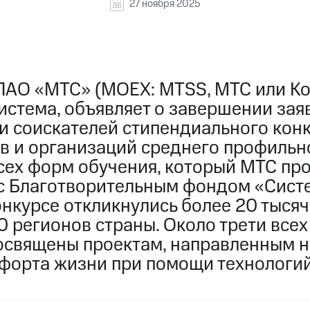
27 ноября 2025
ПАО «МТС» (MOEX: MTSS, МТС или Ко
истема, объявляет о завершении зая
и соискателей стипендиального конк
ов и организаций среднего профильн
сех форм обучения, который МТС пр
 с Благотворительным фондом «Сист
онкурсе откликнулись более 20 тыся
0 регионов страны. Около трети всех
посвящены проектам, направленным 
мфорта жизни при помощи технологий