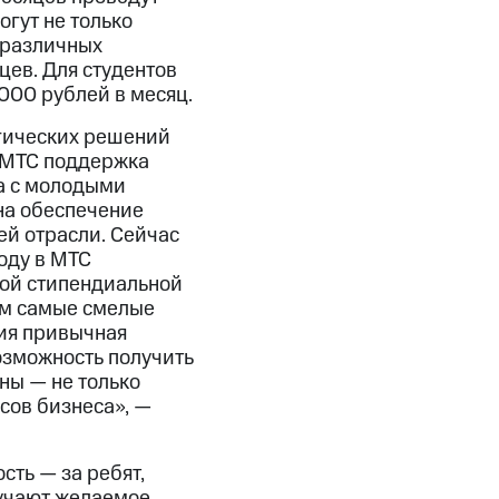
гут не только
 различных
цев. Для студентов
 000 рублей в месяц.
гических решений
 МТС поддержка
та с молодыми
на обеспечение
ей отрасли. Сейчас
оду в МТС
ной стипендиальной
ем самые смелые
ния привычная
возможность получить
ны — не только
сов бизнеса», —
сть — за ребят,
лучают желаемое