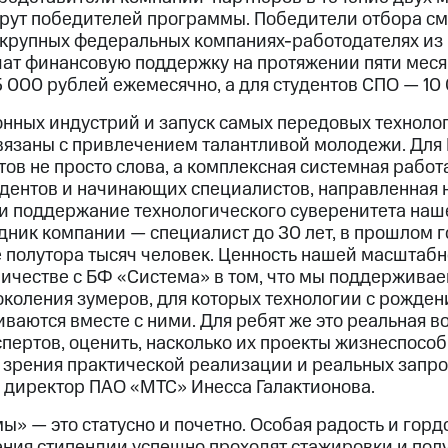
ерут победителей программы. Победители отбора смо
 крупных федеральных компаниях-работодателях из
чат финансовую поддержку на протяжении пяти меся
5 000 рублей ежемесячно, а для студентов СПО — 10
нных индустрий и запуск самых передовых техноло
вязаны с привлечением талантливой молодежи. Для
ов не просто слова, а комплексная системная рабо
удентов и начинающих специалистов, направленная 
и поддержание технологического суверенитета наш
дник компании — специалист до 30 лет, в прошлом г
 полутора тысяч человек. Ценность нашей масштаб
ичестве с БФ «Система» в том, что мы поддержива
околения зумеров, для которых технологии с рожде
иваются вместе с ними. Для ребят же это реальная 
спертов, оценить, насколько их проекты жизнеспособ
ки зрения практической реализации и реальных запро
 директор ПАО «МТС» Инесса Галактионова.
» — это статусно и почетно. Особая радость и гордо
ения стипендии успешно проходят стажировки и по