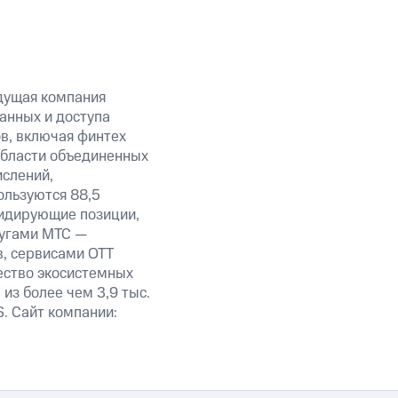
дущая компания
анных и доступа
ов, включая финтех
области объединенных
ислений,
ользуются 88,5
лидирующие позиции,
лугами МТС —
в, сервисами OTT
ество экосистемных
из более чем 3,9 тыс.
. Сайт компании: