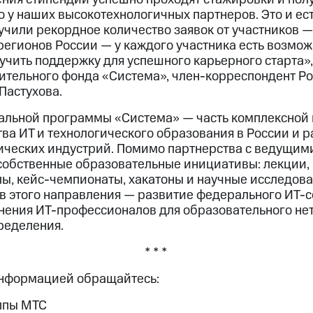
 у наших высокотехнологичных партнеров. Это и ес
учили рекордное количество заявок от участников —
регионов России — у каждого участника есть возмо
учить поддержку для успешного карьерного старта»
ительного фонда «Система», член-корреспондент Р
Пастухова.
альной программы «Система» — часть комплексной
ва ИТ и технологического образования в России и 
ических индустрий. Помимо партнерства с ведущим
собственные образовательные инициативы: лекции,
лы, кейс-чемпионаты, хакатоны и научные исследова
в этого направления — развитие федерального ИТ-с
ения ИТ-профессионалов для образовательного не
ределения.
* * *
информацией обращайтесь:
ппы МТС