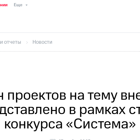
ании
Еще
ТС
Пресс-релизы
МТС о технологиях
ТС
История компании
Руководство региона
Правова
стижения
Интервью
Финансовая отчетность
Конта
 и отчеты
Новости
тивный секретарь
Раскрытие информации
Информа
ный кабинет акционера
Акционерный капитал
Конт
Порядок выкупа акций
Дивиденды
Рынок облигаци
 погашении именных облигаций
Другое
Регистрато
ч проектов на тему в
дставлено в рамках 
конкурса «Система»