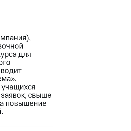
мпания),
вочной
урса для
ого
оводит
ема».
ч учащихся
 заявок, свыше
на повышение
.