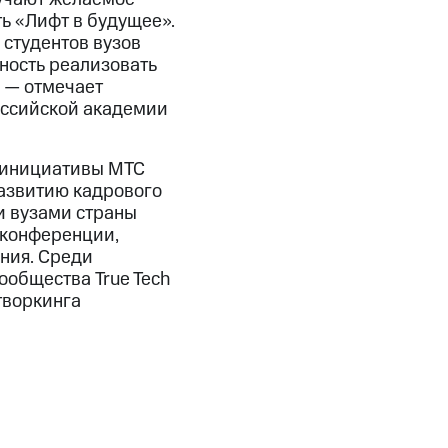
ть «Лифт в будущее».
 студентов вузов
жность реализовать
, — отмечает
оссийской академии
 инициативы МТС
развитию кадрового
и вузами страны
 конференции,
ния. Среди
ообщества True Tech
творкинга