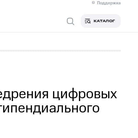
Поддержка
О МТС
я информация
Контакты
КАТАЛОГ
Медиа-центр
кты
Новости в регионе
Инвесторам и акционерам
ция акционерам
Документы
роль и аудит
Рынок акций
й
Описание
р
Реквизиты
Контакты
Устойчивое развитие
Комплаенс и деловая этика
На главную
недрения цифровых
стипендиального