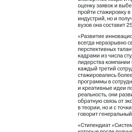
оценку заявок и выб
пройти стажировку в
индустрий, но и полу
вузов она составит 2
«Развитие инновацио
всегда неразрывно с
перспективных талант
кадрами из числа ст
лидерства компании 
каждый третий сотру
стажировались более
программы в сотрудн
и креативные идеи п
реальность, они разв
обратную связь от эк
в теории, но и с точ
говорит генеральный
«Стипендиат «Системы
которые после получ