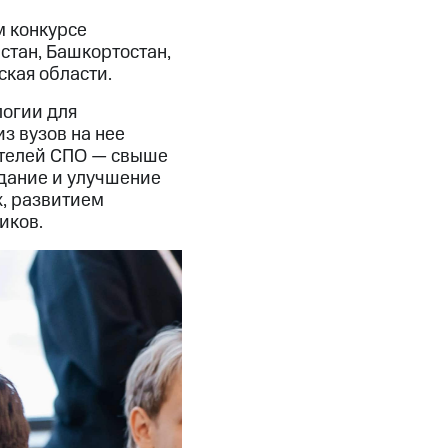
м конкурсе
стан, Башкортостан,
ская области.
логии для
з вузов на нее
вителей СПО — свыше
здание и улучшение
х, развитием
иков.