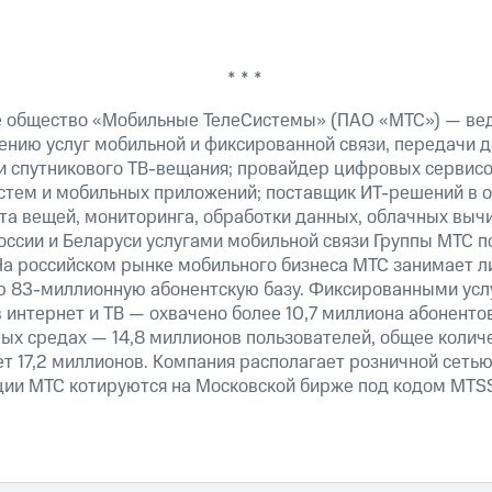
* * *
е общество «Мобильные ТелеСистемы» (ПАО «МТС») — ве
ению услуг мобильной и фиксированной связи, передачи д
 и спутникового ТВ-вещания; провайдер цифровых сервис
истем и мобильных приложений; поставщик ИТ-решений в 
та вещей, мониторинга, обработки данных, облачных выч
оссии и Беларуси услугами мобильной связи Группы МТС п
На российском рынке мобильного бизнеса МТС занимает 
ю 83-миллионную абонентскую базу. Фиксированными ус
 интернет и ТВ — охвачено более 10,7 миллиона абоненто
ных средах — 14,8 миллионов пользователей, общее колич
т 17,2 миллионов. Компания располагает розничной сетью 
кции МТС котируются на Московской бирже под кодом MTSS