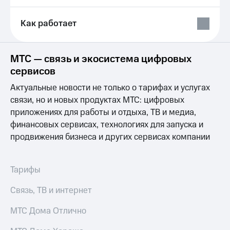
Выбрать
ТВ и телефон
красивый
для дома
номер
Как работает
Услуги
Заменить
SIM-
Личный
МТС — связь и экосистема цифровых
карту
кабинет
сервисов
интернета
Перейти
и
Актуальные новости не только о тарифах и услугах
на
ТВ
eSIM
связи, но и новых продуктах МТС: цифровых
Личный
кабинет
приложениях для работы и отдыха, ТВ и медиа,
Для дома
спутникового
финансовых сервисах, технологиях для запуска и
Выберите
ТВ
продвижения бизнеса и других сервисах компании
и подключите
Скачать
ТВ
приложение
с выгодным
Мой
тарифом
МТС
Тарифы
Акции
Тарифы
Связь, ТВ и интернет
Интернет,
ТВ и телефон
Видеонаблюдение
МТС Дома Отлично
для дома
для дома