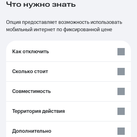
Что нужно знать
на связь
Роуминг
Тарифы
Опция предоставляет возможность использовать
RED,
Семейная
РИИЛ
мобильный интернет по фиксированной цене
группа
и МТС
Супер
Заказать
дешевле
SIM-
Как отключить
при
карту
оплате
с карты
Оформить
МТС
Сколько стоит
eSIM
Деньги
SIM-
Выберите
Совместимость
карта
и подключите
для
ТВ
иностранцев
с выгодным
тарифом
Территория действия
Оформить
чистый
Тарифы
номер
Дополнительно
Интернет,