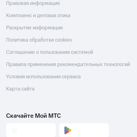
С картой
с карты
Правовая информация
МТС
МТС Деньги
Деньги
Комплаенс и деловая этика
МТС
Обзоры
Накопления
товаров
Раскрытие информации
Откладывайте
Скидки
Политика обработки cookies
деньги
до 40%
и получайте
на смартфоны
Соглашение о пользовании системой
доход 15%
Платежи
при
Правила применения рекомендательных технологий
и
покупке
переводы
со связью
Условия использования сервиса
МТС
Пополнить
Карта сайта
номер
МТС
Настройки
автоплатежа
Скачайте Мой МТС
Пополнить
номер
другого