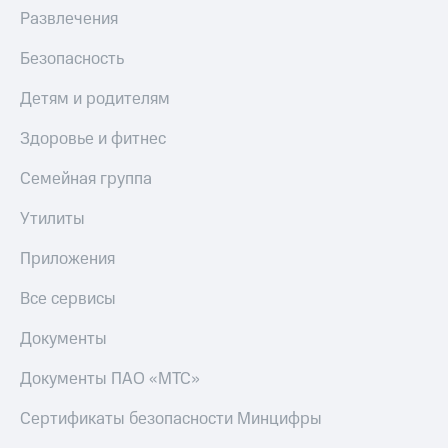
МТС
Развлечения
Live
Деньги
МТС
Гудок
Безопасность
Накопления
Мой
Детям и родителям
Откладывайте
МТС
деньги
Здоровье и фитнес
и получайте
Все
доход 15%
приложения
Семейная группа
Акции
Финансы
Условия
Инвестиции
Утилиты
пополнения
Получайте
Приложения
Скидка
доход
30%
онлайн
Все сервисы
на связь
Страхование
Документы
Покупка
Тарифы
полисов
RED,
Документы ПАО «МТС»
онлайн
РИИЛ
Скидка 30%
и МТС Супер
Сертификаты безопасности Минцифры
на связь
дешевле
при оплате