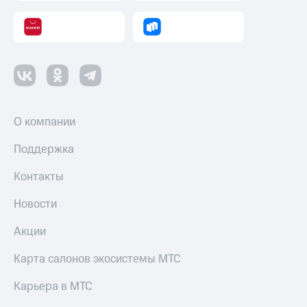
оператора
Оплата
интернета
и
ТВ
Переводы
с
О компании
телефона
на карту
Поддержка
МТС Pay
Контакты
Оплата
Новости
по QR-
коду
Акции
за границей
Карта салонов экосистемы МТС
тернет-магазин
Смартфоны
Карьера в МТС
Наушники