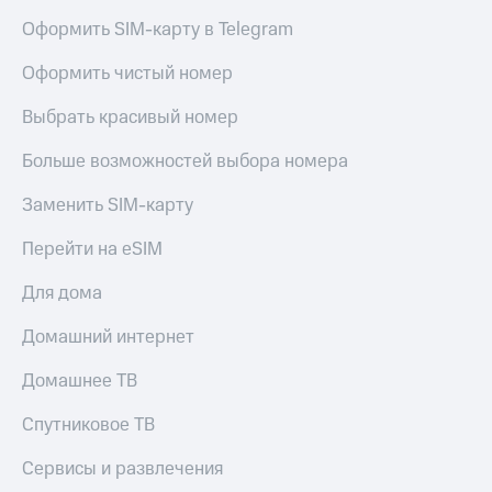
Live
Безопасность
Оформить SIM-карту в Telegram
Гудок
Финансы
Оформить чистый номер
Мой
Детям
МТС
и родителям
Выбрать красивый номер
Все
Здоровье
Больше возможностей выбора номера
приложения
и фитнес
Заменить SIM-карту
Инвестиции
Приложения
от МТС
Перейти на eSIM
Получайте
доход
Акции
Для дома
онлайн
Страхование
Приложения
Домашний интернет
КИОН
Покупка
Домашнее ТВ
полисов
КИОН
онлайн
Музыка
Скидка 30%
Спутниковое ТВ
на связь
КИОН
Сервисы и развлечения
Строки
С картой