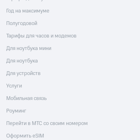
Сертификаты
Подписка
безопасности
Год на максимуме
на гигабайты
интернета,
Всё
Полугодовой
фильмы,
под
музыка
рукой
Тарифы для часов и модемов
и многое
в Мой МТС
другое
Для ноутбука мини
Семейная
Посмотрите,
группа
что
Для ноутбука
полезного
Скидка
есть
на тарифы,
Для устройств
в нашем
общие
приложении
подписки
Услуги
и услуги,
КИОН
доступ
Мобильная связь
к геолокации
КИОН
Кино,
Роуминг
Музыка
музыка,
книги
Перейти в МТС со своим номером
КИОН
и не
Строки
только
Оформить eSIM