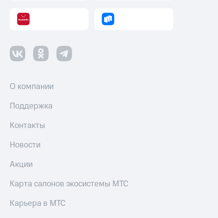
оператора
Оплата
интернета
и
ТВ
Переводы
с
О компании
телефона
на карту
Поддержка
МТС Pay
Контакты
Оплата
Новости
по QR-
коду
Акции
за границей
Карта салонов экосистемы МТС
тернет-магазин
Смартфоны
Карьера в МТС
Наушники