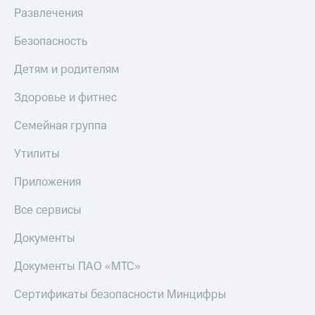
МТС
Развлечения
Live
Деньги
МТС
Гудок
Безопасность
Накопления
Мой
Детям и родителям
Откладывайте
МТС
деньги
Здоровье и фитнес
и получайте
Все
доход 15%
приложения
Семейная группа
Акции
Финансы
Условия
Инвестиции
Утилиты
пополнения
Получайте
Приложения
Скидка
доход
30%
онлайн
Все сервисы
на связь
Страхование
Документы
Покупка
Тарифы
полисов
RED,
Документы ПАО «МТС»
онлайн
РИИЛ
Скидка 30%
и МТС Супер
Сертификаты безопасности Минцифры
на связь
дешевле
при оплате