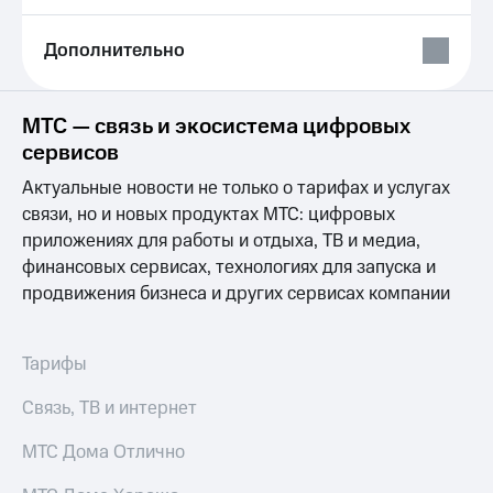
Выбрать
ТВ и телефон
красивый
для дома
номер
Дополнительно
Услуги
Заменить
SIM-
Личный
МТС — связь и экосистема цифровых
карту
кабинет
сервисов
интернета
Перейти
и
Актуальные новости не только о тарифах и услугах
на
ТВ
eSIM
связи, но и новых продуктах МТС: цифровых
Личный
кабинет
приложениях для работы и отдыха, ТВ и медиа,
Для дома
спутникового
финансовых сервисах, технологиях для запуска и
Выберите
ТВ
продвижения бизнеса и других сервисах компании
и подключите
Скачать
ТВ
приложение
с выгодным
Мой
тарифом
МТС
Тарифы
Акции
Тарифы
Связь, ТВ и интернет
Интернет,
ТВ и телефон
Видеонаблюдение
МТС Дома Отлично
для дома
для дома