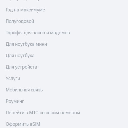
Сертификаты
Подписка
безопасности
Год на максимуме
на гигабайты
интернета,
Всё
Полугодовой
фильмы,
под
музыка
рукой
Тарифы для часов и модемов
и многое
в Мой МТС
другое
Для ноутбука мини
Семейная
Посмотрите,
группа
что
Для ноутбука
полезного
Скидка
есть
на тарифы,
Для устройств
в нашем
общие
приложении
подписки
Услуги
и услуги,
КИОН
доступ
Мобильная связь
к геолокации
КИОН
Кино,
Роуминг
Музыка
музыка,
книги
Перейти в МТС со своим номером
КИОН
и не
Строки
только
Оформить eSIM