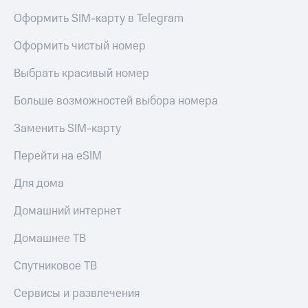
Live
Безопасность
Оформить SIM-карту в Telegram
Гудок
Финансы
Оформить чистый номер
Мой
Детям
МТС
и родителям
Выбрать красивый номер
Все
Здоровье
Больше возможностей выбора номера
приложения
и фитнес
Заменить SIM-карту
Инвестиции
Приложения
от МТС
Перейти на eSIM
Получайте
доход
Акции
Для дома
онлайн
Страхование
Приложения
Домашний интернет
КИОН
Покупка
Домашнее ТВ
полисов
КИОН
онлайн
Музыка
Скидка 30%
Спутниковое ТВ
на связь
КИОН
Сервисы и развлечения
Строки
С картой