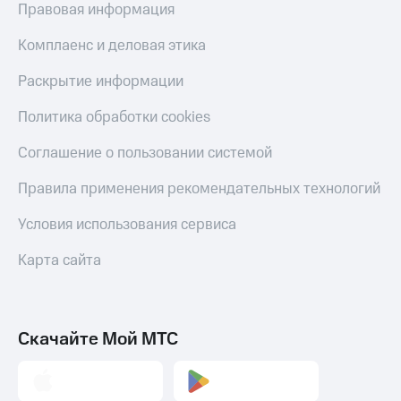
С картой
с карты
Правовая информация
МТС
МТС Деньги
Деньги
Комплаенс и деловая этика
МТС
Обзоры
Накопления
товаров
Раскрытие информации
Откладывайте
Скидки
Политика обработки cookies
деньги
до 40%
и получайте
на смартфоны
Соглашение о пользовании системой
доход 15%
Платежи
при
Правила применения рекомендательных технологий
и
покупке
переводы
со связью
Условия использования сервиса
МТС
Пополнить
Карта сайта
номер
МТС
Настройки
автоплатежа
Скачайте Мой МТС
Пополнить
номер
другого