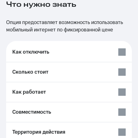
Что нужно знать
на связь
Роуминг
Тарифы
Опция предоставляет возможность использовать
RED,
Семейная
РИИЛ
мобильный интернет по фиксированной цене
группа
и МТС
Супер
Заказать
дешевле
SIM-
Как отключить
при
карту
оплате
с карты
Оформить
МТС
Сколько стоит
eSIM
Деньги
SIM-
Выберите
Как работает
карта
и подключите
для
ТВ
иностранцев
с выгодным
тарифом
Совместимость
Оформить
чистый
Тарифы
номер
Территория действия
Интернет,