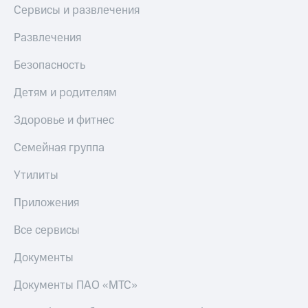
МТС
Сервисы и развлечения
Live
Деньги
МТС
Развлечения
Гудок
Накопления
Безопасность
Мой
Откладывайте
МТС
деньги
Детям и родителям
и получайте
Все
доход 15%
приложения
Здоровье и фитнес
Акции
Финансы
Условия
Инвестиции
Семейная группа
пополнения
Получайте
Утилиты
Скидка
доход
30%
онлайн
Приложения
на связь
Страхование
Все сервисы
Покупка
Тарифы
полисов
RED,
Документы
онлайн
РИИЛ
Скидка 30%
и МТС Супер
Документы ПАО «МТС»
на связь
дешевле
при оплате