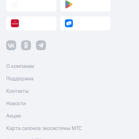
оператора
Оплата
интернета
и
ТВ
Переводы
с
телефона
на карту
О компании
МТС Pay
Поддержка
Оплата
Контакты
по QR-
коду
Новости
за границей
Акции
тернет-магазин
Смартфоны
Карта салонов экосистемы МТС
Наушники