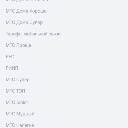
Услуги
149 ₽/
мес
МТС Дома Хорошо
Акции
МТС
МТС Дома Супер
Домашний
Premium
интернет
Тарифы мобильной связи
Подписка
Домашнее
на гигабайты
МТС Проще
ТВ
интернета,
фильмы,
RED
Спутниковое
музыка
ТВ
и многое
РИИЛ
другое
Перейти
Семейная
МТС Супер
в МТС
группа
со своим
номером
МТС ТОП
Скидка
на тарифы,
Поддержка
МТС Junior
общие
подписки
висы и подписки
МТС Мудрый
и услуги,
МТС
доступ
Premium
к геолокации
МТС Налегке