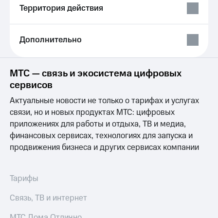
Выбрать
ТВ и телефон
Территория действия
красивый
для дома
номер
Услуги
Заменить
Дополнительно
SIM-
Личный
карту
кабинет
интернета
МТС — связь и экосистема цифровых
Перейти
и
сервисов
на
ТВ
eSIM
Личный
Актуальные новости не только о тарифах и услугах
кабинет
связи, но и новых продуктах МТС: цифровых
Для дома
спутникового
Выберите
ТВ
приложениях для работы и отдыха, ТВ и медиа,
и подключите
Скачать
финансовых сервисах, технологиях для запуска и
ТВ
приложение
продвижения бизнеса и других сервисах компании
с выгодным
Мой
тарифом
МТС
Акции
Тарифы
Тарифы
Интернет,
ТВ и телефон
Видеонаблюдение
Связь, ТВ и интернет
для дома
для дома
МТС Дома Отлично