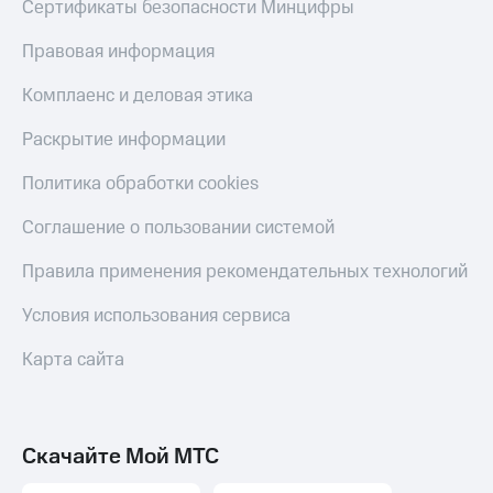
Сертификаты безопасности Минцифры
С картой
с карты
МТС
МТС Деньги
Правовая информация
Деньги
МТС
Обзоры
Накопления
товаров
Комплаенс и деловая этика
Откладывайте
Скидки
Раскрытие информации
деньги
до 40%
и получайте
на смартфоны
Политика обработки cookies
доход 15%
Платежи
Соглашение о пользовании системой
при
и
покупке
переводы
со связью
Правила применения рекомендательных технологий
МТС
Пополнить
Условия использования сервиса
номер
МТС
Карта сайта
Настройки
автоплатежа
Пополнить
Скачайте Мой МТС
номер
другого