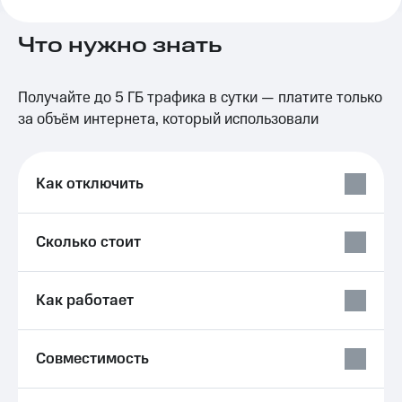
на связь
Что нужно знать
Роуминг
Тарифы
RED,
Семейная
РИИЛ
Получайте до 5 ГБ трафика в сутки — платите только
группа
и МТС
Супер
за объём интернета, который использовали
Заказать
дешевле
SIM-
при
карту
оплате
Как отключить
с карты
Оформить
МТС
eSIM
Деньги
Сколько стоит
SIM-
Выберите
карта
и подключите
для
ТВ
Как работает
иностранцев
с выгодным
тарифом
Оформить
чистый
Тарифы
Совместимость
номер
Интернет,