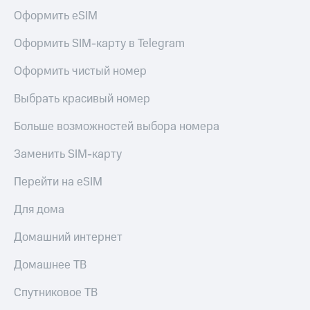
Live
Безопасность
Оформить eSIM
Гудок
Финансы
Оформить SIM-карту в Telegram
Мой
Детям
МТС
Оформить чистый номер
и родителям
Все
Выбрать красивый номер
Здоровье
приложения
и фитнес
Больше возможностей выбора номера
Инвестиции
Приложения
от МТС
Заменить SIM-карту
Получайте
доход
Акции
Перейти на eSIM
онлайн
Страхование
Приложения
Для дома
КИОН
Покупка
Домашний интернет
полисов
КИОН
онлайн
Музыка
Домашнее ТВ
Скидка 30%
на связь
КИОН
Спутниковое ТВ
Строки
С картой