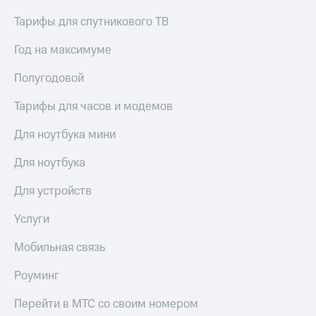
Сертификаты
Подписка
безопасности
Тарифы для спутникового ТВ
на гигабайты
интернета,
Всё
Год на максимуме
фильмы,
под
музыка
рукой
Полугодовой
и многое
в Мой МТС
другое
Тарифы для часов и модемов
Семейная
Посмотрите,
группа
что
Для ноутбука мини
полезного
Скидка
есть
Для ноутбука
на тарифы,
в нашем
общие
приложении
подписки
Для устройств
и услуги,
КИОН
доступ
Услуги
к геолокации
КИОН
Кино,
Мобильная связь
Музыка
музыка,
книги
Роуминг
КИОН
и не
Строки
только
Перейти в МТС со своим номером