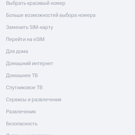
Live
Выбрать красивый номер
Безопасность
Гудок
Финансы
Больше возможностей выбора номера
Мой
Детям
Заменить SIM-карту
МТС
и родителям
Перейти на eSIM
Все
Здоровье
приложения
и фитнес
Для дома
Инвестиции
Приложения
Домашний интернет
от МТС
Получайте
Домашнее ТВ
доход
Акции
онлайн
Спутниковое ТВ
Страхование
Приложения
КИОН
Покупка
Сервисы и развлечения
полисов
КИОН
онлайн
Развлечения
Музыка
Скидка 30%
на связь
Безопасность
КИОН
Строки
С картой