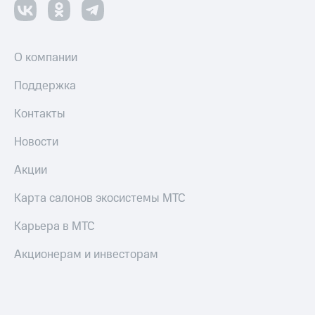
оператора
Оплата
интернета
О компании
и
ТВ
Поддержка
Переводы
Контакты
с
телефона
Новости
на карту
Акции
МТС Pay
Карта салонов экосистемы МТС
Оплата
по QR-
Карьера в МТС
коду
за границей
Акционерам и инвесторам
тернет-магазин
Смартфоны
Наушники