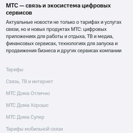
Выбрать
ТВ и телефон
МТС — связь и экосистема цифровых
красивый
для дома
сервисов
номер
Услуги
Актуальные новости не только о тарифах и услугах
Заменить
связи, но и новых продуктах МТС: цифровых
SIM-
Личный
карту
кабинет
приложениях для работы и отдыха, ТВ и медиа,
интернета
финансовых сервисах, технологиях для запуска и
Перейти
и
продвижения бизнеса и других сервисах компании
на
ТВ
eSIM
Личный
кабинет
Для дома
спутникового
Тарифы
Выберите
ТВ
и подключите
Скачать
Связь, ТВ и интернет
ТВ
приложение
с выгодным
Мой
МТС Дома Отлично
тарифом
МТС
Акции
МТС Дома Хорошо
Тарифы
Интернет,
МТС Дома Супер
ТВ и телефон
Видеонаблюдение
для дома
для дома
Тарифы мобильной связи