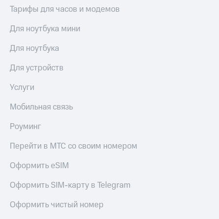
Сертификаты
Тарифы для часов и модемов
Подписка
безопасности
на гигабайты
Для ноутбука мини
интернета,
Всё
фильмы,
под
музыка
Для ноутбука
рукой
и многое
в Мой МТС
другое
Для устройств
Семейная
Посмотрите,
группа
Услуги
что
полезного
Скидка
Мобильная связь
есть
на тарифы,
в нашем
общие
Роуминг
приложении
подписки
и услуги,
Перейти в МТС со своим номером
КИОН
доступ
к геолокации
Оформить eSIM
КИОН
Кино,
Музыка
музыка,
Оформить SIM-карту в Telegram
книги
КИОН
и не
Строки
Оформить чистый номер
только