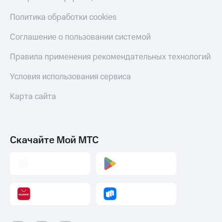
С картой
с карты
МТС
МТС Деньги
Политика обработки cookies
Деньги
МТС
Обзоры
Соглашение о пользовании системой
Накопления
товаров
Правила применения рекомендательных технологий
Откладывайте
Скидки
деньги
до 40%
Условия использования сервиса
и получайте
на смартфоны
доход 15%
Карта сайта
Платежи
при
и
покупке
переводы
со связью
МТС
Пополнить
Скачайте Мой МТС
номер
МТС
Настройки
автоплатежа
Пополнить
номер
другого