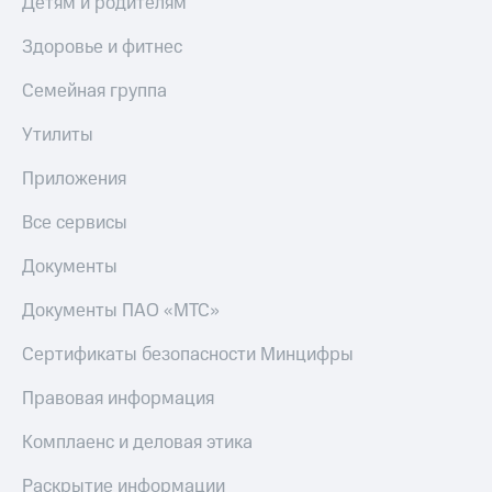
Детям и родителям
МТС
Live
Деньги
Здоровье и фитнес
МТС
Гудок
Накопления
Семейная группа
Мой
Откладывайте
МТС
Утилиты
деньги
и получайте
Все
Приложения
доход 15%
приложения
Акции
Финансы
Все сервисы
Условия
Инвестиции
пополнения
Документы
Получайте
Скидка
доход
30%
Документы ПАО «МТС»
онлайн
на связь
Страхование
Сертификаты безопасности Минцифры
Покупка
Тарифы
Правовая информация
полисов
RED,
онлайн
РИИЛ
Скидка 30%
и МТС Супер
Комплаенс и деловая этика
на связь
дешевле
при оплате
Раскрытие информации