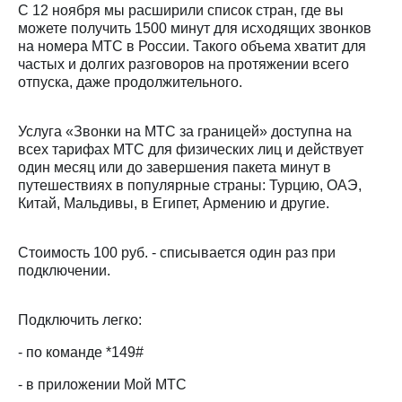
на связь
C
12 ноября мы расширили список стран, где вы
можете получить 1500 минут для исходящих звонков
Роуминг
на номера МТС в России. Такого объема хватит для
Тарифы
RED,
частых и долгих разговоров на протяжении всего
Семейная
РИИЛ
отпуска, даже продолжительного.
группа
и МТС
Супер
Заказать
Услуга «Звонки на МТС за границей» доступна на
дешевле
SIM-
при
всех тарифах МТС для физических лиц и действует
карту
оплате
один месяц или до завершения пакета минут в
с карты
путешествиях в популярные страны: Турцию, ОАЭ,
Оформить
МТС
Китай, Мальдивы, в Египет, Армению и другие.
eSIM
Деньги
SIM-
Выберите
Стоимость 100 руб. - списывается один раз при
карта
и подключите
подключении.
для
ТВ
иностранцев
с выгодным
тарифом
Подключить легко:
Оформить
чистый
- по команде *149#
Тарифы
номер
- в приложении Мой МТС