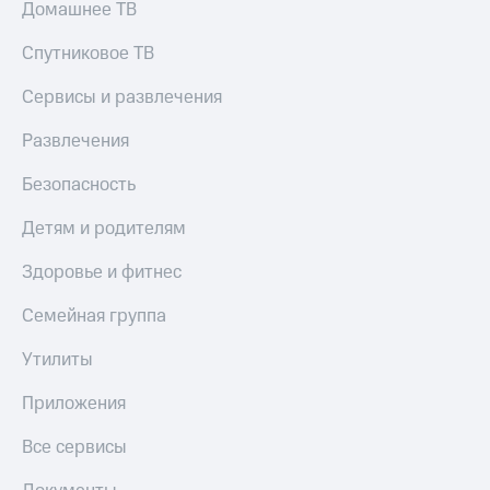
Домашнее ТВ
КИОН
Скидка 30%
Строки
Спутниковое ТВ
на связь
Live
Сервисы и развлечения
С картой
МТС
Гудок
Развлечения
Деньги
Мой
МТС
Безопасность
МТС
Накопления
Детям и родителям
Все
Откладывайте
приложения
деньги
Здоровье и фитнес
Финансы
и получайте
Инвестиции
доход 15%
Семейная группа
Получайте
Акции
Утилиты
доход
Условия
онлайн
пополнения
Приложения
Страхование
Скидка
Все сервисы
30%
Покупка
на связь
полисов