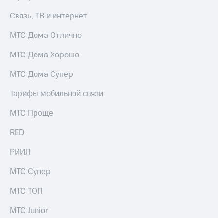
для дома
Связь, ТВ и интернет
Услуги
149 ₽/
мес
МТС Дома Отлично
Акции
МТС
МТС Дома Хорошо
Домашний
Premium
интернет
МТС Дома Супер
Подписка
Домашнее
на гигабайты
Тарифы мобильной связи
ТВ
интернета,
фильмы,
МТС Проще
Спутниковое
музыка
ТВ
и многое
RED
другое
Перейти
в МТС
РИИЛ
Семейная
со своим
группа
номером
МТС Супер
Скидка
Поддержка
на тарифы,
МТС ТОП
общие
висы и подписки
подписки
МТС Junior
МТС
и услуги,