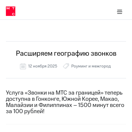
Перенести
ка 30% на связь
обильная связь
Сервисы и подписки
Интернет-магазин
Для дома
Скидка 30% на связь
Личные кабинеты
Финансы
Приложения
номер
ичные кабинеты
в МТС
Мобильная
связь
Все Новости
Тарифы
Интернет
и
ТВ
Услуги
Расширяем географию звонков
Спутниковое
ТВ
12 ноября 2025
Роуминг и межгород
Роуминг
МТС
Деньги
Личный
кабинет
Мобильная связь
Услуга «Звонки на МТС за границей» теперь
Скачать
Перенести
доступна в Гонконге, Южной Корее, Макао,
приложение
номер
Малайзии и Филиппинах – 1500 минут всего
Мой
в МТС
за 100 рублей!
МТС
Акции
Тарифы
Скидка 30%
Услуги