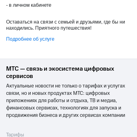
Интернет,
Выбрать
- в личном кабинете
ТВ и телефон
красивый
для дома
номер
Оставаться на связи с семьей и друзьями, где бы ни
Заменить
находились. Приятного путешествия!
Услуги
SIM-
карту
Подробнее об услуге
Личный
кабинет
Перейти
интернета
на
и
eSIM
ТВ
МТС — связь и экосистема цифровых
Личный
Для дома
сервисов
кабинет
Выберите
спутникового
и подключите
Актуальные новости не только о тарифах и услугах
ТВ
ТВ
Скачать
связи, но и новых продуктах МТС: цифровых
с выгодным
приложение
тарифом
приложениях для работы и отдыха, ТВ и медиа,
Мой
финансовых сервисах, технологиях для запуска и
МТС
продвижения бизнеса и других сервисах компании
Акции
Тарифы
Интернет,
ТВ и телефон
Видеонаблюдение
для дома
Тарифы