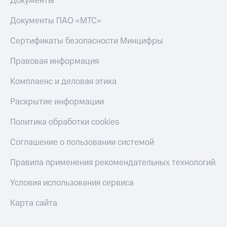
Документы
онлайн
Тарифы
Документы ПАО «МТС»
RED,
Скидка 30%
РИИЛ
на связь
Сертификаты безопасности Минцифры
и МТС Супер
дешевле
С картой
при оплате
Правовая информация
МТС
с карты
Деньги
МТС Деньги
Комплаенс и деловая этика
МТС
Обзоры
Накопления
Раскрытие информации
товаров
Откладывайте
Политика обработки cookies
Скидки
деньги
до 40%
и получайте
Соглашение о пользовании системой
доход 15%
на смартфоны
Правила применения рекомендательных технологий
Платежи
при
и
покупке
Условия использования сервиса
переводы
со связью
МТС
Карта сайта
Пополнить
номер
МТС