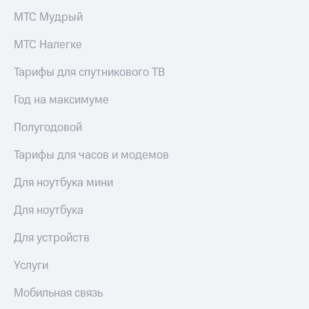
Premium
доступ
МТС Мудрый
к геолокации
Подписка
МТС Налегке
Сертификаты
на гигабайты
безопасности
интернета,
Тарифы для спутникового ТВ
фильмы,
Всё
музыка
Год на максимуме
и многое
под
другое
рукой
Полугодовой
в Мой МТС
Семейная
группа
Тарифы для часов и модемов
Посмотрите,
что
Скидка
Для ноутбука мини
полезного
на тарифы,
есть
общие
Для ноутбука
в нашем
подписки
приложении
и услуги,
Для устройств
доступ
КИОН
к геолокации
Услуги
КИОН
Кино,
Музыка
Мобильная связь
музыка,
книги