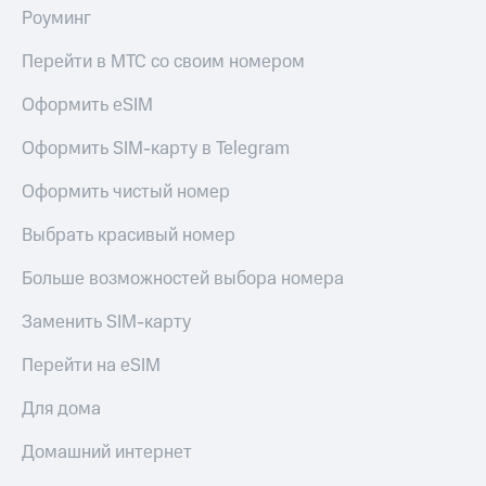
КИОН
Роуминг
и не
Строки
только
Перейти в МТС со своим номером
Live
Безопасность
Оформить eSIM
Гудок
Финансы
Оформить SIM-карту в Telegram
Мой
Детям
МТС
и родителям
Оформить чистый номер
Все
Здоровье
Выбрать красивый номер
приложения
и фитнес
Больше возможностей выбора номера
Инвестиции
Приложения
от МТС
Заменить SIM-карту
Получайте
доход
Акции
онлайн
Перейти на eSIM
Приложения
Страхование
Для дома
КИОН
Покупка
Домашний интернет
КИОН
полисов
Музыка
онлайн