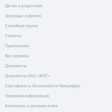
Детям и родителям
КИОН
Скидка 30%
Строки
на связь
Здоровье и фитнес
Live
С картой
Семейная группа
МТС
Гудок
Деньги
Утилиты
Мой
МТС
МТС
Накопления
Приложения
Все
Откладывайте
Все сервисы
приложения
деньги
Финансы
и получайте
Документы
Инвестиции
доход 15%
Документы ПАО «МТС»
Получайте
Акции
доход
Условия
Сертификаты безопасности Минцифры
онлайн
пополнения
Правовая информация
Страхование
Скидка
30%
Комплаенс и деловая этика
Покупка
на связь
полисов