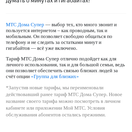
думать о минутах и гигабайтах!
на связь
Роуминг
Тарифы
RED,
МТС Дома Супер
— выбор тех, кто много звонит и
Семейная
РИИЛ
пользуется интернетом – как проводным, так и
группа
и МТС
мобильным. Он позволяет свободно общаться по
Супер
телефону и не следить за остатками минут и
Заказать
дешевле
гигабайтов — всё уже включено.
SIM-
при
карту
оплате
Тариф МТС Дома Супер отлично подойдет как для
с карты
личного использования, так и для большой семьи, ведь
Оформить
МТС
они позволяет обеспечить связью близких людей за
eSIM
Деньги
счёт опции
«Группа для близких»
SIM-
Выберите
*Запустив новые тарифы, мы переименовали
карта
и подключите
для
ТВ
действовавший ранее тариф МТС Дома Супер. Новое
иностранцев
с выгодным
название своего тарифа можно посмотреть в личном
тарифом
кабинете или приложении Мой МТС. Условия
Оформить
обслуживания абонентов остались прежними.
чистый
Тарифы
номер