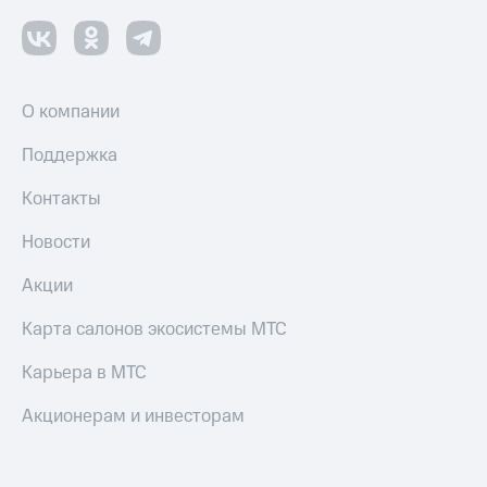
Настройки
автоплатежа
Пополнить
О компании
номер
другого
Поддержка
оператора
Контакты
Оплата
интернета
и
Новости
ТВ
Акции
Переводы
с
Карта салонов экосистемы МТС
телефона
на карту
Карьера в МТС
МТС Pay
Акционерам и инвесторам
Оплата
по QR-