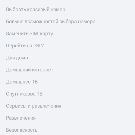
КИОН
и не
Выбрать красивый номер
Строки
только
Live
Больше возможностей выбора номера
Безопасность
Гудок
Заменить SIM-карту
Финансы
Мой
Детям
Перейти на eSIM
МТС
и родителям
Для дома
Все
Здоровье
приложения
и фитнес
Домашний интернет
Инвестиции
Приложения
Домашнее ТВ
от МТС
Получайте
Спутниковое ТВ
доход
Акции
онлайн
Сервисы и развлечения
Приложения
Страхование
КИОН
Развлечения
Покупка
КИОН
полисов
Безопасность
Музыка
онлайн