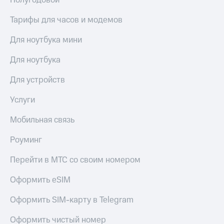
Полугодовой
Premium
доступ
к геолокации
Тарифы для часов и модемов
Подписка
Сертификаты
на гигабайты
Для ноутбука мини
безопасности
интернета,
фильмы,
Для ноутбука
Всё
музыка
и многое
под
Для устройств
другое
рукой
в Мой МТС
Услуги
Семейная
группа
Посмотрите,
Мобильная связь
что
Скидка
полезного
на тарифы,
Роуминг
есть
общие
в нашем
подписки
Перейти в МТС со своим номером
приложении
и услуги,
доступ
Оформить eSIM
КИОН
к геолокации
Оформить SIM-карту в Telegram
КИОН
Кино,
Музыка
музыка,
Оформить чистый номер
книги