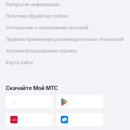
онлайн
Раскрытие информации
Тарифы
RED,
Скидка 30%
Политика обработки cookies
РИИЛ
на связь
и МТС Супер
Соглашение о пользовании системой
дешевле
С картой
при оплате
МТС
Правила применения рекомендательных технологий
с карты
Деньги
МТС Деньги
Условия использования сервиса
МТС
Обзоры
Накопления
товаров
Карта сайта
Откладывайте
Скидки
деньги
до 40%
и получайте
доход 15%
на смартфоны
Скачайте Мой МТС
Платежи
при
и
покупке
переводы
со связью
МТС
Пополнить
номер
МТС