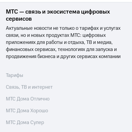
Интернет,
Выбрать
ТВ и телефон
красивый
МТС — связь и экосистема цифровых
для дома
номер
сервисов
Заменить
Услуги
Актуальные новости не только о тарифах и услугах
SIM-
карту
связи, но и новых продуктах МТС: цифровых
Личный
приложениях для работы и отдыха, ТВ и медиа,
кабинет
Перейти
финансовых сервисах, технологиях для запуска и
интернета
на
и
продвижения бизнеса и других сервисах компании
eSIM
ТВ
Личный
Для дома
кабинет
Выберите
Тарифы
спутникового
и подключите
ТВ
ТВ
Связь, ТВ и интернет
Скачать
с выгодным
приложение
тарифом
МТС Дома Отлично
Мой
МТС
МТС Дома Хорошо
Акции
Тарифы
Интернет,
МТС Дома Супер
ТВ и телефон
Видеонаблюдение
для дома