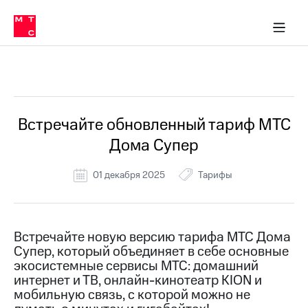
Перенести
ка 30% на связь
обильная связь
Сервисы и подписки
Интернет-магазин
Для дома
Скидка 30% на связь
Личные кабинеты
Финансы
Приложения
номер
ичные кабинеты
в МТС
Мобильная
связь
Все Новости
Тарифы
Интернет
и
ТВ
Услуги
Встречайте обновленный тариф МТС
Спутниковое
Дома Супер
ТВ
Роуминг
МТС
01 декабря 2025
Тарифы
Деньги
Личный
кабинет
Мобильная связь
Скачать
Перенести
Встречайте новую версию тарифа МТС Дома
приложение
номер
Супер, который объединяет в себе основные
Мой
в МТС
МТС
экосистемные сервисы МТС: домашний
Акции
интернет и ТВ, онлайн-кинотеатр KION и
Тарифы
мобильную связь, с которой можно не
Скидка 30%
Услуги