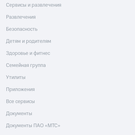
КИОН
Сервисы и развлечения
и не
Строки
только
Развлечения
Live
Безопасность
Безопасность
Гудок
Финансы
Детям и родителям
Мой
Детям
МТС
и родителям
Здоровье и фитнес
Все
Здоровье
Семейная группа
приложения
и фитнес
Утилиты
Инвестиции
Приложения
от МТС
Приложения
Получайте
доход
Акции
онлайн
Все сервисы
Приложения
Страхование
Документы
КИОН
Покупка
Документы ПАО «МТС»
КИОН
полисов
Музыка
онлайн