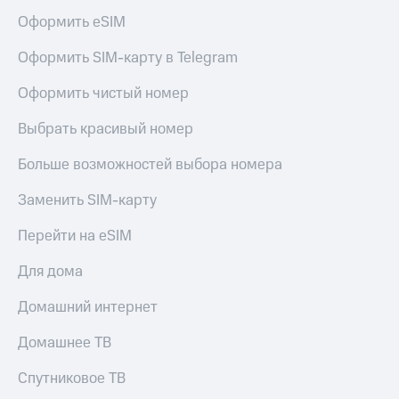
Premium
доступ
Оформить eSIM
к геолокации
Подписка
Оформить SIM-карту в Telegram
Сертификаты
на гигабайты
безопасности
интернета,
Оформить чистый номер
фильмы,
Всё
музыка
Выбрать красивый номер
и многое
под
другое
рукой
Больше возможностей выбора номера
в Мой МТС
Семейная
группа
Заменить SIM-карту
Посмотрите,
что
Скидка
Перейти на eSIM
полезного
на тарифы,
есть
общие
Для дома
в нашем
подписки
приложении
и услуги,
Домашний интернет
доступ
КИОН
к геолокации
Домашнее ТВ
КИОН
Кино,
Музыка
Спутниковое ТВ
музыка,
книги