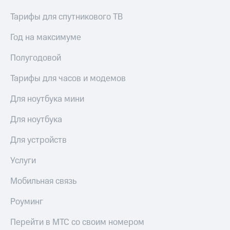
для дома
Тарифы для спутникового ТВ
Услуги
149 ₽/
мес
Год на максимуме
Акции
МТС
Полугодовой
Домашний
Premium
интернет
Тарифы для часов и модемов
Подписка
Домашнее
на гигабайты
Для ноутбука мини
ТВ
интернета,
фильмы,
Для ноутбука
Спутниковое
музыка
ТВ
и многое
Для устройств
другое
Перейти
в МТС
Услуги
Семейная
со своим
группа
номером
Мобильная связь
Скидка
Поддержка
на тарифы,
Роуминг
общие
висы и подписки
подписки
Перейти в МТС со своим номером
МТС
и услуги,