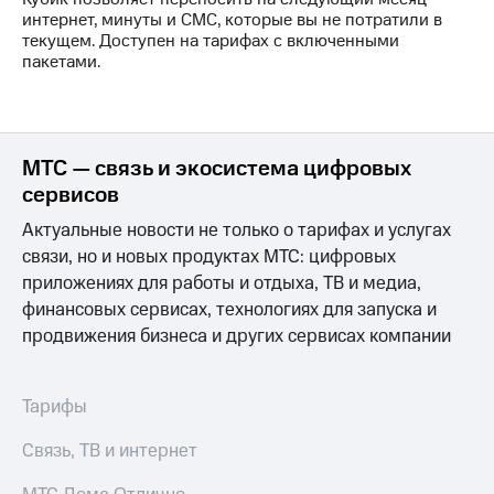
на связь
интернет, минуты и СМС, которые вы не потратили в
текущем. Доступен на тарифах с включенными
Роуминг
Тарифы
пакетами.
RED,
Семейная
РИИЛ
группа
и МТС
Супер
Заказать
дешевле
МТС — связь и экосистема цифровых
SIM-
при
сервисов
карту
оплате
с карты
Актуальные новости не только о тарифах и услугах
Оформить
МТС
связи, но и новых продуктах МТС: цифровых
eSIM
Деньги
приложениях для работы и отдыха, ТВ и медиа,
финансовых сервисах, технологиях для запуска и
SIM-
Выберите
карта
и подключите
продвижения бизнеса и других сервисах компании
для
ТВ
иностранцев
с выгодным
тарифом
Тарифы
Оформить
чистый
Связь, ТВ и интернет
Тарифы
номер