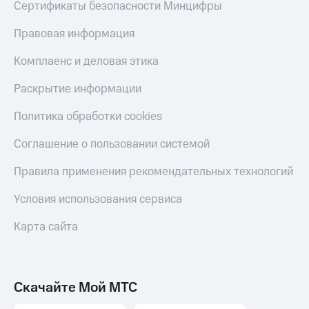
Сертификаты безопасности Минцифры
КИОН
Скидка 30%
Строки
Правовая информация
на связь
Live
Комплаенс и деловая этика
С картой
МТС
Гудок
Раскрытие информации
Деньги
Мой
МТС
Политика обработки cookies
МТС
Накопления
Соглашение о пользовании системой
Все
Откладывайте
приложения
деньги
Правила применения рекомендательных технологий
Финансы
и получайте
Инвестиции
доход 15%
Условия использования сервиса
Получайте
Акции
Карта сайта
доход
Условия
онлайн
пополнения
Страхование
Скидка
30%
Скачайте Мой МТС
Покупка
на связь
полисов