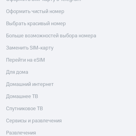
МТС
Live
Деньги
Оформить чистый номер
МТС
Гудок
Накопления
Выбрать красивый номер
Мой
Откладывайте
МТС
Больше возможностей выбора номера
деньги
и получайте
Все
Заменить SIM-карту
доход 15%
приложения
Акции
Финансы
Перейти на eSIM
Условия
Инвестиции
пополнения
Для дома
Получайте
Скидка
доход
Домашний интернет
30%
онлайн
на связь
Страхование
Домашнее ТВ
Покупка
Тарифы
Спутниковое ТВ
полисов
RED,
онлайн
РИИЛ
Сервисы и развлечения
Скидка 30%
и МТС Супер
на связь
дешевле
Развлечения
при оплате