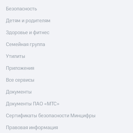
С картой
с карты
МТС
МТС Деньги
Безопасность
Деньги
МТС
Обзоры
Детям и родителям
Накопления
товаров
Здоровье и фитнес
Откладывайте
Скидки
деньги
до 40%
Семейная группа
и получайте
на смартфоны
доход 15%
Утилиты
Платежи
при
и
покупке
Приложения
переводы
со связью
МТС
Все сервисы
Пополнить
номер
Документы
МТС
Документы ПАО «МТС»
Настройки
автоплатежа
Сертификаты безопасности Минцифры
Пополнить
номер
Правовая информация
другого