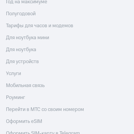
Год на максимуме
Live
Безопасность
Гудок
Полугодовой
Финансы
Мой
Тарифы для часов и модемов
Детям
МТС
и родителям
Для ноутбука мини
Все
Здоровье
приложения
и фитнес
Для ноутбука
Инвестиции
Приложения
Для устройств
от МТС
Получайте
Услуги
доход
Акции
онлайн
Мобильная связь
Страхование
Приложения
КИОН
Роуминг
Покупка
полисов
КИОН
Перейти в МТС со своим номером
онлайн
Музыка
Скидка 30%
на связь
Оформить eSIM
КИОН
Строки
С картой
Оформить SIM-карту в Telegram