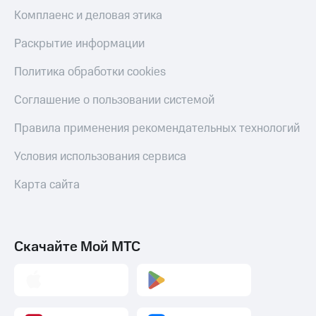
оператора
Комплаенс и деловая этика
Оплата
Раскрытие информации
интернета
и
Политика обработки cookies
ТВ
Соглашение о пользовании системой
Переводы
с
Правила применения рекомендательных технологий
телефона
на карту
Условия использования сервиса
МТС Pay
Карта сайта
Оплата
по QR-
коду
за границей
Скачайте Мой МТС
тернет-магазин
Смартфоны
Наушники