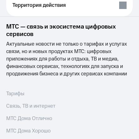
Услуги
Территория действия
149 ₽/
мес
Акции
МТС
МТС — связь и экосистема цифровых
Домашний
Premium
сервисов
интернет
Подписка
Актуальные новости не только о тарифах и услугах
Домашнее
на гигабайты
ТВ
связи, но и новых продуктах МТС: цифровых
интернета,
приложениях для работы и отдыха, ТВ и медиа,
фильмы,
Спутниковое
музыка
финансовых сервисах, технологиях для запуска и
ТВ
и многое
продвижения бизнеса и других сервисах компании
другое
Перейти
Семейная
в МТС
группа
со своим
Тарифы
номером
Скидка
Связь, ТВ и интернет
на тарифы,
Поддержка
общие
подписки
МТС Дома Отлично
висы и подписки
и услуги,
МТС
доступ
МТС Дома Хорошо
Premium
к геолокации