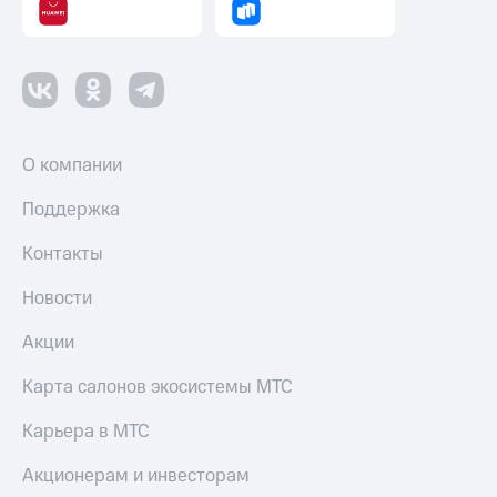
и
колонки
Умные
часы
и
трекеры
О компании
Умный
дом
Поддержка
Планшеты
Контакты
Акции
Новости
и
скидки
Акции
Все
Карта салонов экосистемы МТС
товары
Карьера в МТС
Акционерам и инвесторам