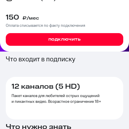
на связь
Роуминг
150
Тарифы
₽/мес
RED,
Оплата списывается по факту подключения
Семейная
РИИЛ
группа
и МТС
Супер
ПОДКЛЮЧИТЬ
Заказать
дешевле
SIM-
при
карту
оплате
Что входит в подписку
с карты
Оформить
МТС
eSIM
Деньги
SIM-
Выберите
12 каналов (5 HD)
карта
и подключите
для
ТВ
Пакет каналов для любителей острых ощущений
иностранцев
с выгодным
и пикантных видео. Возрастное ограничение 18+
тарифом
Оформить
чистый
Тарифы
номер
Что нужно знать
Интернет,