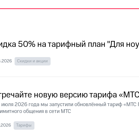
пасность
Финансы
Детям и родителям
Здоровье и 
ильмы, музыка и многое другое
ive
Гудок
Мой МТС
Все приложения
услуги, доступ к геолокации
идка 50% на тарифный план "Для ноу
8.2026
Скидки и акции
 в нашем приложении
ive
Гудок
Мой МТС
Все приложения
Инвестиции
тречайте новую версию тарифа «МТ
ход 15%
 июля 2026 года мы запустили обновлённый тариф «МТС 
имитного общения в сети МТС
ер МТС
Настройки автоплатежа
Пополнить номер др
 на карту
МТС Pay
Оплата по QR-коду за границей
.2026
Тарифы
ые часы и трекеры
Умный дом
Планшеты
Акции и 