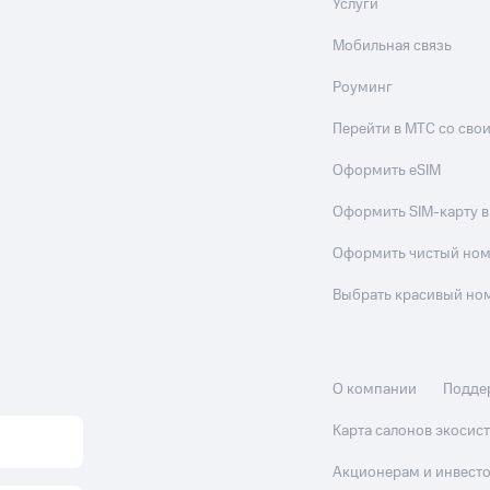
Услуги
Мобильная связь
Роуминг
Перейти в МТС со св
Оформить eSIM
Оформить SIM-карту в
Оформить чистый но
Выбрать красивый но
О компании
Подде
Карта салонов экоси
Акционерам и инвест