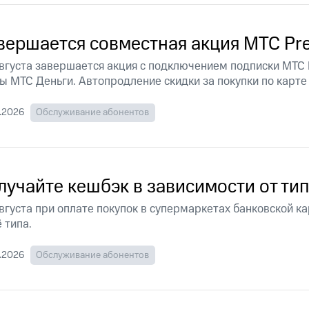
ход 15%
вершается совместная акция МТС Pr
августа завершается акция с подключением подписки МТС
ы МТС Деньги. Автопродление скидки за покупки по карте 
ле при оплате с карты МТС Деньги
.2026
Обслуживание абонентов
лучайте кешбэк в зависимости от ти
августа при оплате покупок в супермаркетах банковской к
ё типа.
.2026
Обслуживание абонентов