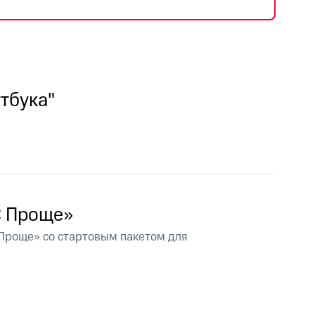
фитнес
Приложения от МТС
Приложения
Финансы
тбука"
С Проще»
Проще» со стартовым пакетом для
угого оператора
Оплата
Интернет-магазин
скидки
Все товары