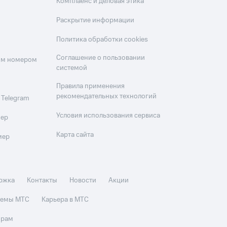
Комплаенс и деловая этика
Раскрытие информации
Политика обработки cookies
Соглашение о пользовании
оим номером
системой
Правила применения
рекомендательных технологий
 Telegram
Условия использования сервиса
мер
Карта сайта
мер
ржка
Контакты
Новости
Акции
стемы МТС
Карьера в МТС
орам