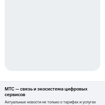
оператора
Оплата
интернета
и
ТВ
Переводы
с
телефона
на карту
МТС Pay
Оплата
по QR-
коду
за границей
МТС — связь и экосистема цифровых
тернет-магазин
Смартфоны
сервисов
Актуальные новости не только о тарифах и услугах
Наушники