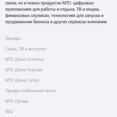
и
связи, но и новых продуктах МТС: цифровых
колонки
приложениях для работы и отдыха, ТВ и медиа,
финансовых сервисах, технологиях для запуска и
Умные
продвижения бизнеса и других сервисах компании
часы
и
трекеры
Тарифы
Умный
дом
Связь, ТВ и интернет
Планшеты
МТС Дома Отлично
Акции
МТС Дома Хорошо
и
скидки
МТС Дома Супер
Все
Тарифы мобильной связи
товары
МТС Проще
RED