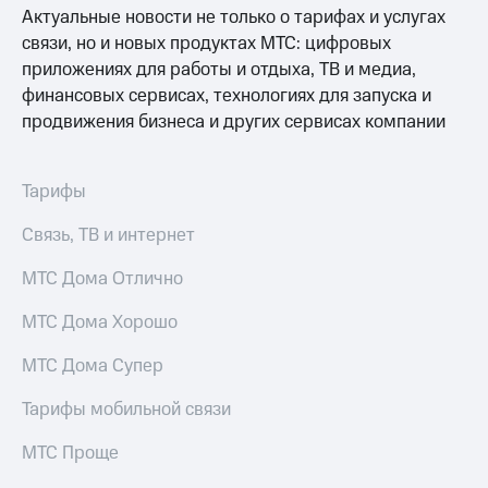
МТС
Актуальные новости не только о тарифах и услугах
Live
Деньги
связи, но и новых продуктах МТС: цифровых
МТС
Гудок
приложениях для работы и отдыха, ТВ и медиа,
Накопления
финансовых сервисах, технологиях для запуска и
Мой
Откладывайте
продвижения бизнеса и других сервисах компании
МТС
деньги
и получайте
Все
доход 15%
приложения
Тарифы
Акции
Финансы
Условия
Инвестиции
Связь, ТВ и интернет
пополнения
Получайте
МТС Дома Отлично
Скидка
доход
30%
онлайн
МТС Дома Хорошо
на связь
Страхование
МТС Дома Супер
Покупка
Тарифы
полисов
RED,
Тарифы мобильной связи
онлайн
РИИЛ
Скидка 30%
и МТС Супер
МТС Проще
на связь
дешевле
при оплате