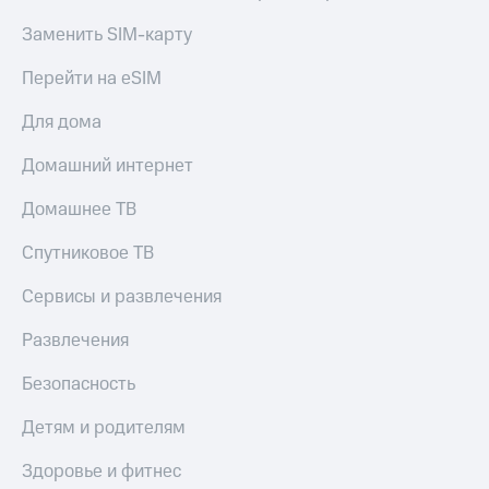
и
колонки
Заменить SIM-карту
Умные
Перейти на eSIM
часы
и
Для дома
трекеры
Домашний интернет
Умный
дом
Домашнее ТВ
Планшеты
Спутниковое ТВ
Акции
Сервисы и развлечения
и
скидки
Развлечения
Все
товары
Безопасность
Детям и родителям
Здоровье и фитнес