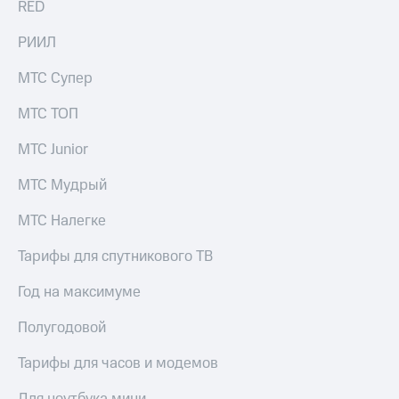
RED
С картой
с карты
МТС
МТС Деньги
РИИЛ
Деньги
МТС
Обзоры
Накопления
товаров
МТС Супер
Откладывайте
Скидки
МТС ТОП
деньги
до 40%
и получайте
на смартфоны
МТС Junior
доход 15%
Платежи
при
МТС Мудрый
и
покупке
переводы
со связью
МТС Налегке
МТС
Пополнить
Тарифы для спутникового ТВ
номер
МТС
Год на максимуме
Настройки
Полугодовой
автоплатежа
Тарифы для часов и модемов
Пополнить
номер
другого