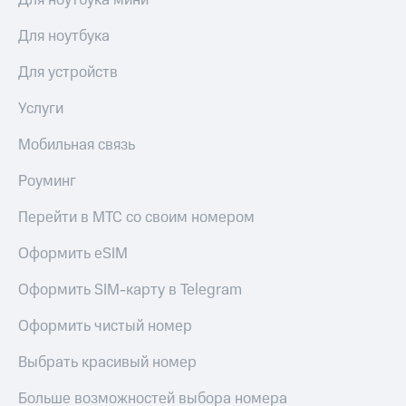
Для ноутбука мини
оператора
Для ноутбука
Оплата
интернета
Для устройств
и
ТВ
Услуги
Переводы
Мобильная связь
с
телефона
Роуминг
на карту
Перейти в МТС со своим номером
МТС Pay
Оформить eSIM
Оплата
по QR-
Оформить SIM-карту в Telegram
коду
за границей
Оформить чистый номер
тернет-магазин
Смартфоны
Выбрать красивый номер
Наушники
Больше возможностей выбора номера