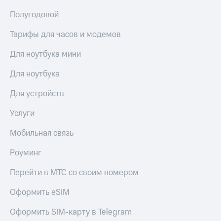
Сертификаты
Подписка
безопасности
Полугодовой
на гигабайты
интернета,
Всё
Тарифы для часов и модемов
фильмы,
под
музыка
рукой
Для ноутбука мини
и многое
в Мой МТС
другое
Для ноутбука
Семейная
Посмотрите,
группа
что
Для устройств
полезного
Скидка
есть
Услуги
на тарифы,
в нашем
общие
приложении
подписки
Мобильная связь
и услуги,
КИОН
доступ
Роуминг
к геолокации
КИОН
Кино,
Перейти в МТС со своим номером
Музыка
музыка,
книги
Оформить eSIM
КИОН
и не
Строки
только
Оформить SIM-карту в Telegram