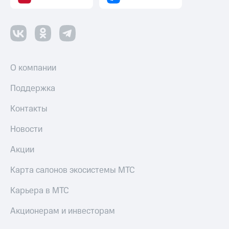
оператора
Оплата
интернета
и
ТВ
О компании
Переводы
с
Поддержка
телефона
на карту
Контакты
МТС Pay
Новости
Оплата
Акции
по QR-
коду
Карта салонов экосистемы МТС
за границей
Карьера в МТС
тернет-магазин
Смартфоны
Акционерам и инвесторам
Наушники