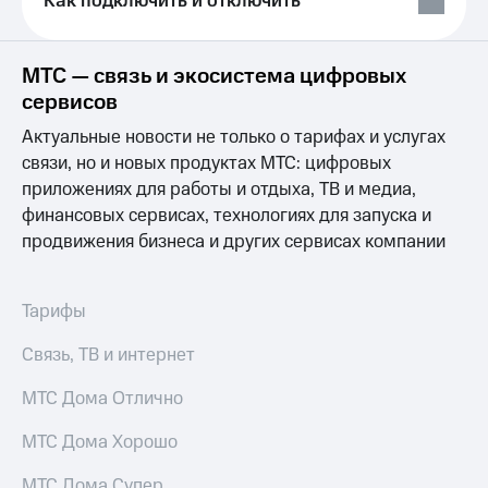
Как подключить и отключить
Выбрать
ТВ и телефон
красивый
для дома
номер
Услуги
МТС — связь и экосистема цифровых
Заменить
сервисов
SIM-
Личный
карту
кабинет
Актуальные новости не только о тарифах и услугах
интернета
связи, но и новых продуктах МТС: цифровых
Перейти
и
приложениях для работы и отдыха, ТВ и медиа,
на
ТВ
eSIM
Личный
финансовых сервисах, технологиях для запуска и
кабинет
продвижения бизнеса и других сервисах компании
Для дома
спутникового
Выберите
ТВ
и подключите
Скачать
Тарифы
ТВ
приложение
с выгодным
Мой
Связь, ТВ и интернет
тарифом
МТС
Акции
МТС Дома Отлично
Тарифы
Интернет,
ТВ и телефон
Видеонаблюдение
МТС Дома Хорошо
для дома
для дома
МТС Дома Супер