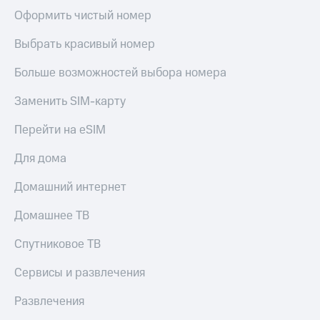
Live
Безопасность
Оформить чистый номер
Гудок
Финансы
Выбрать красивый номер
Мой
Детям
МТС
Больше возможностей выбора номера
и родителям
Все
Заменить SIM-карту
Здоровье
приложения
и фитнес
Перейти на eSIM
Инвестиции
Приложения
от МТС
Для дома
Получайте
доход
Акции
Домашний интернет
онлайн
Страхование
Приложения
Домашнее ТВ
КИОН
Покупка
Спутниковое ТВ
полисов
КИОН
онлайн
Музыка
Сервисы и развлечения
Скидка 30%
на связь
КИОН
Развлечения
Строки
С картой