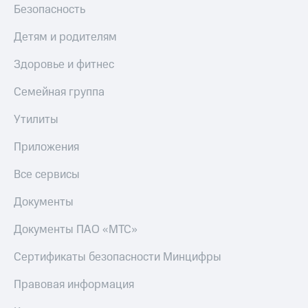
Безопасность
МТС
Live
Деньги
МТС
Детям и родителям
Гудок
Накопления
Здоровье и фитнес
Мой
Откладывайте
МТС
деньги
Семейная группа
и получайте
Все
доход 15%
приложения
Утилиты
Акции
Финансы
Условия
Инвестиции
Приложения
пополнения
Получайте
Все сервисы
Скидка
доход
30%
онлайн
Документы
на связь
Страхование
Документы ПАО «МТС»
Покупка
Тарифы
полисов
RED,
Сертификаты безопасности Минцифры
онлайн
РИИЛ
Скидка 30%
и МТС Супер
Правовая информация
на связь
дешевле
при оплате