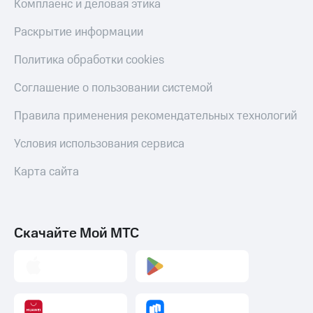
Комплаенс и деловая этика
С картой
с карты
МТС
МТС Деньги
Раскрытие информации
Деньги
МТС
Обзоры
Политика обработки cookies
Накопления
товаров
Откладывайте
Скидки
Соглашение о пользовании системой
деньги
до 40%
и получайте
Правила применения рекомендательных технологий
на смартфоны
доход 15%
Платежи
Условия использования сервиса
при
и
покупке
переводы
со связью
Карта сайта
МТС
Пополнить
номер
МТС
Скачайте Мой МТС
Настройки
автоплатежа
Пополнить
номер
другого