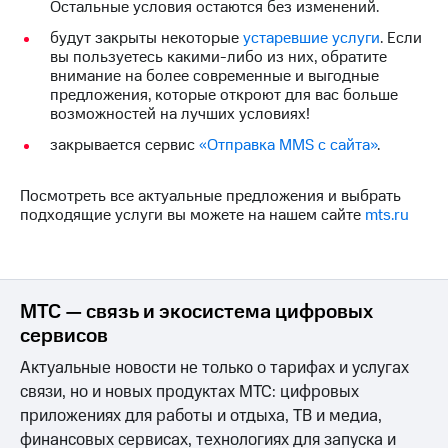
Остальные условия остаются без изменений.
на связь
будут закрыты некоторые
устаревшие услуги
. Если
Роуминг
Тарифы
вы пользуетесь какими-либо из них, обратите
RED,
внимание на более современные и выгодные
Семейная
РИИЛ
предложения, которые откроют для вас больше
группа
и МТС
возможностей на лучших условиях!
Супер
закрывается сервис
«Отправка MMS с сайта»
.
Заказать
дешевле
SIM-
при
карту
оплате
Посмотреть все актуальные предложения и выбрать
с карты
подходящие услуги вы можете на нашем сайте
mts.ru
Оформить
МТС
eSIM
Деньги
SIM-
Выберите
карта
и подключите
МТС — связь и экосистема цифровых
для
ТВ
сервисов
иностранцев
с выгодным
тарифом
Актуальные новости не только о тарифах и услугах
Оформить
связи, но и новых продуктах МТС: цифровых
чистый
Тарифы
номер
приложениях для работы и отдыха, ТВ и медиа,
финансовых сервисах, технологиях для запуска и