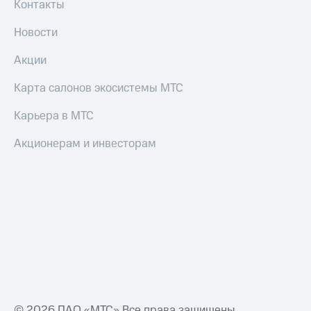
Контакты
Настройки
Новости
автоплатежа
Акции
Пополнить
номер
Карта салонов экосистемы МТС
другого
оператора
Карьера в МТС
Оплата
интернета
Акционерам и инвесторам
и
ТВ
Переводы
с
телефона
на карту
МТС Pay
Оплата
по QR-
© 2026 ПАО «МТС» Все права защищены