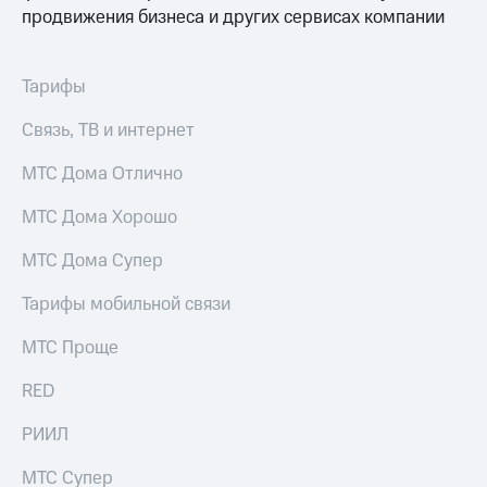
Интернет,
Выбрать
продвижения бизнеса и других сервисах компании
ТВ и телефон
красивый
для дома
номер
Тарифы
Заменить
Услуги
SIM-
карту
Связь, ТВ и интернет
Личный
кабинет
Перейти
МТС Дома Отлично
интернета
на
и
eSIM
МТС Дома Хорошо
ТВ
Личный
Для дома
МТС Дома Супер
кабинет
Выберите
спутникового
и подключите
Тарифы мобильной связи
ТВ
ТВ
Скачать
с выгодным
МТС Проще
приложение
тарифом
Мой
RED
МТС
Акции
Тарифы
РИИЛ
Интернет,
ТВ и телефон
Видеонаблюдение
для дома
МТС Супер