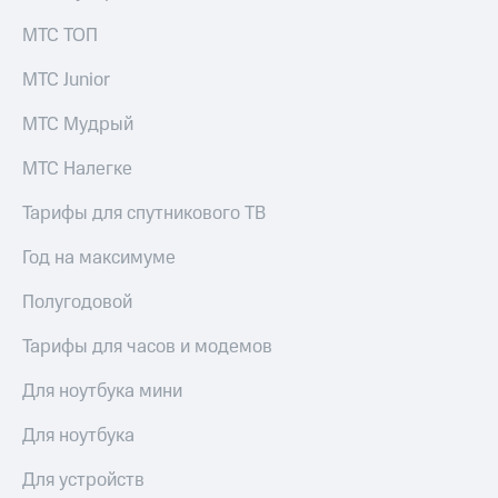
для дома
МТС ТОП
Услуги
149 ₽/
мес
МТС Junior
Акции
МТС
МТС Мудрый
Домашний
Premium
интернет
МТС Налегке
Подписка
Домашнее
на гигабайты
Тарифы для спутникового ТВ
ТВ
интернета,
фильмы,
Год на максимуме
Спутниковое
музыка
ТВ
и многое
Полугодовой
другое
Перейти
в МТС
Тарифы для часов и модемов
Семейная
со своим
группа
номером
Для ноутбука мини
Скидка
Поддержка
на тарифы,
Для ноутбука
общие
висы и подписки
подписки
Для устройств
МТС
и услуги,