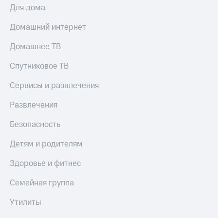
КИОН
Для дома
и не
Строки
только
Домашний интернет
Live
Безопасность
Домашнее ТВ
Гудок
Финансы
Спутниковое ТВ
Мой
Детям
МТС
и родителям
Сервисы и развлечения
Все
Здоровье
Развлечения
приложения
и фитнес
Безопасность
Инвестиции
Приложения
от МТС
Детям и родителям
Получайте
доход
Акции
Здоровье и фитнес
онлайн
Приложения
Страхование
Семейная группа
КИОН
Покупка
Утилиты
КИОН
полисов
Музыка
онлайн