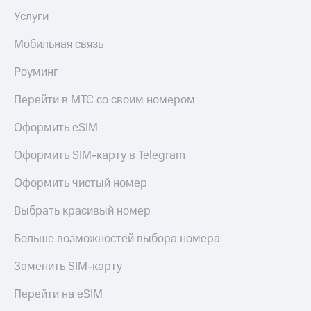
Premium
доступ
Услуги
к геолокации
Подписка
Мобильная связь
Сертификаты
на гигабайты
безопасности
интернета,
Роуминг
фильмы,
Всё
музыка
Перейти в МТС со своим номером
и многое
под
другое
рукой
Оформить eSIM
в Мой МТС
Семейная
группа
Оформить SIM-карту в Telegram
Посмотрите,
что
Скидка
Оформить чистый номер
полезного
на тарифы,
есть
общие
Выбрать красивый номер
в нашем
подписки
приложении
и услуги,
Больше возможностей выбора номера
доступ
КИОН
к геолокации
Заменить SIM-карту
КИОН
Кино,
Музыка
Перейти на eSIM
музыка,
книги