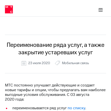
Перенести
ка 30% на связь
обильная связь
Сервисы и подписки
Интернет-магазин
Для дома
Скидка 30% на связь
Личные кабинеты
Финансы
Приложения
номер
ичные кабинеты
в МТС
Мобильная
связь
Все Новости
Тарифы
Интернет
и
ТВ
Услуги
Переименование ряда услуг, а также
Спутниковое
закрытие устаревших услуг
ТВ
Роуминг
МТС
23 июля 2020
Мобильная связь
Деньги
Личный
кабинет
Мобильная связь
Скачать
Перенести
МТС постоянно улучшает действующие и создает
приложение
номер
новые тарифы и опции, чтобы предлагать вам наиболее
Мой
в МТС
выгодные условия обслуживания. С 03 августа
МТС
2020 года:
Акции
Тарифы
переименовывается ряд услуг
по списку
.
Скидка 30%
Услуги