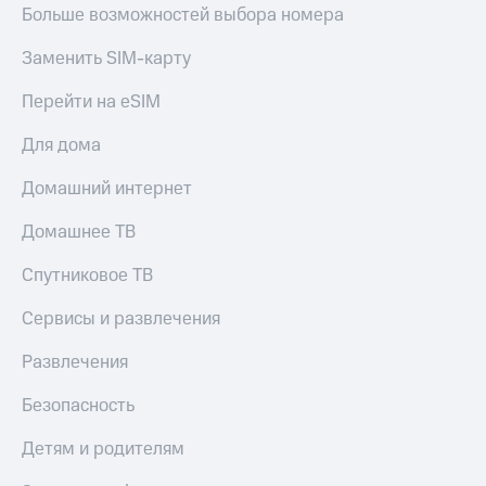
коду
Больше возможностей выбора номера
за границей
Заменить SIM-карту
тернет-магазин
Смартфоны
Перейти на eSIM
Наушники
Для дома
и
колонки
Домашний интернет
Умные
часы
Домашнее ТВ
и
трекеры
Спутниковое ТВ
Умный
Сервисы и развлечения
дом
Развлечения
Планшеты
Безопасность
Акции
и
Детям и родителям
скидки