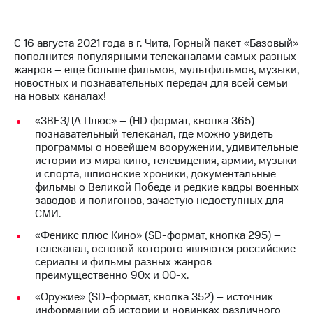
на связь
Роуминг
Тарифы
С 16 августа 2021 года в г. Чита, Горный пакет «Базовый»
RED,
пополнится популярными телеканалами самых разных
Семейная
РИИЛ
жанров – еще больше фильмов, мультфильмов, музыки,
группа
и МТС
новостных и познавательных передач для всей семьи
Супер
на новых каналах!
Заказать
дешевле
SIM-
при
«ЗВЕЗДА Плюс» – (HD формат, кнопка 365)
карту
оплате
познавательный телеканал, где можно увидеть
с карты
программы о новейшем вооружении, удивительные
Оформить
МТС
истории из мира кино, телевидения, армии, музыки
eSIM
Деньги
и спорта, шпионские хроники, документальные
фильмы о Великой Победе и редкие кадры военных
SIM-
Выберите
заводов и полигонов, зачастую недоступных для
карта
и подключите
СМИ.
для
ТВ
«Феникс плюс Кино» (SD-формат, кнопка 295) –
иностранцев
с выгодным
телеканал, основой которого являются российские
тарифом
сериалы и фильмы разных жанров
Оформить
преимущественно 90х и 00-х.
чистый
Тарифы
номер
«Оружие» (SD-формат, кнопка 352) – источник
информации об истории и новинках различного