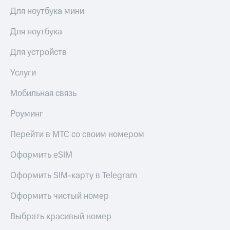
Для ноутбука мини
Настройки
автоплатежа
Для ноутбука
Пополнить
Для устройств
номер
другого
Услуги
оператора
Мобильная связь
Оплата
интернета
Роуминг
и
ТВ
Перейти в МТС со своим номером
Переводы
с
Оформить eSIM
телефона
на карту
Оформить SIM-карту в Telegram
МТС Pay
Оформить чистый номер
Оплата
Выбрать красивый номер
по QR-