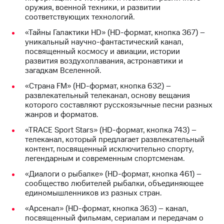
Интернет,
Выбрать
оружия, военной техники, и развитии
ТВ и телефон
красивый
соответствующих технологий.
для дома
номер
«Тайны Галактики HD» (HD-формат, кнопка 367) –
Заменить
уникальный научно-фантастический канал,
Услуги
SIM-
посвященный космосу и авиации, истории
карту
развития воздухоплавания, астронавтики и
Личный
загадкам Вселенной.
кабинет
Перейти
интернета
«Страна FM» (HD-формат, кнопка 632) –
на
и
развлекательный телеканал, основу вещания
eSIM
ТВ
которого составляют русскоязычные песни разных
Личный
жанров и форматов.
Для дома
кабинет
Выберите
«TRACE Sport Stars» (HD-формат, кнопка 743) –
спутникового
и подключите
телеканал, который предлагает развлекательный
ТВ
ТВ
контент, посвященный исключительно спорту,
Скачать
с выгодным
легендарным и современным спортсменам.
приложение
тарифом
Мой
«Диалоги о рыбалке» (HD-формат, кнопка 461) –
МТС
сообщество любителей рыбалки, объединяющее
Акции
Тарифы
единомышленников из разных стран.
Интернет,
«Арсенал» (HD-формат, кнопка 363) – канал,
ТВ и телефон
посвященный фильмам, сериалам и передачам о
Видеонаблюдение
для дома