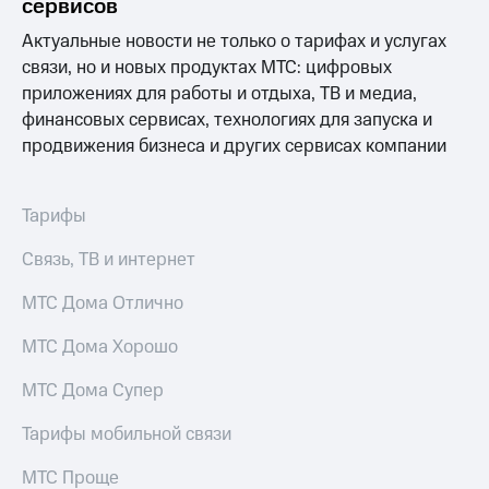
сервисов
КИОН
Скидка 30%
Актуальные новости не только о тарифах и услугах
Строки
на связь
связи, но и новых продуктах МТС: цифровых
Live
приложениях для работы и отдыха, ТВ и медиа,
С картой
финансовых сервисах, технологиях для запуска и
МТС
Гудок
Деньги
продвижения бизнеса и других сервисах компании
Мой
МТС
МТС
Накопления
Тарифы
Все
Откладывайте
приложения
Связь, ТВ и интернет
деньги
Финансы
и получайте
Инвестиции
МТС Дома Отлично
доход 15%
Получайте
Акции
МТС Дома Хорошо
доход
Условия
онлайн
пополнения
МТС Дома Супер
Страхование
Скидка
Тарифы мобильной связи
30%
Покупка
на связь
МТС Проще
полисов