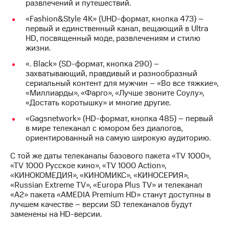
развлечений и путешествий.
Premium
доступ
к геолокации
«Fashion&Style 4K» (UHD-формат, кнопка 473) –
Подписка
первый и единственный канал, вещающий в Ultra
Сертификаты
на гигабайты
HD, посвященный моде, развлечениям и стилю
безопасности
интернета,
жизни.
фильмы,
«. Black» (SD-формат, кнопка 290) –
Всё
музыка
захватывающий, правдивый и разнообразный
и многое
под
сериальный контент для мужчин – «Во все тяжкие»,
другое
рукой
«Миллиарды», «Фарго», «Лучше звоните Соулу»,
в Мой МТС
«Достать коротышку» и многие другие.
Семейная
группа
«Gagsnetwork» (HD-формат, кнопка 485) – первый
Посмотрите,
в мире телеканал с юмором без диалогов,
что
Скидка
ориентированный на самую широкую аудиторию.
полезного
на тарифы,
есть
общие
С той же даты телеканалы базового пакета «TV 1000»,
в нашем
подписки
«TV 1000 Русское кино», «TV 1000 Action»,
приложении
и услуги,
«КИНОКОМЕДИЯ», «КИНОМИКС», «КИНОСЕРИЯ»,
доступ
«Russian Extreme TV», «Europa Plus TV» и телеканал
КИОН
к геолокации
«A2» пакета «AMEDIA Premium HD» станут доступны в
лучшем качестве – версии SD телеканалов будут
КИОН
Кино,
заменены на HD-версии.
Музыка
музыка,
книги