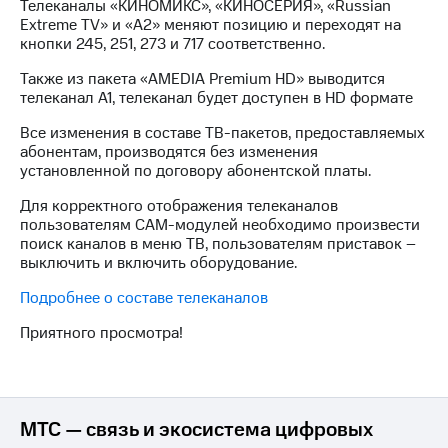
Телеканалы «КИНОМИКС», «КИНОСЕРИЯ», «Russian
КИОН
и не
Extreme TV» и «A2» меняют позицию и переходят на
Строки
только
кнопки 245, 251, 273 и 717 соответственно.
Live
Безопасность
Также из пакета «AMEDIA Premium HD» выводится
телеканал A1, телеканал будет доступен в HD формате
Гудок
Финансы
Все изменения в составе ТВ-пакетов, предоставляемых
Мой
Детям
абонентам, производятся без изменения
МТС
и родителям
установленной по договору абонентской платы.
Все
Для корректного отображения телеканалов
Здоровье
приложения
пользователям CAM-модулей необходимо произвести
и фитнес
поиск каналов в меню ТВ, пользователям приставок –
Инвестиции
выключить и включить оборудование.
Приложения
от МТС
Получайте
Подробнее о составе телеканалов
доход
Акции
Приятного просмотра!
онлайн
Приложения
Страхование
КИОН
Покупка
КИОН
МТС — связь и экосистема цифровых
полисов
Музыка
онлайн