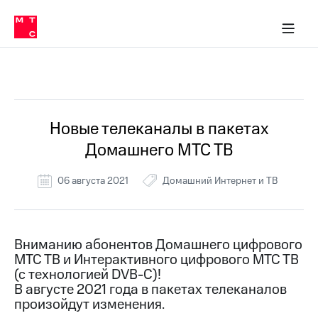
Перенести
ка 30% на связь
обильная связь
Сервисы и подписки
Интернет-магазин
Для дома
Скидка 30% на связь
Личные кабинеты
Финансы
Приложения
номер
ичные кабинеты
в МТС
Мобильная
связь
Все Новости
Тарифы
Интернет
и
ТВ
Услуги
Новые телеканалы в пакетах
Спутниковое
Домашнего МТС ТВ
ТВ
Роуминг
МТС
06 августа 2021
Домашний Интернет и ТВ
Деньги
Личный
кабинет
Мобильная связь
Скачать
Перенести
Вниманию абонентов Домашнего цифрового
приложение
номер
МТС ТВ и Интерактивного цифрового МТС ТВ
Мой
в МТС
МТС
(с технологией DVB-C)!
Акции
В августе 2021 года в пакетах телеканалов
Тарифы
произойдут изменения.
Скидка 30%
Услуги