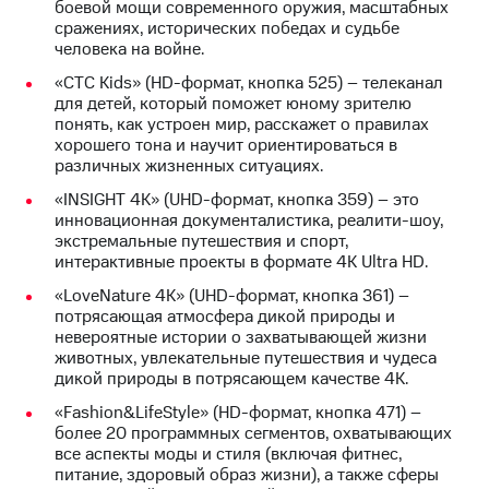
боевой мощи современного оружия, масштабных
для дома
сражениях, исторических победах и судьбе
Услуги
человека на войне.
149 ₽/
мес
«СТС Kids» (HD-формат, кнопка 525) – телеканал
Акции
для детей, который поможет юному зрителю
МТС
понять, как устроен мир, расскажет о правилах
Домашний
Premium
хорошего тона и научит ориентироваться в
интернет
различных жизненных ситуациях.
Подписка
Домашнее
«INSIGHT 4K» (UHD-формат, кнопка 359) – это
на гигабайты
ТВ
инновационная документалистика, реалити-шоу,
интернета,
экстремальные путешествия и спорт,
фильмы,
Спутниковое
интерактивные проекты в формате 4К Ultra HD.
музыка
ТВ
и многое
«LoveNature 4K» (UHD-формат, кнопка 361) –
другое
потрясающая атмосфера дикой природы и
Перейти
невероятные истории о захватывающей жизни
в МТС
Семейная
животных, увлекательные путешествия и чудеса
со своим
группа
дикой природы в потрясающем качестве 4К.
номером
Скидка
«Fashion&LifeStyle» (HD-формат, кнопка 471) –
Поддержка
на тарифы,
более 20 программных сегментов, охватывающих
общие
все аспекты моды и стиля (включая фитнес,
висы и подписки
подписки
питание, здоровый образ жизни), а также сферы
МТС
и услуги,