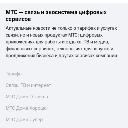
Premium
доступ
к геолокации
МТС — связь и экосистема цифровых
Подписка
сервисов
Сертификаты
на гигабайты
безопасности
интернета,
Актуальные новости не только о тарифах и услугах
фильмы,
связи, но и новых продуктах МТС: цифровых
Всё
музыка
приложениях для работы и отдыха, ТВ и медиа,
и многое
под
другое
финансовых сервисах, технологиях для запуска и
рукой
в Мой МТС
продвижения бизнеса и других сервисах компании
Семейная
группа
Посмотрите,
что
Тарифы
Скидка
полезного
на тарифы,
есть
общие
Связь, ТВ и интернет
в нашем
подписки
приложении
и услуги,
МТС Дома Отлично
доступ
КИОН
к геолокации
МТС Дома Хорошо
КИОН
Кино,
МТС Дома Супер
Музыка
музыка,
книги