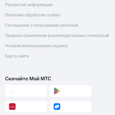
коду
Раскрытие информации
за границей
Политика обработки cookies
тернет-магазин
Смартфоны
Соглашение о пользовании системой
Наушники
и
Правила применения рекомендательных технологий
колонки
Условия использования сервиса
Умные
часы
Карта сайта
и
трекеры
Умный
Скачайте Мой МТС
дом
Планшеты
Акции
и
скидки