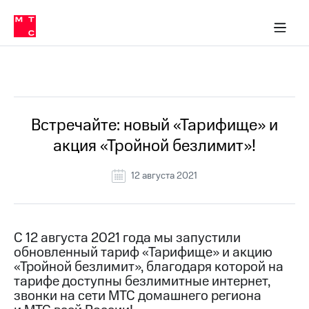
Перенести
ка 30% на связь
обильная связь
Сервисы и подписки
Интернет-магазин
Для дома
Скидка 30% на связь
Личные кабинеты
Финансы
Приложения
номер
ичные кабинеты
в МТС
Мобильная
связь
Все Новости
Тарифы
Интернет
и
ТВ
Услуги
Встречайте: новый «Тарифище» и
Спутниковое
акция «Тройной безлимит»!
ТВ
Роуминг
МТС
12 августа 2021
Деньги
Личный
кабинет
Мобильная связь
Скачать
Перенести
С 12 августа 2021 года мы запустили
приложение
номер
обновленный тариф «Тарифище» и акцию
Мой
в МТС
МТС
«Тройной безлимит», благодаря которой на
Акции
тарифе доступны безлимитные интернет,
Тарифы
звонки на сети МТС домашнего региона
Скидка 30%
Услуги