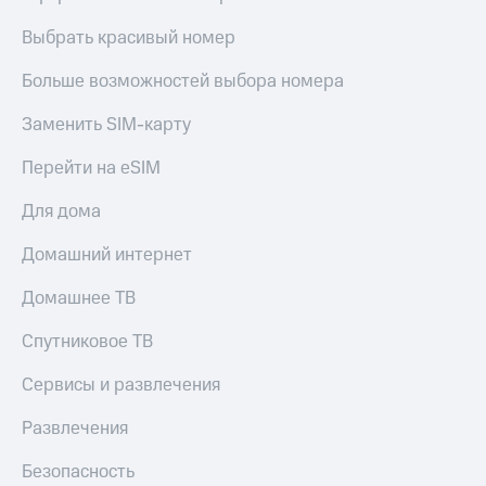
онлайн
Тарифы
Выбрать красивый номер
RED,
Скидка 30%
РИИЛ
на связь
Больше возможностей выбора номера
и МТС Супер
дешевле
С картой
Заменить SIM-карту
при оплате
МТС
с карты
Деньги
Перейти на eSIM
МТС Деньги
МТС
Для дома
Обзоры
Накопления
товаров
Домашний интернет
Откладывайте
Скидки
деньги
до 40%
и получайте
Домашнее ТВ
доход 15%
на смартфоны
Спутниковое ТВ
Платежи
при
и
покупке
Сервисы и развлечения
переводы
со связью
МТС
Развлечения
Пополнить
номер
Безопасность
МТС