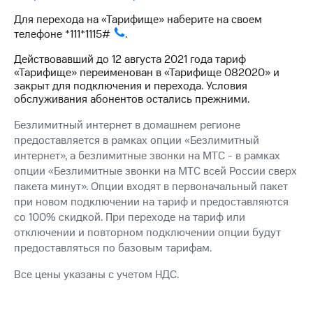
для дома
Для перехода на «Тарифище» наберите на своем
Услуги
телефоне
*111*1115#
.
149 ₽/
мес
Акции
Действовавший до 12 августа 2021 года тариф
«Тарифище» переименован в «Тарифище 082020» и
МТС
Домашний
закрыт для подключения и перехода. Условия
Premium
интернет
обслуживания абонентов остались прежними.
Подписка
Домашнее
Безлимитный интернет в домашнем регионе
на гигабайты
ТВ
предоставляется в рамках опции «Безлимитный
интернета,
фильмы,
интернет», а безлимитные звонки на МТС - в рамках
Спутниковое
музыка
опции «Безлимитные звонки на МТС всей России сверх
ТВ
и многое
пакета минут». Опции входят в первоначальный пакет
другое
при новом подключении на тариф и предоставляются
Перейти
в МТС
со 100% скидкой. При переходе на тариф или
Семейная
со своим
группа
отключении и повторном подключении опции будут
номером
предоставляться по базовым тарифам.
Скидка
Поддержка
на тарифы,
Все цены указаны с учетом НДС.
общие
висы и подписки
подписки
МТС
и услуги,