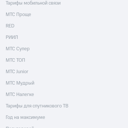
Тарифы мобильной связи
КИОН
и не
Строки
только
МТС Проще
Live
Безопасность
RED
Гудок
Финансы
РИИЛ
Мой
Детям
МТС
и родителям
МТС Супер
Все
Здоровье
МТС ТОП
приложения
и фитнес
МТС Junior
Инвестиции
Приложения
от МТС
МТС Мудрый
Получайте
доход
Акции
МТС Налегке
онлайн
Приложения
Тарифы для спутникового ТВ
Страхование
КИОН
Покупка
Год на максимуме
КИОН
полисов
Музыка
онлайн