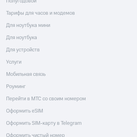
Полугодовой
КИОН
Скидка 30%
Тарифы для часов и модемов
Строки
на связь
Для ноутбука мини
Live
С картой
МТС
Гудок
Для ноутбука
Деньги
Мой
Для устройств
МТС
МТС
Накопления
Услуги
Все
Откладывайте
приложения
деньги
Мобильная связь
Финансы
и получайте
Инвестиции
доход 15%
Роуминг
Получайте
Акции
Перейти в МТС со своим номером
доход
Условия
онлайн
пополнения
Оформить eSIM
Страхование
Скидка
Оформить SIM-карту в Telegram
30%
Покупка
на связь
Оформить чистый номер
полисов