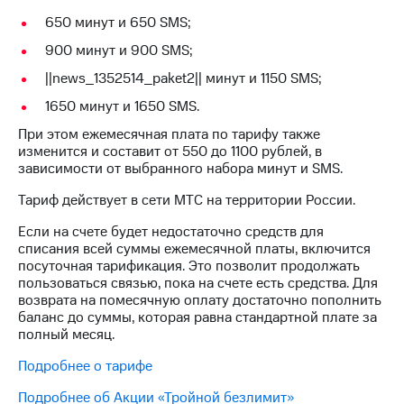
Интернет,
Выбрать
ТВ и телефон
красивый
650 минут и 650 SMS;
для дома
номер
900 минут и 900 SMS;
Заменить
||news_1352514_paket2|| минут и 1150 SMS;
Услуги
SIM-
карту
1650 минут и 1650 SMS.
Личный
При этом ежемесячная плата по тарифу также
кабинет
Перейти
изменится и составит от 550 до 1100 рублей, в
интернета
на
зависимости от выбранного набора минут и SMS.
и
eSIM
ТВ
Тариф действует в сети МТС на территории России.
Личный
Для дома
кабинет
Выберите
Если на счете будет недостаточно средств для
спутникового
и подключите
списания всей суммы ежемесячной платы, включится
ТВ
ТВ
посуточная тарификация. Это позволит продолжать
Скачать
с выгодным
пользоваться связью, пока на счете есть средства. Для
приложение
тарифом
возврата на помесячную оплату достаточно пополнить
Мой
баланс до суммы, которая равна стандартной плате за
МТС
полный месяц.
Акции
Тарифы
Интернет,
Подробнее о тарифе
ТВ и телефон
Видеонаблюдение
для дома
Подробнее об Акции «Тройной безлимит»