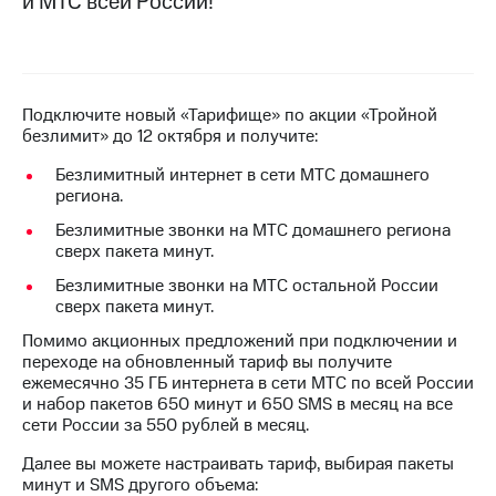
и МТС всей России!
на связь
Роуминг
Тарифы
RED,
Семейная
РИИЛ
Подключите новый «Тарифище» по акции «Тройной
группа
и МТС
безлимит» до 12 октября и получите:
Супер
Заказать
дешевле
Безлимитный интернет в сети МТС домашнего
SIM-
при
региона.
карту
оплате
с карты
Безлимитные звонки на МТС домашнего региона
Оформить
МТС
сверх пакета минут.
eSIM
Деньги
Безлимитные звонки на МТС остальной России
сверх пакета минут.
SIM-
Выберите
карта
и подключите
Помимо акционных предложений при подключении и
для
ТВ
переходе на обновленный тариф вы получите
иностранцев
с выгодным
ежемесячно 35 ГБ интернета в сети МТС по всей России
тарифом
и набор пакетов 650 минут и 650 SMS в месяц на все
Оформить
сети России за 550 рублей в месяц.
чистый
Тарифы
номер
Далее вы можете настраивать тариф, выбирая пакеты
минут и SMS другого объема: