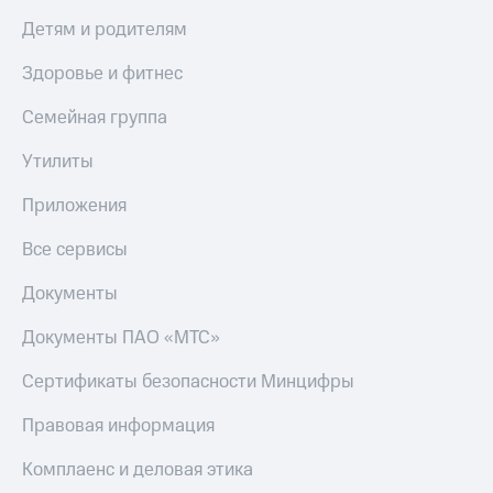
Детям и родителям
Настройки
автоплатежа
Здоровье и фитнес
Пополнить
Семейная группа
номер
другого
оператора
Утилиты
Оплата
Приложения
интернета
и
Все сервисы
ТВ
Документы
Переводы
с
Документы ПАО «МТС»
телефона
на карту
Сертификаты безопасности Минцифры
МТС Pay
Правовая информация
Оплата
Комплаенс и деловая этика
по QR-