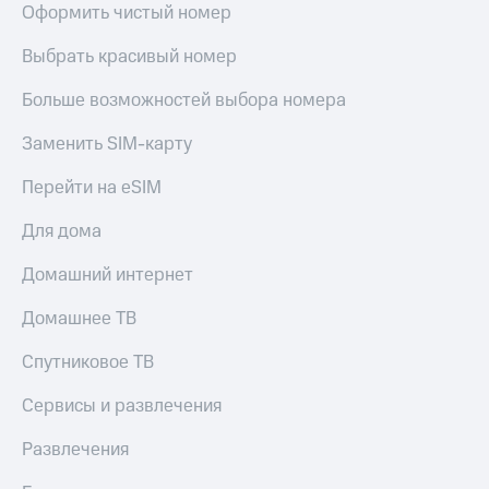
Оформить чистый номер
КИОН
и не
Строки
только
Выбрать красивый номер
Live
Безопасность
Больше возможностей выбора номера
Гудок
Финансы
Заменить SIM-карту
Мой
Детям
МТС
и родителям
Перейти на eSIM
Все
Здоровье
Для дома
приложения
и фитнес
Домашний интернет
Инвестиции
Приложения
от МТС
Домашнее ТВ
Получайте
доход
Акции
Спутниковое ТВ
онлайн
Приложения
Страхование
Сервисы и развлечения
КИОН
Покупка
Развлечения
КИОН
полисов
Музыка
онлайн