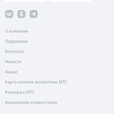
Настройки
автоплатежа
Пополнить
номер
О компании
другого
оператора
Поддержка
Оплата
Контакты
интернета
и
ТВ
Новости
Переводы
Акции
с
телефона
Карта салонов экосистемы МТС
на карту
Карьера в МТС
МТС Pay
Акционерам и инвесторам
Оплата
по QR-