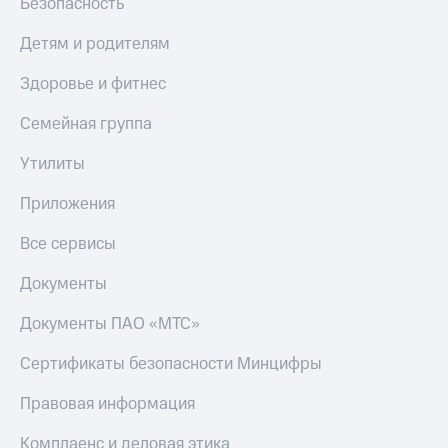
Безопасность
КИОН
Скидка 30%
Детям и родителям
Строки
на связь
Здоровье и фитнес
Live
С картой
МТС
Гудок
Семейная группа
Деньги
Мой
Утилиты
МТС
МТС
Накопления
Приложения
Все
Откладывайте
приложения
деньги
Все сервисы
Финансы
и получайте
Инвестиции
доход 15%
Документы
Получайте
Акции
Документы ПАО «МТС»
доход
Условия
онлайн
пополнения
Сертификаты безопасности Минцифры
Страхование
Скидка
Правовая информация
30%
Покупка
на связь
полисов
Комплаенс и деловая этика