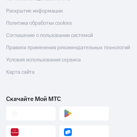
онлайн
Тарифы
Раскрытие информации
RED,
Скидка 30%
РИИЛ
на связь
Политика обработки cookies
и МТС Супер
дешевле
С картой
Соглашение о пользовании системой
при оплате
МТС
с карты
Деньги
Правила применения рекомендательных технологий
МТС Деньги
МТС
Обзоры
Условия использования сервиса
Накопления
товаров
Карта сайта
Откладывайте
Скидки
деньги
до 40%
и получайте
доход 15%
на смартфоны
Скачайте Мой МТС
Платежи
при
и
покупке
переводы
со связью
МТС
Пополнить
номер
МТС