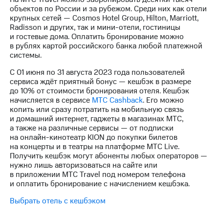
на связь
объектов по России и за рубежом. Среди них как отели
крупных сетей — Cosmos Hotel Group, Hilton, Marriott,
Роуминг
Тарифы
Radisson и других, так и мини-отели, гостиницы
RED,
и гостевые дома. Оплатить бронирование можно
Семейная
РИИЛ
в рублях картой российского банка любой платежной
группа
и МТС
системы.
Супер
Заказать
С 01 июня по 31 августа 2023 года пользователей
дешевле
SIM-
сервиса ждёт приятный бонус — кешбэк в размере
при
карту
до 10% от стоимости бронирования отеля. Кешбэк
оплате
начисляется в сервисе
МТС Cashback
. Его можно
с карты
Оформить
копить или сразу потратить на мобильную связь
МТС
eSIM
и домашний интернет, гаджеты в магазинах МТС,
Деньги
а также на различные сервисы — от подписки
SIM-
на онлайн-кинотеатр KION до покупки билетов
Выберите
карта
на концерты и в театры на платформе МТС Live.
и подключите
для
Получить кешбэк могут абоненты любых операторов —
ТВ
иностранцев
нужно лишь авторизоваться на сайте или
с выгодным
в приложении МТС Travel под номером телефона
тарифом
Оформить
и оплатить бронирование с начислением кешбэка.
чистый
Выбрать отель с кешбэком
Тарифы
номер