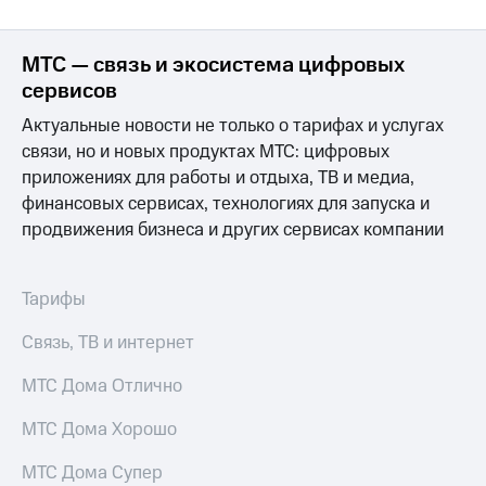
Интернет,
Выбрать
ТВ и телефон
красивый
для дома
номер
МТС — связь и экосистема цифровых
Заменить
сервисов
Услуги
SIM-
Актуальные новости не только о тарифах и услугах
карту
Личный
связи, но и новых продуктах МТС: цифровых
кабинет
Перейти
приложениях для работы и отдыха, ТВ и медиа,
интернета
на
финансовых сервисах, технологиях для запуска и
и
eSIM
ТВ
продвижения бизнеса и других сервисах компании
Личный
Для дома
кабинет
Выберите
спутникового
и подключите
Тарифы
ТВ
ТВ
Скачать
с выгодным
Связь, ТВ и интернет
приложение
тарифом
Мой
МТС Дома Отлично
МТС
Акции
Тарифы
МТС Дома Хорошо
Интернет,
ТВ и телефон
МТС Дома Супер
Видеонаблюдение
для дома