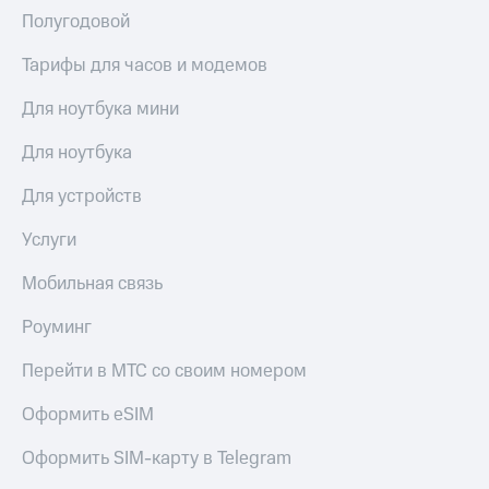
Premium
доступ
Полугодовой
к геолокации
Подписка
Тарифы для часов и модемов
Сертификаты
на гигабайты
безопасности
интернета,
Для ноутбука мини
фильмы,
Всё
музыка
Для ноутбука
и многое
под
другое
рукой
Для устройств
в Мой МТС
Семейная
Услуги
группа
Посмотрите,
что
Мобильная связь
Скидка
полезного
на тарифы,
есть
общие
Роуминг
в нашем
подписки
приложении
и услуги,
Перейти в МТС со своим номером
доступ
КИОН
к геолокации
Оформить eSIM
КИОН
Кино,
Оформить SIM-карту в Telegram
Музыка
музыка,
книги