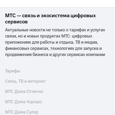
Premium
доступ
к геолокации
Подписка
МТС — связь и экосистема цифровых
Сертификаты
на гигабайты
сервисов
безопасности
интернета,
фильмы,
Актуальные новости не только о тарифах и услугах
Всё
музыка
связи, но и новых продуктах МТС: цифровых
и многое
под
приложениях для работы и отдыха, ТВ и медиа,
другое
рукой
финансовых сервисах, технологиях для запуска и
в Мой МТС
Семейная
продвижения бизнеса и других сервисах компании
группа
Посмотрите,
что
Скидка
полезного
Тарифы
на тарифы,
есть
общие
в нашем
Связь, ТВ и интернет
подписки
приложении
и услуги,
доступ
МТС Дома Отлично
КИОН
к геолокации
МТС Дома Хорошо
КИОН
Кино,
Музыка
музыка,
МТС Дома Супер
книги