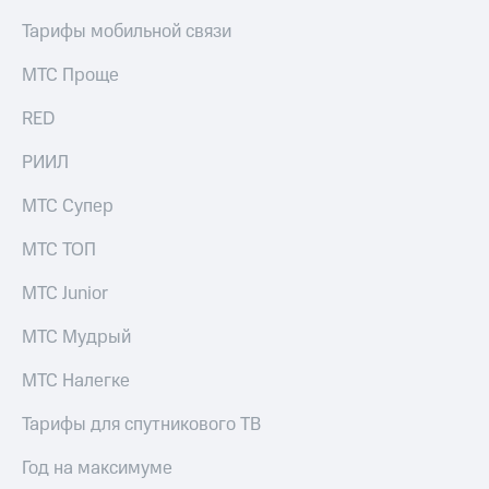
КИОН
и не
Тарифы мобильной связи
Строки
только
МТС Проще
Live
Безопасность
Гудок
RED
Финансы
Мой
РИИЛ
Детям
МТС
и родителям
МТС Супер
Все
Здоровье
приложения
и фитнес
МТС ТОП
Инвестиции
Приложения
МТС Junior
от МТС
Получайте
МТС Мудрый
доход
Акции
онлайн
МТС Налегке
Приложения
Страхование
КИОН
Тарифы для спутникового ТВ
Покупка
КИОН
полисов
Год на максимуме
Музыка
онлайн