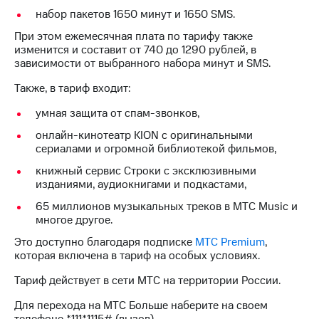
Интернет,
Выбрать
набор пакетов 1650 минут и 1650 SMS.
ТВ и телефон
красивый
для дома
номер
При этом ежемесячная плата по тарифу также
изменится и составит от 740 до 1290 рублей, в
Заменить
зависимости от выбранного набора минут и SMS.
Услуги
SIM-
карту
Также, в тариф входит:
Личный
кабинет
Перейти
умная защита от спам-звонков,
интернета
на
и
онлайн-кинотеатр KION с оригинальными
eSIM
ТВ
сериалами и огромной библиотекой фильмов,
Личный
Для дома
книжный сервис Строки с эксклюзивными
кабинет
Выберите
изданиями, аудиокнигами и подкастами,
спутникового
и подключите
ТВ
ТВ
65 миллионов музыкальных треков в МТС Music и
Скачать
с выгодным
многое другое.
приложение
тарифом
Это доступно благодаря подписке
МТС Premium
,
Мой
которая включена в тариф на особых условиях.
МТС
Акции
Тарифы
Тариф действует в сети МТС на территории России.
Интернет,
ТВ и телефон
Для перехода на МТС Больше наберите на своем
Видеонаблюдение
для дома