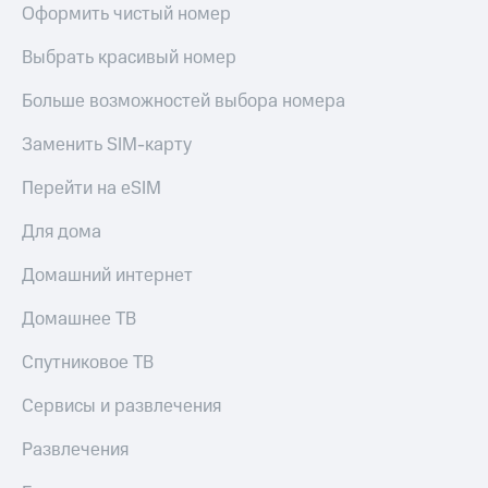
Оформить чистый номер
онлайн
Тарифы
RED,
Скидка 30%
Выбрать красивый номер
РИИЛ
на связь
и МТС Супер
Больше возможностей выбора номера
дешевле
С картой
при оплате
МТС
Заменить SIM-карту
с карты
Деньги
МТС Деньги
Перейти на eSIM
МТС
Обзоры
Накопления
Для дома
товаров
Откладывайте
Скидки
Домашний интернет
деньги
до 40%
и получайте
Домашнее ТВ
доход 15%
на смартфоны
Платежи
Спутниковое ТВ
при
и
покупке
переводы
Сервисы и развлечения
со связью
МТС
Пополнить
Развлечения
номер
МТС