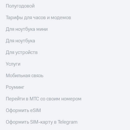
Полугодовой
КИОН
Скидка 30%
Строки
на связь
Тарифы для часов и модемов
Live
С картой
Для ноутбука мини
МТС
Гудок
Деньги
Для ноутбука
Мой
МТС
МТС
Для устройств
Накопления
Все
Услуги
Откладывайте
приложения
деньги
Финансы
и получайте
Мобильная связь
Инвестиции
доход 15%
Роуминг
Получайте
Акции
доход
Условия
Перейти в МТС со своим номером
онлайн
пополнения
Оформить eSIM
Страхование
Скидка
30%
Оформить SIM-карту в Telegram
Покупка
на связь
полисов