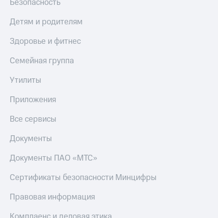
Безопасность
Настройки
Детям и родителям
автоплатежа
Здоровье и фитнес
Пополнить
номер
Семейная группа
другого
оператора
Утилиты
Оплата
интернета
Приложения
и
ТВ
Все сервисы
Переводы
Документы
с
телефона
Документы ПАО «МТС»
на карту
Сертификаты безопасности Минцифры
МТС Pay
Правовая информация
Оплата
по QR-
Комплаенс и деловая этика