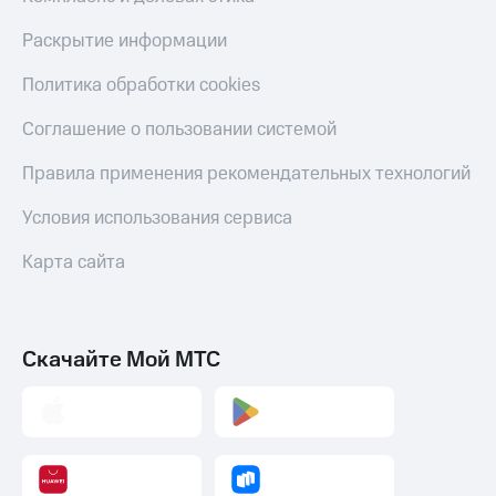
коду
за границей
Раскрытие информации
тернет-магазин
Политика обработки cookies
Смартфоны
Соглашение о пользовании системой
Наушники
и
колонки
Правила применения рекомендательных технологий
Умные
Условия использования сервиса
часы
и
Карта сайта
трекеры
Умный
дом
Скачайте Мой МТС
Планшеты
Акции
и
скидки