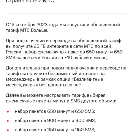
стране в сети МТС.
на связь
Роуминг
Тарифы
RED,
С 19 сентября 2023 года мы запустили обновленный
Семейная
РИИЛ
тариф МТС Больше.
группа
и МТС
Супер
При подключении и переходе на обновленный тариф
Заказать
дешевле
вы получите 25 ГБ интернета в сети МТС по всей
SIM-
при
России, набор ежемесячных пакетов 650 минут и 650
карту
оплате
SMS на все сети России за 740 рублей в месяц.
с карты
Оформить
МТС
Дополнительно при новом подключении и переходе на
eSIM
Деньги
тариф вы получите безлимитный интернет на
мессенджеры в рамках опции «Безлимитные
SIM-
Выберите
мессенджеры» без доплаты за неё.
карта
и подключите
для
ТВ
Далее вы можете настраивать тариф, выбирая
иностранцев
с выгодным
ежемесячные пакеты минут и SMS другого объема:
тарифом
набор пакетов 650 минут и 650 SMS;
Оформить
чистый
набор пакетов 900 минут и 900 SMS;
Тарифы
номер
набор пакетов 1150 минут и 1150 SMS;