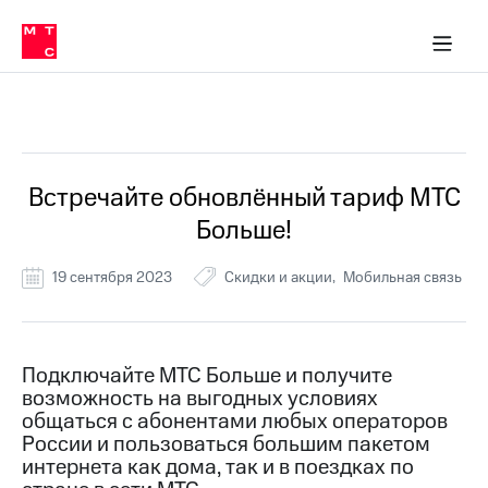
Перенести
ка 30% на связь
обильная связь
Сервисы и подписки
Интернет-магазин
Для дома
Скидка 30% на связь
Личные кабинеты
Финансы
Приложения
номер
ичные кабинеты
в МТС
Мобильная
связь
Все Новости
Тарифы
Интернет
и
ТВ
Услуги
Встречайте обновлённый тариф МТС
Спутниковое
Больше!
ТВ
Роуминг
МТС
19 сентября 2023
Скидки и акции
Мобильная связь
Деньги
Личный
кабинет
Мобильная связь
Скачать
Перенести
Подключайте МТС Больше и получите
приложение
номер
возможность на выгодных условиях
Мой
в МТС
МТС
общаться с абонентами любых операторов
Акции
России и пользоваться большим пакетом
Тарифы
интернета как дома, так и в поездках по
Скидка 30%
Услуги