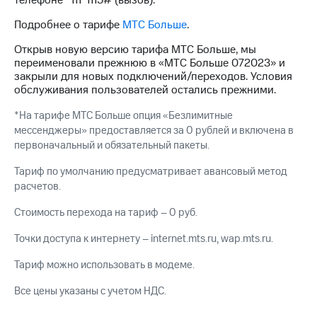
телефоне *111*1115# (вызов).
для дома
Подробнее о тарифе
МТС Больше
.
Услуги
149 ₽/
мес
Открыв новую версию тарифа МТС Больше, мы
Акции
переименовали прежнюю в «МТС Больше 072023» и
МТС
закрыли для новых подключений/переходов. Условия
Домашний
Premium
обслуживания пользователей остались прежними.
интернет
*На тарифе МТС Больше опция «Безлимитные
Подписка
Домашнее
на гигабайты
мессенджеры» предоставляется за 0 рублей и включена в
ТВ
интернета,
первоначальный и обязательный пакеты.
фильмы,
Спутниковое
музыка
Тариф по умолчанию предусматривает авансовый метод
ТВ
и многое
расчетов.
другое
Перейти
Стоимость перехода на тариф – 0 руб.
в МТС
Семейная
со своим
группа
Точки доступа к интернету – internet.mts.ru, wap.mts.ru.
номером
Скидка
Тариф можно использовать в модеме.
Поддержка
на тарифы,
общие
Все цены указаны с учетом НДС.
висы и подписки
подписки
МТС
и услуги,