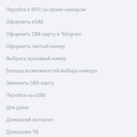
КИОН
Перейти в МТС со своим номером
Скидка 30%
Строки
на связь
Оформить eSIM
Live
С картой
МТС
Оформить SIM-карту в Telegram
Гудок
Деньги
Оформить чистый номер
Мой
МТС
МТС
Накопления
Выбрать красивый номер
Все
Откладывайте
Больше возможностей выбора номера
приложения
деньги
Финансы
и получайте
Заменить SIM-карту
Инвестиции
доход 15%
Перейти на eSIM
Получайте
Акции
доход
Условия
онлайн
пополнения
Для дома
Страхование
Скидка
Домашний интернет
30%
Покупка
на связь
Домашнее ТВ
полисов