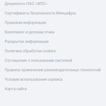
Документы ПАО «МТС»
Настройки
автоплатежа
Сертификаты безопасности Минцифры
Пополнить
Правовая информация
номер
другого
Комплаенс и деловая этика
оператора
Раскрытие информации
Оплата
интернета
Политика обработки cookies
и
ТВ
Соглашение о пользовании системой
Переводы
Правила применения рекомендательных технологий
с
телефона
Условия использования сервиса
на карту
МТС Pay
Карта сайта
Оплата
по QR-