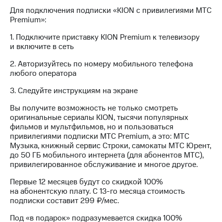
Интернет,
Выбрать
Для подключения подписки «KION с привилегиями МТС
ТВ и телефон
красивый
Premium»:
для дома
номер
1. Подключите приставку KION Premium к телевизору
Заменить
и включите в сеть
Услуги
SIM-
карту
2. Авторизуйтесь по номеру мобильного телефона
Личный
любого оператора
кабинет
Перейти
интернета
на
3. Следуйте инструкциям на экране
и
eSIM
ТВ
Вы получите возможность не только смотреть
Личный
Для дома
оригинальные сериалы KION, тысячи популярных
кабинет
Выберите
фильмов и мультфильмов, но и пользоваться
спутникового
и подключите
привилегиями подписки МТС Premium, а это: МТС
ТВ
ТВ
Музыка, книжный сервис Строки, самокаты МТС Юрент,
Скачать
с выгодным
до 50 ГБ мобильного интернета (для абонентов МТС),
приложение
тарифом
привилегированное обслуживание и многое другое.
Мой
МТС
Первые 12 месяцев будут со скидкой 100%
Акции
Тарифы
на абонентскую плату. С 13-го месяца стоимость
Интернет,
подписки составит 299 ₽/мес.
ТВ и телефон
Видеонаблюдение
для дома
Под «в подарок» подразумевается скидка 100%