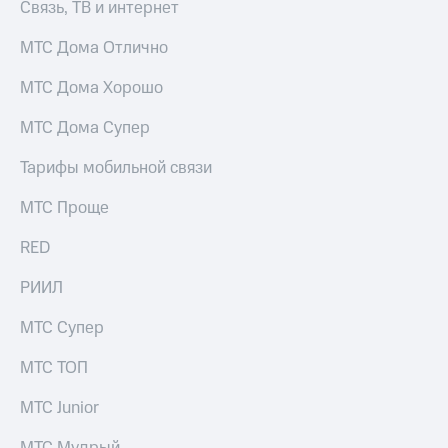
Связь, ТВ и интернет
Premium
доступ
к геолокации
МТС Дома Отлично
Подписка
Сертификаты
на гигабайты
МТС Дома Хорошо
безопасности
интернета,
фильмы,
МТС Дома Супер
Всё
музыка
и многое
под
Тарифы мобильной связи
другое
рукой
в Мой МТС
Семейная
МТС Проще
группа
Посмотрите,
RED
что
Скидка
полезного
на тарифы,
РИИЛ
есть
общие
в нашем
подписки
МТС Супер
приложении
и услуги,
доступ
КИОН
МТС ТОП
к геолокации
КИОН
МТС Junior
Кино,
Музыка
музыка,
книги