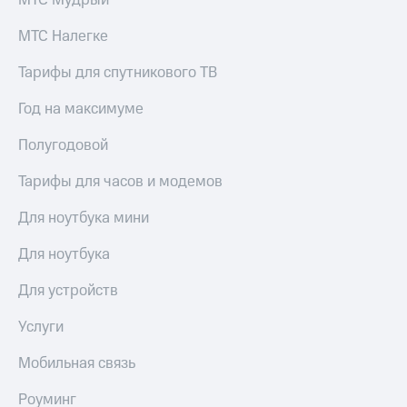
МТС Мудрый
КИОН
и не
Строки
только
МТС Налегке
Live
Безопасность
Тарифы для спутникового ТВ
Гудок
Финансы
Год на максимуме
Мой
Детям
Полугодовой
МТС
и родителям
Тарифы для часов и модемов
Все
Здоровье
приложения
и фитнес
Для ноутбука мини
Инвестиции
Приложения
Для ноутбука
от МТС
Получайте
доход
Для устройств
Акции
онлайн
Услуги
Приложения
Страхование
КИОН
Мобильная связь
Покупка
КИОН
полисов
Музыка
Роуминг
онлайн