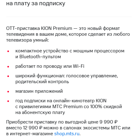
на плату за подписку
на связь
Роуминг
Тарифы
RED,
Семейная
OTT-приставка KION Premium — это новый формат
РИИЛ
группа
телевидения в вашем доме, которое сделает из любого
и МТС
телевизора умный:
Супер
Заказать
дешевле
компактное устройство с мощным процессором
SIM-
при
и Bluetooth-пультом
карту
оплате
с карты
работает по проводу или Wi-Fi
Оформить
МТС
eSIM
Деньги
широкий функционал: голосовое управление,
родительский контроль
SIM-
Выберите
магазин приложений
карта
и подключите
для
ТВ
год подписки на онлайн-кинотеатр KION
иностранцев
с выгодным
с привилегиями МТС Premium со 100% скидкой
тарифом
на абонентскую плату
Оформить
чистый
Приобрести приставку по выгодной цене 9 990 ₽
Тарифы
номер
вместо 12 990 ₽ можно в салонах экосистемы МТС или
в интернет-магазине
shop.mts.ru
.