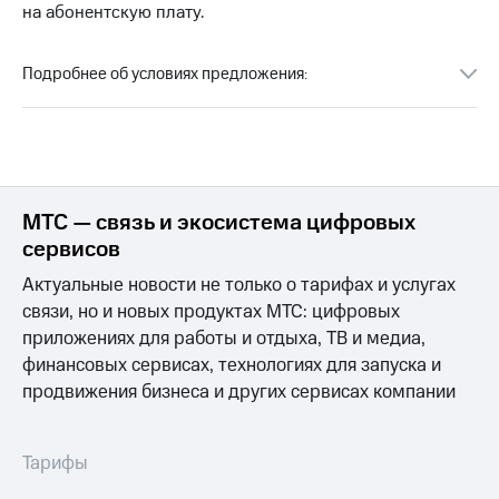
для дома
на абонентскую плату.
Услуги
149 ₽/
Подробнее об условиях предложения:
мес
Акции
МТС
Домашний
Premium
интернет
Подписка
Домашнее
на гигабайты
ТВ
МТС — связь и экосистема цифровых
интернета,
сервисов
фильмы,
Спутниковое
музыка
ТВ
Актуальные новости не только о тарифах и услугах
и многое
другое
связи, но и новых продуктах МТС: цифровых
Перейти
приложениях для работы и отдыха, ТВ и медиа,
в МТС
Семейная
финансовых сервисах, технологиях для запуска и
со своим
группа
номером
продвижения бизнеса и других сервисах компании
Скидка
Поддержка
на тарифы,
общие
Тарифы
висы и подписки
подписки
МТС
и услуги,