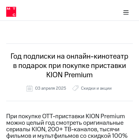
Перенести
ка 30% на связь
обильная связь
Сервисы и подписки
Интернет-магазин
Для дома
Скидка 30% на связь
Личные кабинеты
Финансы
Приложения
номер
ичные кабинеты
в МТС
Мобильная
связь
Все Новости
Тарифы
Интернет
и
ТВ
Услуги
Год подписки на онлайн-кинотеатр
Спутниковое
в подарок при покупке приставки
ТВ
Роуминг
KION Premium
МТС
Деньги
03 апреля 2025
Скидки и акции
Личный
кабинет
Мобильная связь
Скачать
Перенести
приложение
номер
Мой
в МТС
При покупке ОТТ-приставки KION Premium
МТС
можно целый год смотреть оригинальные
Акции
Тарифы
сериалы KION, 200+ ТВ-каналов, тысячи
фильмов и мультфильмов со скидкой 100%
Скидка 30%
Услуги