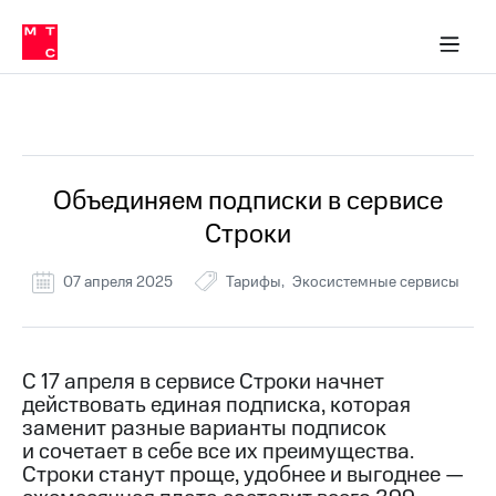
Перенести
ка 30% на связь
обильная связь
Сервисы и подписки
Интернет-магазин
Для дома
Скидка 30% на связь
Личные кабинеты
Финансы
Приложения
номер
ичные кабинеты
в МТС
Мобильная
связь
Все Новости
Тарифы
Интернет
и
ТВ
Услуги
Объединяем подписки в сервисе
Спутниковое
Строки
ТВ
Роуминг
МТС
07 апреля 2025
Тарифы
Экосистемные сервисы
Деньги
Личный
кабинет
Мобильная связь
Скачать
Перенести
С 17 апреля в сервисе Строки начнет
приложение
номер
действовать единая подписка, которая
Мой
в МТС
МТС
заменит разные варианты подписок
Акции
и сочетает в себе все их преимущества.
Тарифы
Строки станут проще, удобнее и выгоднее —
Скидка 30%
Услуги