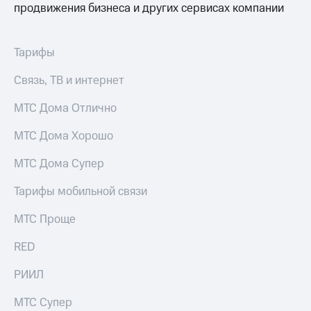
для дома
продвижения бизнеса и других сервисах компании
Услуги
149 ₽/
мес
Тарифы
Акции
МТС
Связь, ТВ и интернет
Домашний
Premium
интернет
МТС Дома Отлично
Подписка
Домашнее
на гигабайты
МТС Дома Хорошо
ТВ
интернета,
фильмы,
Спутниковое
МТС Дома Супер
музыка
ТВ
и многое
Тарифы мобильной связи
другое
Перейти
в МТС
Семейная
МТС Проще
со своим
группа
номером
RED
Скидка
Поддержка
на тарифы,
РИИЛ
общие
висы и подписки
подписки
МТС Супер
МТС
и услуги,