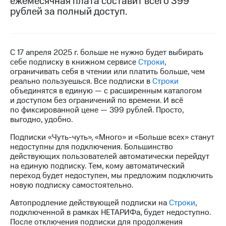
ежемесячная плата составит всего 399
на связь
рублей за полный доступ.
Роуминг
Тарифы
RED,
Семейная
РИИЛ
С 17 апреля 2025 г. больше не нужно будет выбирать
группа
и МТС
себе подписку в книжном сервисе
Строки
,
Супер
ограничивать себя в чтении или платить больше, чем
Заказать
дешевле
реально пользуешься. Все подписки в
Строки
SIM-
при
объединятся в единую — с расширенным каталогом
карту
оплате
и доступом без ограничений по времени. И всё
с карты
по фиксированной цене — 399 рублей. Просто,
Оформить
МТС
выгодно, удобно.
eSIM
Деньги
Подписки «Чуть-чуть», «Много» и «Больше всех» станут
SIM-
Выберите
недоступны для подключения. Большинство
карта
и подключите
действующих пользователей автоматически перейдут
для
ТВ
на единую подписку. Тем, кому автоматический
иностранцев
с выгодным
переход будет недоступен, мы предложим подключить
тарифом
новую подписку самостоятельно.
Оформить
чистый
Автопродление действующей подписки на
Строки
,
Тарифы
номер
подключенной в рамках НЕТАРИФа, будет недоступно.
После отключения подписки для продолжения