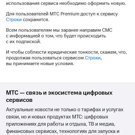
Интернет,
Выбрать
использования сервиса необходимо оформить новую.
ТВ и телефон
красивый
для дома
номер
Для пользователей МТС Premium доступ к сервису
Строки
сохранится.
Заменить
Услуги
SIM-
Всем пользователям мы заранее направим СМС
карту
с информацией о том, что будет происходить
Личный
с их подпиской.
кабинет
Перейти
интернета
И чтобы соблюсти юридические тонкости, скажем, что,
на
и
продолжая пользоваться сервисом
Строки
,
eSIM
ТВ
вы принимаете новые условия.
Личный
Для дома
кабинет
Выберите
спутникового
и подключите
ТВ
ТВ
Скачать
МТС — связь и экосистема цифровых
с выгодным
приложение
тарифом
сервисов
Мой
МТС
Актуальные новости не только о тарифах и услугах
Акции
Тарифы
связи, но и новых продуктах МТС: цифровых
Интернет,
приложениях для работы и отдыха, ТВ и медиа,
ТВ и телефон
финансовых сервисах, технологиях для запуска и
Видеонаблюдение
для дома