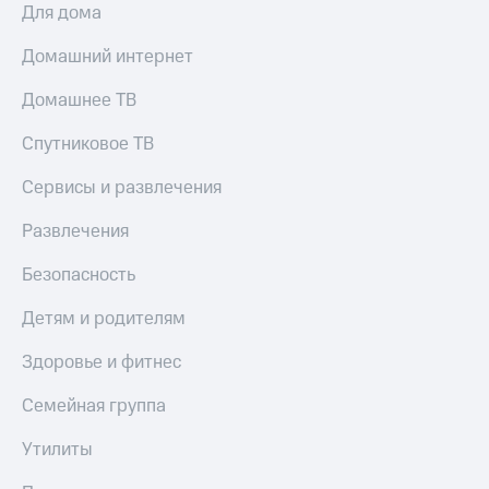
Для дома
КИОН
Скидка 30%
Строки
Домашний интернет
на связь
Live
С картой
Домашнее ТВ
МТС
Гудок
Деньги
Спутниковое ТВ
Мой
МТС
Сервисы и развлечения
МТС
Накопления
Развлечения
Все
Откладывайте
приложения
деньги
Безопасность
Финансы
и получайте
Инвестиции
доход 15%
Детям и родителям
Получайте
Акции
Здоровье и фитнес
доход
Условия
онлайн
пополнения
Семейная группа
Страхование
Скидка
30%
Утилиты
Покупка
на связь
полисов