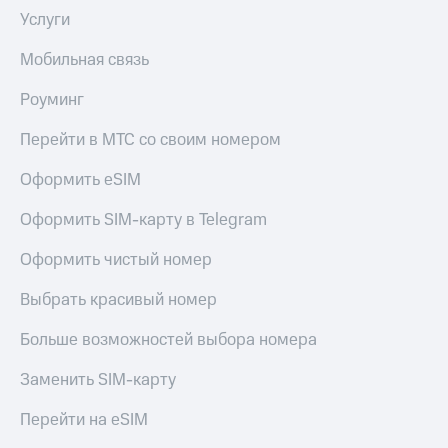
КИОН
и не
Услуги
Строки
только
Мобильная связь
Live
Безопасность
Роуминг
Гудок
Финансы
Перейти в МТС со своим номером
Мой
Детям
МТС
и родителям
Оформить eSIM
Все
Здоровье
Оформить SIM-карту в Telegram
приложения
и фитнес
Оформить чистый номер
Инвестиции
Приложения
от МТС
Получайте
Выбрать красивый номер
доход
Акции
онлайн
Больше возможностей выбора номера
Приложения
Страхование
Заменить SIM-карту
КИОН
Покупка
КИОН
Перейти на eSIM
полисов
Музыка
онлайн