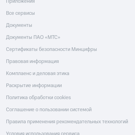
Приложения
онлайн
Тарифы
RED,
Все сервисы
Скидка 30%
РИИЛ
на связь
и МТС Супер
Документы
дешевле
С картой
при оплате
Документы ПАО «МТС»
МТС
с карты
Деньги
МТС Деньги
Сертификаты безопасности Минцифры
МТС
Обзоры
Накопления
Правовая информация
товаров
Откладывайте
Комплаенс и деловая этика
Скидки
деньги
до 40%
и получайте
Раскрытие информации
доход 15%
на смартфоны
Политика обработки cookies
Платежи
при
и
покупке
Соглашение о пользовании системой
переводы
со связью
МТС
Правила применения рекомендательных технологий
Пополнить
номер
МТС
Условия использования сервиса