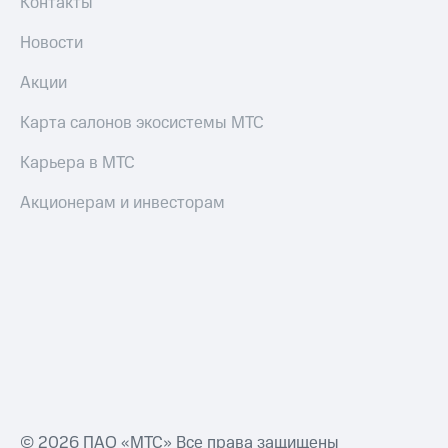
коду
Контакты
за границей
Новости
тернет-магазин
Смартфоны
Акции
Наушники
Карта салонов экосистемы МТС
и
колонки
Карьера в МТС
Умные
Акционерам и инвесторам
часы
и
трекеры
Умный
дом
Планшеты
Акции
и
скидки
© 2026 ПАО «МТС» Все права защищены