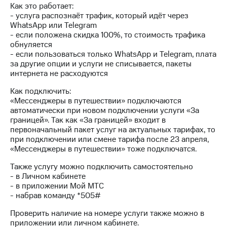
Интернет,
Выбрать
Как это работает:
ТВ и телефон
красивый
- услуга распознаёт трафик, который идёт через
для дома
номер
WhatsApp или Telegram
- если положена скидка 100%, то стоимость трафика
Заменить
обнуляется
Услуги
SIM-
- если пользоваться только WhatsApp и Telegram, плата
карту
за другие опции и услуги не списывается, пакеты
Личный
интернета не расходуются
кабинет
Перейти
интернета
на
Как подключить:
и
eSIM
«Мессенджеры в путешествии» подключаются
ТВ
автоматически при новом подключении услуги «За
Личный
Для дома
границей». Так как «За границей» входит в
кабинет
Выберите
первоначальный пакет услуг на актуальных тарифах, то
спутникового
и подключите
при подключении или смене тарифа после 23 апреля,
ТВ
ТВ
«Мессенджеры в путешествии» тоже подключатся.
Скачать
с выгодным
приложение
тарифом
Также услугу можно подключить самостоятельно
Мой
- в Личном кабинете
МТС
- в приложении Мой МТС
Акции
Тарифы
- набрав команду *505#
Интернет,
ТВ и телефон
Проверить наличие на номере услуги также можно в
Видеонаблюдение
для дома
приложении или личном кабинете.