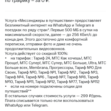
по трафику – за 0 ₽.
на связь
Роуминг
Тарифы
RED,
Услуга «Мессенджеры в путешествии» предоставляет
Семейная
РИИЛ
безлимитный интернет на WhatsApp и Telegram в
группа
и МТС
поездках по ряду стран*. Первые 500 МБ в сутки на
Супер
максимальной скорости, далее — до 256 Кбит/с до
Заказать
дешевле
конца дня. Этого достаточно для комфортной
SIM-
при
переписки, отправки фото и даже не очень
карту
оплате
продолжительных видеозвонков.
с карты
Услуга действует со скидкой 100%:
Оформить
МТС
• на тарифах : Тариф 24, МТС Как хочешь!, МТС
eSIM
Деньги
Проще!, МТС Супер!, МТС Супер, МТС Больше, Ultra, МТС
Больше всех, Membrana, Прогрессоры, Тариф №0 Для
SIM-
Выберите
Своих, Тариф №0, Тариф №1, Тариф №2 , Тариф №3,
карта
и подключите
Тариф №4, Тариф №6 , Тариф №7, Тариф №8, Тариф
для
ТВ
№10, Тариф №11, Тариф №12, Тариф №77, Тариф №112
иностранцев
с выгодным
• если на номере подключены опции для
тарифом
путешествий**
Оформить
В остальных случаях стоимость услуги — 299 ₽/день.
чистый
Плата списывается только если воспользоваться
Тарифы
номер
WhatsApp или Telegram.