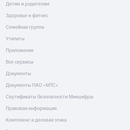
Детям и родителям
Настройки
автоплатежа
Здоровье и фитнес
Пополнить
Семейная группа
номер
другого
Утилиты
оператора
Приложения
Оплата
интернета
Все сервисы
и
ТВ
Документы
Переводы
Документы ПАО «МТС»
с
телефона
Сертификаты безопасности Минцифры
на карту
Правовая информация
МТС Pay
Оплата
Комплаенс и деловая этика
по QR-