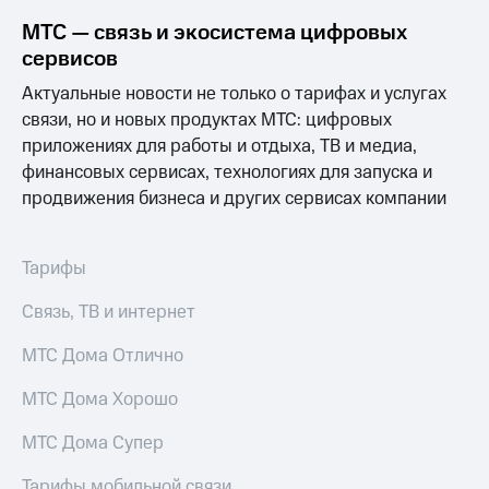
Premium
доступ
МТС — связь и экосистема цифровых
к геолокации
сервисов
Подписка
Сертификаты
на гигабайты
Актуальные новости не только о тарифах и услугах
безопасности
интернета,
связи, но и новых продуктах МТС: цифровых
фильмы,
Всё
музыка
приложениях для работы и отдыха, ТВ и медиа,
и многое
под
финансовых сервисах, технологиях для запуска и
другое
рукой
продвижения бизнеса и других сервисах компании
в Мой МТС
Семейная
группа
Посмотрите,
Тарифы
что
Скидка
полезного
на тарифы,
Связь, ТВ и интернет
есть
общие
в нашем
подписки
МТС Дома Отлично
приложении
и услуги,
доступ
МТС Дома Хорошо
КИОН
к геолокации
КИОН
МТС Дома Супер
Кино,
Музыка
музыка,
Тарифы мобильной связи
книги