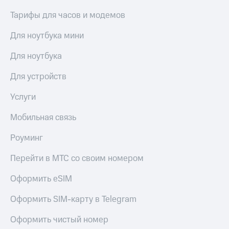
КИОН
Тарифы для часов и модемов
Скидка 30%
Строки
на связь
Для ноутбука мини
Live
С картой
Для ноутбука
МТС
Гудок
Деньги
Для устройств
Мой
МТС
МТС
Накопления
Услуги
Все
Откладывайте
Мобильная связь
приложения
деньги
Финансы
и получайте
Роуминг
Инвестиции
доход 15%
Перейти в МТС со своим номером
Получайте
Акции
доход
Условия
Оформить eSIM
онлайн
пополнения
Страхование
Скидка
Оформить SIM-карту в Telegram
30%
Покупка
Оформить чистый номер
на связь
полисов