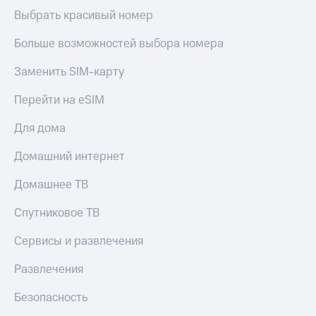
онлайн
Выбрать красивый номер
Тарифы
RED,
Скидка 30%
Больше возможностей выбора номера
РИИЛ
на связь
и МТС Супер
дешевле
Заменить SIM-карту
С картой
при оплате
МТС
с карты
Перейти на eSIM
Деньги
МТС Деньги
МТС
Для дома
Обзоры
Накопления
товаров
Домашний интернет
Откладывайте
Скидки
деньги
Домашнее ТВ
до 40%
и получайте
доход 15%
на смартфоны
Спутниковое ТВ
Платежи
при
Сервисы и развлечения
и
покупке
переводы
со связью
Развлечения
МТС
Пополнить
Безопасность
номер
МТС