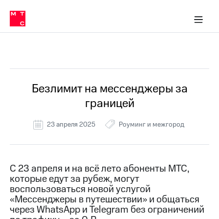
Перенести
ка 30% на связь
обильная связь
Сервисы и подписки
Интернет-магазин
Для дома
Скидка 30% на связь
Личные кабинеты
Финансы
Приложения
номер
ичные кабинеты
в МТС
Мобильная
связь
Все Новости
Тарифы
Интернет
и
ТВ
Услуги
Безлимит на мессенджеры за
Спутниковое
границей
ТВ
Роуминг
МТС
23 апреля 2025
Роуминг и межгород
Деньги
Личный
кабинет
Мобильная связь
Скачать
Перенести
С 23 апреля и на всё лето абоненты МТС,
приложение
номер
которые едут за рубеж, могут
Мой
в МТС
МТС
воспользоваться новой услугой
Акции
«Мессенджеры в путешествии» и общаться
Тарифы
через WhatsApp и Telegram без ограничений
Скидка 30%
Услуги