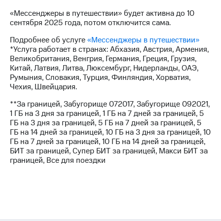
для дома
«Мессенджеры в путешествии» будет активна до 10
Услуги
сентября 2025 года, потом отключится сама.
149 ₽/
мес
Подробнее об услуге
«Мессенджеры в путешествии»
Акции
*Услуга работает в странах: Абхазия, Австрия, Армения,
МТС
Великобритания, Венгрия, Германия, Греция, Грузия,
Домашний
Premium
Китай, Латвия, Литва, Люксембург, Нидерланды, ОАЭ,
интернет
Румыния, Словакия, Турция, Финляндия, Хорватия,
Подписка
Чехия, Швейцария.
Домашнее
на гигабайты
ТВ
интернета,
**За границей, Забугорище 072017, Забугорище 092021,
фильмы,
1 ГБ на 3 дня за границей, 1 ГБ на 7 дней за границей, 5
Спутниковое
музыка
ГБ на 3 дня за границей, 5 ГБ на 7 дней за границей, 5
ТВ
и многое
ГБ на 14 дней за границей, 10 ГБ на 3 дня за границей, 10
другое
ГБ на 7 дней за границей, 10 ГБ на 14 дней за границей,
Перейти
БИТ за границей, Супер БИТ за границей, Макси БИТ за
в МТС
Семейная
границей, Все для поездки
со своим
группа
номером
Скидка
Поддержка
на тарифы,
общие
висы и подписки
подписки
МТС
и услуги,