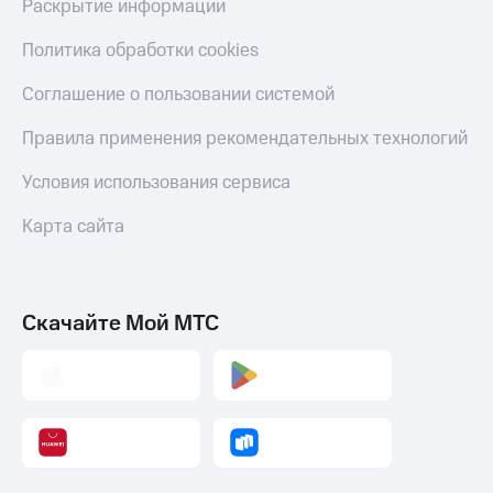
коду
Раскрытие информации
за границей
Политика обработки cookies
тернет-магазин
Смартфоны
Соглашение о пользовании системой
Наушники
Правила применения рекомендательных технологий
и
колонки
Условия использования сервиса
Умные
Карта сайта
часы
и
трекеры
Умный
Скачайте Мой МТС
дом
Планшеты
Акции
и
скидки