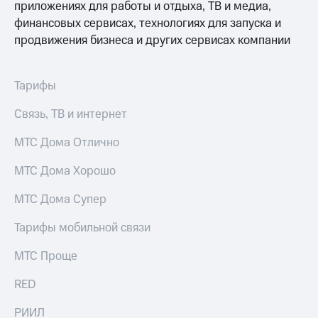
Интернет,
Выбрать
приложениях для работы и отдыха, ТВ и медиа,
ТВ и телефон
красивый
финансовых сервисах, технологиях для запуска и
для дома
номер
продвижения бизнеса и других сервисах компании
Заменить
Услуги
SIM-
карту
Тарифы
Личный
кабинет
Перейти
Связь, ТВ и интернет
интернета
на
и
eSIM
МТС Дома Отлично
ТВ
Личный
Для дома
МТС Дома Хорошо
кабинет
Выберите
спутникового
и подключите
МТС Дома Супер
ТВ
ТВ
Скачать
с выгодным
Тарифы мобильной связи
приложение
тарифом
Мой
МТС Проще
МТС
Акции
Тарифы
RED
Интернет,
ТВ и телефон
Видеонаблюдение
для дома
РИИЛ