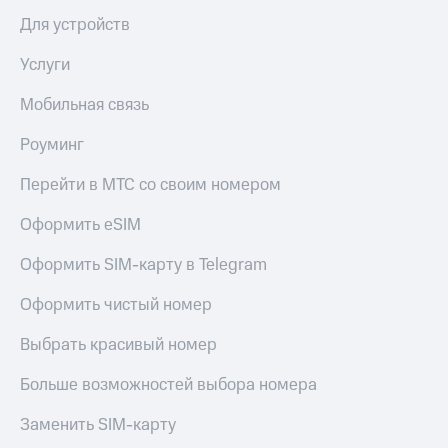
Premium
доступ
Для устройств
к геолокации
Подписка
Услуги
Сертификаты
на гигабайты
безопасности
интернета,
Мобильная связь
фильмы,
Всё
музыка
Роуминг
и многое
под
другое
рукой
Перейти в МТС со своим номером
в Мой МТС
Семейная
группа
Оформить eSIM
Посмотрите,
что
Скидка
Оформить SIM-карту в Telegram
полезного
на тарифы,
есть
общие
Оформить чистый номер
в нашем
подписки
приложении
и услуги,
Выбрать красивый номер
доступ
КИОН
к геолокации
Больше возможностей выбора номера
КИОН
Кино,
Музыка
Заменить SIM-карту
музыка,
книги