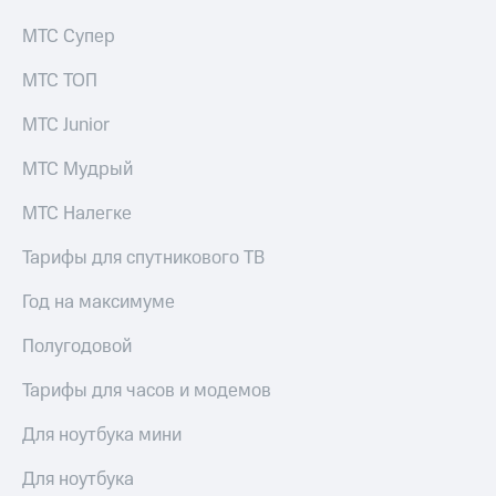
для дома
МТС Супер
Услуги
149 ₽/
мес
МТС ТОП
Акции
МТС
МТС Junior
Домашний
Premium
интернет
МТС Мудрый
Подписка
Домашнее
на гигабайты
МТС Налегке
ТВ
интернета,
фильмы,
Тарифы для спутникового ТВ
Спутниковое
музыка
ТВ
и многое
Год на максимуме
другое
Перейти
в МТС
Полугодовой
Семейная
со своим
группа
номером
Тарифы для часов и модемов
Скидка
Поддержка
на тарифы,
Для ноутбука мини
общие
висы и подписки
подписки
Для ноутбука
МТС
и услуги,