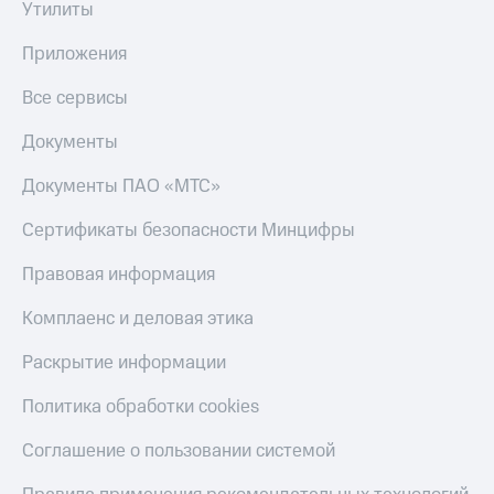
Утилиты
КИОН
Скидка 30%
Строки
Приложения
на связь
Live
Все сервисы
С картой
МТС
Гудок
Документы
Деньги
Мой
МТС
Документы ПАО «МТС»
МТС
Накопления
Сертификаты безопасности Минцифры
Все
Откладывайте
приложения
деньги
Правовая информация
Финансы
и получайте
Инвестиции
доход 15%
Комплаенс и деловая этика
Получайте
Акции
Раскрытие информации
доход
Условия
онлайн
пополнения
Политика обработки cookies
Страхование
Скидка
Соглашение о пользовании системой
30%
Покупка
на связь
полисов