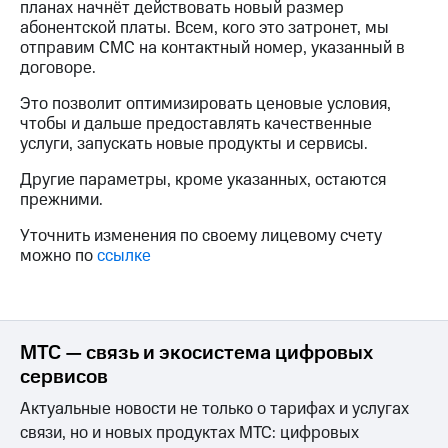
планах начнёт действовать новый размер
на связь
абонентской платы. Всем, кого это затронет, мы
отправим СМС на контактный номер, указанный в
Роуминг
Тарифы
договоре.
RED,
Семейная
РИИЛ
Это позволит оптимизировать ценовые условия,
группа
и МТС
чтобы и дальше предоставлять качественные
Супер
услуги, запускать новые продукты и сервисы.
Заказать
дешевле
SIM-
при
Другие параметры, кроме указанных, остаются
карту
оплате
прежними.
с карты
Оформить
МТС
Уточнить изменения по своему лицевому счету
eSIM
Деньги
можно по
ссылке
SIM-
Выберите
карта
и подключите
для
ТВ
иностранцев
с выгодным
МТС — связь и экосистема цифровых
тарифом
сервисов
Оформить
чистый
Актуальные новости не только о тарифах и услугах
Тарифы
номер
связи, но и новых продуктах МТС: цифровых