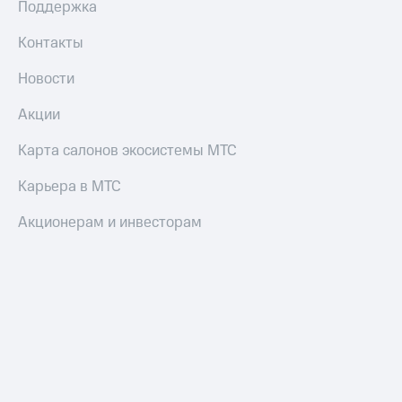
Поддержка
Настройки
Контакты
автоплатежа
Новости
Пополнить
номер
другого
Акции
оператора
Карта салонов экосистемы МТС
Оплата
интернета
Карьера в МТС
и
ТВ
Акционерам и инвесторам
Переводы
с
телефона
на карту
МТС Pay
Оплата
по QR-