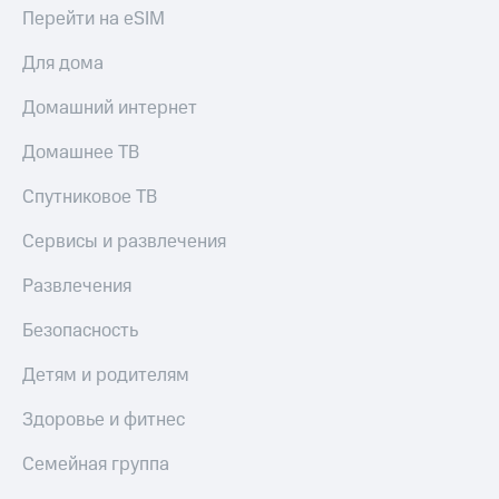
КИОН
Перейти на eSIM
и не
Строки
только
Для дома
Live
Безопасность
Домашний интернет
Гудок
Финансы
Домашнее ТВ
Мой
Детям
МТС
и родителям
Спутниковое ТВ
Все
Здоровье
Сервисы и развлечения
приложения
и фитнес
Развлечения
Инвестиции
Приложения
от МТС
Безопасность
Получайте
доход
Акции
онлайн
Детям и родителям
Приложения
Страхование
Здоровье и фитнес
КИОН
Покупка
Семейная группа
КИОН
полисов
Музыка
онлайн