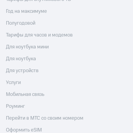
Сертификаты
Подписка
безопасности
Год на максимуме
на гигабайты
интернета,
Всё
Полугодовой
фильмы,
под
музыка
рукой
и многое
Тарифы для часов и модемов
в Мой МТС
другое
Семейная
Для ноутбука мини
Посмотрите,
группа
что
Для ноутбука
полезного
Скидка
есть
на тарифы,
Для устройств
в нашем
общие
приложении
подписки
Услуги
и услуги,
КИОН
доступ
Мобильная связь
к геолокации
КИОН
Кино,
Роуминг
Музыка
музыка,
книги
КИОН
Перейти в МТС со своим номером
и не
Строки
только
Оформить eSIM