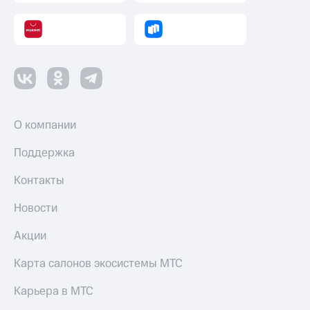
оператора
Оплата
интернета
и
ТВ
Переводы
с
О компании
телефона
на карту
Поддержка
МТС Pay
Контакты
Оплата
Новости
по QR-
коду
Акции
за границей
Карта салонов экосистемы МТС
тернет-магазин
Смартфоны
Карьера в МТС
Наушники