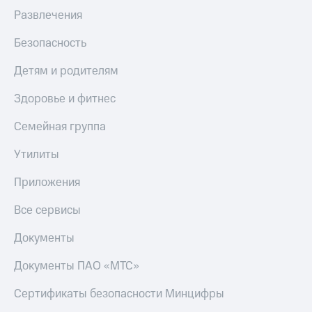
МТС
Live
Развлечения
Деньги
МТС
Гудок
Безопасность
Накопления
Мой
Детям и родителям
Откладывайте
МТС
деньги
Здоровье и фитнес
и получайте
Все
доход 15%
приложения
Семейная группа
Акции
Финансы
Условия
Инвестиции
Утилиты
пополнения
Получайте
Скидка
Приложения
доход
30%
онлайн
Все сервисы
на связь
Страхование
Документы
Покупка
Тарифы
полисов
RED,
Документы ПАО «МТС»
онлайн
РИИЛ
Скидка 30%
и МТС Супер
на связь
дешевле
Сертификаты безопасности Минцифры
при оплате