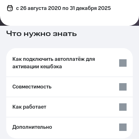
на связь
c 26 августа 2020
по 31 декабря 2025
Роуминг
Тарифы
RED,
Семейная
РИИЛ
Что нужно знать
группа
и МТС
Супер
Заказать
дешевле
SIM-
при
карту
оплате
Как подключить автоплатёж для
с карты
активации кешбэка
Оформить
МТС
eSIM
Деньги
Совместимость
SIM-
Выберите
карта
и подключите
для
ТВ
иностранцев
с выгодным
Как работает
тарифом
Оформить
чистый
Тарифы
Дополнительно
номер
Интернет,