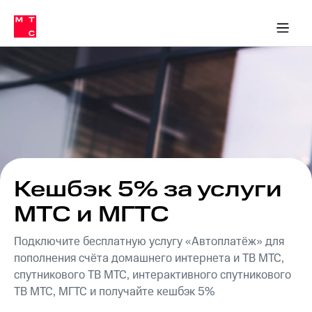
Перенести
ка 30% на связь
обильная связь
Сервисы и подписки
Интернет-магазин
Для дома
Скидка 30% на связь
Личные кабинеты
Финансы
Приложения
номер
ичные кабинеты
в МТС
Мобильная
связь
Тарифы
Интернет
и
ТВ
Услуги
Спутниковое
ТВ
Роуминг
МТС
Кешбэк 5% за услуги
Деньги
Личный
МТС и МГТС
кабинет
Мобильная связь
Скачать
Перенести
Подключите бесплатную услугу «Автоплатёж» для
приложение
номер
Мой
в МТС
пополнения счёта домашнего интернета и ТВ МТС,
МТС
спутникового ТВ МТС, интерактивного спутникового
Акции
Тарифы
ТВ МТС, МГТС и получайте кешбэк 5%
Скидка 30%
Услуги