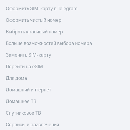
Live
Безопасность
Оформить SIM-карту в Telegram
Гудок
Финансы
Оформить чистый номер
Мой
Детям
МТС
и родителям
Выбрать красивый номер
Все
Здоровье
Больше возможностей выбора номера
приложения
и фитнес
Заменить SIM-карту
Инвестиции
Приложения
от МТС
Перейти на eSIM
Получайте
доход
Акции
Для дома
онлайн
Страхование
Приложения
Домашний интернет
КИОН
Покупка
полисов
Домашнее ТВ
КИОН
онлайн
Музыка
Скидка 30%
Спутниковое ТВ
на связь
КИОН
Сервисы и развлечения
Строки
С картой