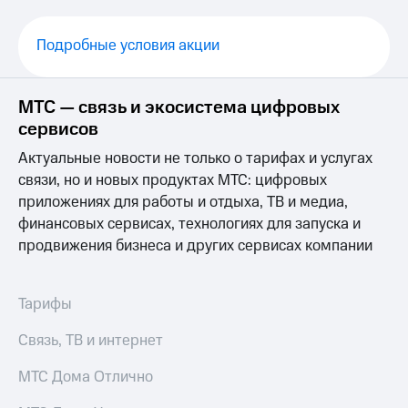
Выбрать
ТВ и телефон
красивый
для дома
номер
Подробные условия акции
Услуги
Заменить
SIM-
Личный
МТС — связь и экосистема цифровых
карту
кабинет
интернета
сервисов
Перейти
и
Актуальные новости не только о тарифах и услугах
на
ТВ
eSIM
Личный
связи, но и новых продуктах МТС: цифровых
кабинет
приложениях для работы и отдыха, ТВ и медиа,
Для дома
спутникового
финансовых сервисах, технологиях для запуска и
Выберите
ТВ
продвижения бизнеса и других сервисах компании
и подключите
Скачать
ТВ
приложение
с выгодным
Мой
тарифом
МТС
Тарифы
Акции
Тарифы
Связь, ТВ и интернет
Интернет,
ТВ и телефон
Видеонаблюдение
МТС Дома Отлично
для дома
для дома