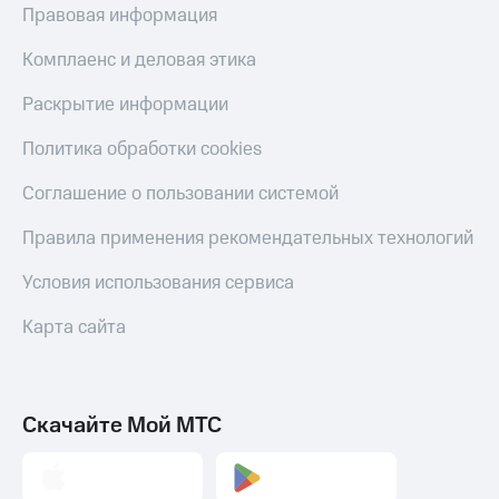
С картой
с карты
Правовая информация
МТС
МТС Деньги
Деньги
Комплаенс и деловая этика
МТС
Обзоры
Накопления
товаров
Раскрытие информации
Откладывайте
Скидки
Политика обработки cookies
деньги
до 40%
и получайте
на смартфоны
Соглашение о пользовании системой
доход 15%
Платежи
при
Правила применения рекомендательных технологий
и
покупке
переводы
со связью
Условия использования сервиса
МТС
Пополнить
Карта сайта
номер
МТС
Настройки
автоплатежа
Скачайте Мой МТС
Пополнить
номер
другого