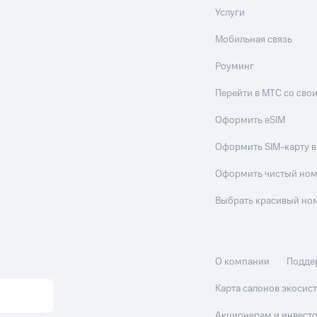
Услуги
Мобильная связь
Роуминг
Перейти в МТС со св
Оформить eSIM
Оформить SIM-карту в
Оформить чистый но
Выбрать красивый но
О компании
Подде
Карта салонов экоси
Акционерам и инвест