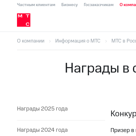
Частным клиентам
Бизнесу
Госзаказчикам
О комп
О компании
Стратегия
Карьера в М
Инвесторам и акционерам
Комплаенс и деловая этика
Устойчивое развитие
Медиа-центр
О МТС
На главную
О компании
Стратегия
Карьера в М
Пресс-релизы
МТС о технологиях
До
О компании
Информация о МТС
МТС в Рос
Корпоративное управление
Корпора
ПАО "МТС"
Собрания акционеров
Лич
Описание
Программа приобретения
Награды в 
Еврооблигации-2023
Уведомление о
Награды 2025 года
Конкур
Награды 2024 года
Призер в