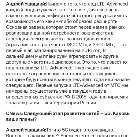
Андрей Ушацкий:
Начнем с того, что под LTE-Advanced
каждый подразумевает что-то свое. Для нас очень
важно в условиях дефицита частотного ресурса иметь
возможность его каким-либо образом расширять.
Основная задача, которая стоит перед нами в рамках
реализации данной потребности, заключается в
агрегации спектров частот разных диапазонов.
Агрегация спектров частот 1800 МГц и 2600 МГц – это
первый шаг, запланированный на 2014 год. В
дальнейшем мы планируем агрегировать и другие
доступные частотные диапазоны. Это то, что известно
под названием LTE-Advanced. Пока существуют
некоторые ограничения со стороны поставщиков,
которые будут сняты в конце текущего года или начале
следующего. Первые запуски LTE-Advanced от МТС мы
намерены осуществить уже в текущем году в
определенных субъектах РФ. В 2015 году планируемая
зона покрытия – вся территория России.
CNews: Следующий этап развитие сетей – 5G. Каковы
ваши планы?
Андрей Ушацкий:
То, что 5G будет, это очевидно.
Вопрос – в каком виде? Убежден, что сегодня никто не