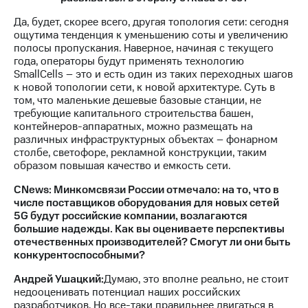
Да, будет, скорее всего, другая топология сети: сегодня
ощутима тенденция к уменьшению соты и увеличению
полосы пропускания. Наверное, начиная с текущего
года, операторы будут применять технологию
SmallCells – это и есть один из таких переходных шагов
к новой топологии сети, к новой архитектуре. Суть в
том, что маленькие дешевые базовые станции, не
требующие капитального строительства башен,
контейнеров-аппаратных, можно размещать на
различных инфраструктурных объектах – фонарном
столбе, светофоре, рекламной конструкции, таким
образом повышая качество и емкость сети.
CNews: Минкомсвязи России отмечало: на то, что в
числе поставщиков оборудования для новых сетей
5G будут российские компании, возлагаются
большие надежды. Как вы оцениваете перспективы
отечественных производителей? Смогут ли они быть
конкурентоспособными?
Андрей Ушацкий:
Думаю, это вполне реально, не стоит
недооценивать потенциал наших российских
разработчиков. Но все-таки правильнее двигаться в