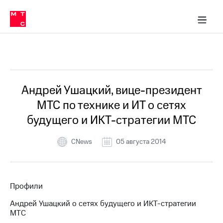
О
сторам и акционерам
Комплаенс и деловая этика
Устойчивое развитие
Медиа-центр
О МТС
О МТС
На главную
компании
О
компании
Стратегия
Стратегия
Все Новости
Карьера
в МТС
Карьера
в МТС
Пресс-
Андрей Ушацкий, вице-президент
релизы
История
МТС по технике и ИТ о сетях
компании
МТС
будущего и ИКТ-стратегии МТС
о технологиях
Руководство
региона
CNews
05 августа 2014
Правовая
информация
Контакты
Профили
Медиа-центр
Андрей Ушацкий о сетях будущего и ИКТ-стратегии
Пресс-
МТС
релизы