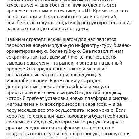
выкупа
качества услуг для абонента, нужно сделать этот
акций
процесс сквозным и в технике, и в ИТ. Кроме того, это
Дивиденды
позволит нам избежать избыточных инвестиций,
Рынок
неизбежных в случае, когда инфраструктуры сетей и ИТ
облигаций
развиваются отдельно друг от друга.
Описание
Важным стратегическим шагом для нас является
Еврооблигации-2023
переход на новую модульную инфраструктуру, бизнес-
Уведомление
ориентированную, более гибкую. Она позволит нам
о
сократить так называемый time-to-market, время
погашении
вывода новых услуг на рынок, и затраты на данный
именных
процесс. Это предполагает также и меньшие
облигаций
операционные затраты при последующем
Другое
масштабировании. В компании утвержден
долгосрочный трехлетний roadmap, и мы уже
Регистратор
приступили к его реализации. Это долгий процесс,
Реквизиты
который требует установки новых платформ и систем,
Контакты
миграции на них всех процессов и сервисов, – и за
пару месяцев все это осуществить невозможно. Если
йчивое развитие
коротко, то основная идея такова: мы будем собирать
и деловая этика
системы из модулей, которые интегрируются друг с
На главную
другом, соединяются как фрагменты пазла, а не
создавать гигантскую и неповоротливую, сложную для