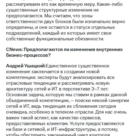
Раскрытие
рассматриваем его как временную меру. Какие-либо
информации
существенные структурные изменения не
Информация
предполагаются. Мы считаем, что зоны
акционерам
ответственности двух блоков были изначально верно
Документы
определены, и они остаются в статусе отдельных
ПАО
подразделений, каждый из которых имеет свои
"МТС"
собственные функциональные обязанности.
Собрания
акционеров
CNews: Предполагаются ли изменения внутренних
Личный
бизнес-процессов?
кабинет
акционера
Андрей Ушацкий:
Единственное существенное
Акционерный
изменение заключается в создании новой
капитал
компетенции: эксперты будут анализировать все
Контроль
отраслевые тенденции и рассматривать новую
и
архитектуру сетей и ИТ в перспективе 3–7 лет.
аудит
Основная задача, которую мы ставим в рамках данной
Рынок
объединенной компетенции, – поиски некоей синергии
акций
сетей и ИТ, ведь тенденция их сближения сегодня
очевидна, особенно в телеком-отрасли. Для нас очень
Описание
важен такой аспект, как качество сервисов,
Программа
предоставляемых клиентам. Услуги предоставляются
приобретения
на базе и сетевой, и ИТ-инфраструктуры, а потому,
Порядок
чтобы обеспечить законченный цикл контроля