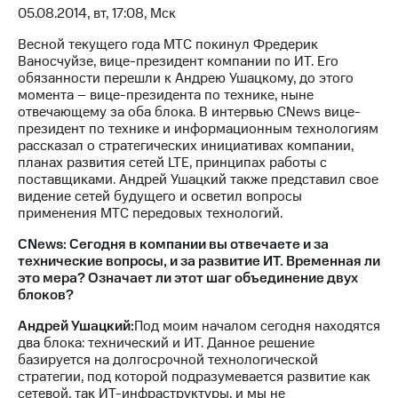
05.08.2014, вт, 17:08, Мск
МТС
Весной текущего года МТС покинул Фредерик
о технологиях
Ваносчуйзе, вице-президент компании по ИТ. Его
обязанности перешли к Андрею Ушацкому, до этого
Достижения
момента – вице-президента по технике, ныне
отвечающему за оба блока. В интервью CNews вице-
Интервью
президент по технике и информационным технологиям
рассказал о стратегических инициативах компании,
Финансовая
планах развития сетей LTE, принципах работы с
отчетность
поставщиками. Андрей Ушацкий также представил свое
видение сетей будущего и осветил вопросы
Контакты
применения МТС передовых технологий.
Новости
CNews: Сегодня в компании вы отвечаете и за
в
технические вопросы, и за развитие ИТ. Временная ли
регионе
это мера? Означает ли этот шаг объединение двух
блоков?
м и акционерам
Корпоративное
Андрей Ушацкий:
Под моим началом сегодня находятся
управление
два блока: технический и ИТ. Данное решение
базируется на долгосрочной технологической
Корпоративный
стратегии, под которой подразумевается развитие как
секретарь
сетевой, так ИТ-инфраструктуры, и мы не