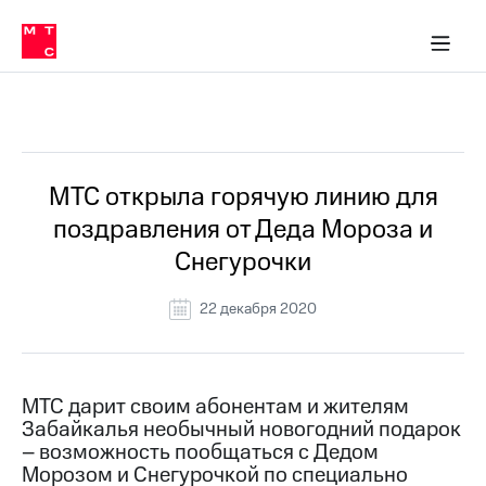
О
сторам и акционерам
Комплаенс и деловая этика
Устойчивое развитие
Медиа-центр
О МТС
О МТС
На главную
компании
О
компании
Стратегия
Стратегия
Все Новости
Карьера
в МТС
Карьера
в МТС
Пресс-
МТС открыла горячую линию для
релизы
История
поздравления от Деда Мороза и
компании
МТС
Снегурочки
о технологиях
Руководство
региона
22 декабря 2020
Правовая
информация
Контакты
МТС дарит своим абонентам и жителям
Забайкалья необычный новогодний подарок
Медиа-центр
– возможность пообщаться с Дедом
Пресс-
Морозом и Снегурочкой по специально
релизы