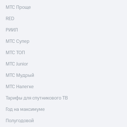
МТС Проще
RED
РИИЛ
МТС Супер
МТС ТОП
МТС Junior
МТС Мудрый
МТС Налегке
Тарифы для спутникового ТВ
Год на максимуме
Полугодовой