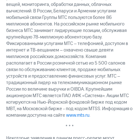
выкупа
вещей, мониторинга, обработки данных, облачных
акций
вычислений. В России, Беларуси и Армении услугами
Дивиденды
мобильной связи Группы МТС пользуются более 86
Рынок
миллионов абонентов. На российском рынке мобильного
облигаций
бизнеса МТС занимает лидирующие позиции, обслуживая
крупнейшую 78-миллионую абонентскую базу.
Описание
Фиксированными услугами МТС – телефонией, доступом в
Еврооблигации-2023
интернет и ТВ-вещанием – охвачено свыше девяти
Уведомление
о
миллионов российских домохозяйств. Компания
погашении
располагает в России розничной сетью из 5 500 салонов
именных
связи по обслуживанию клиентов, продаже мобильных
облигаций
устройств и предоставлению финансовых услуг. МТС –
Другое
традиционный лидер на телекоммуникационном рынке
России по величине выручки и OIBDA. Крупнейшим
Регистратор
акционером МТС является ПАО АФК «Система». Акции МТС
Реквизиты
котируются на Нью-Йоркской фондовой бирже под кодом
Контакты
MBT, на Московской бирже - под кодом MTSS. Информация о
йчивое развитие
компании доступна на сайте
www.mts.ru
.
и деловая этика
На главную
* * *
Некоторые заявления в данном пресс-релизе могут