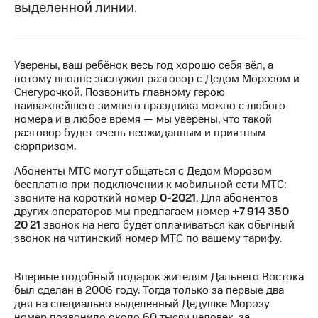
выделенной линии.
МТС
о технологиях
Достижения
Уверены, ваш ребёнок весь год хорошо себя вёл, а
потому вполне заслужил разговор с Дедом Морозом и
Интервью
Снегурочкой. Позвонить главному герою
наиважнейшего зимнего праздника можно с любого
Финансовая
номера и в любое время — мы уверены, что такой
отчетность
разговор будет очень неожиданным и приятным
сюрпризом.
Контакты
Абоненты МТС могут общаться с Дедом Морозом
бесплатно при подключении к мобильной сети МТС:
Новости
звоните на короткий номер
0-2021
. Для абонентов
в
других операторов мы предлагаем номер
+7 914 350
регионе
20 21
звонок на него будет оплачиваться как обычный
звонок на читинский номер МТС по вашему тарифу.
м и акционерам
Корпоративное
управление
Впервые подобный подарок жителям Дальнего Востока
был сделан в 2006 году. Тогда только за первые два
Корпоративный
дня на специально выделенный Дедушке Морозу
секретарь
номер позвонило около 60 тысяч человек, за