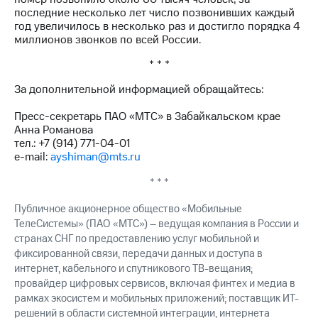
Раскрытие
последние несколько лет число позвонивших каждый
информации
год увеличилось в несколько раз и достигло порядка 4
Информация
миллионов звонков по всей России.
акционерам
Документы
* * *
ПАО
"МТС"
За дополнительной информацией обращайтесь:
Собрания
акционеров
Пресс-секретарь ПАО «МТС» в Забайкальском крае
Личный
Анна Романова
кабинет
тел.: +7 (914) 771-04-01
акционера
e-mail:
ayshiman@mts.ru
Акционерный
капитал
* * *
Контроль
и
Публичное акционерное общество «Мобильные
аудит
ТелеСистемы» (ПАО «МТС») – ведущая компания в России и
Рынок
странах СНГ по предоставлению услуг мобильной и
акций
фиксированной связи, передачи данных и доступа в
интернет, кабельного и спутникового ТВ-вещания;
Описание
провайдер цифровых сервисов, включая финтех и медиа в
Программа
рамках экосистем и мобильных приложений; поставщик ИТ-
приобретения
Порядок
решений в области системной интеграции, интернета