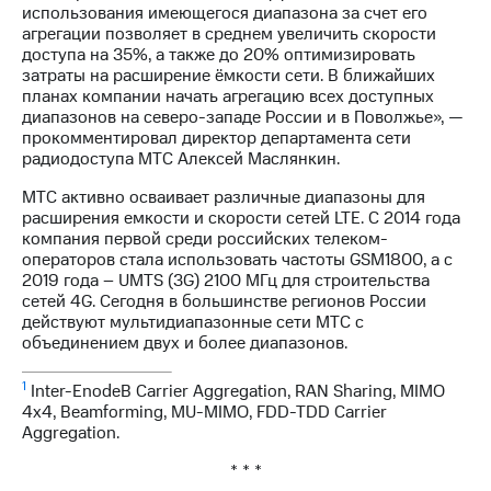
выкупа
использования имеющегося диапазона за счет его
акций
агрегации позволяет в среднем увеличить скорости
Дивиденды
доступа на 35%, а также до 20% оптимизировать
Рынок
затраты на расширение ёмкости сети. В ближайших
облигаций
планах компании начать агрегацию всех доступных
диапазонов на северо-западе России и в Поволжье», —
Описание
прокомментировал директор департамента сети
Еврооблигации-2023
радиодоступа МТС Алексей Маслянкин.
Уведомление
МТС активно осваивает различные диапазоны для
о
расширения емкости и скорости сетей LTE. С 2014 года
погашении
компания первой среди российских телеком-
именных
операторов стала использовать частоты GSM1800, а с
облигаций
2019 года – UMTS (3G) 2100 МГц для строительства
Другое
сетей 4G. Сегодня в большинстве регионов России
действуют мультидиапазонные сети МТС с
Регистратор
объединением двух и более диапазонов.
Реквизиты
Контакты
1
йчивое развитие
Inter-EnodeB Carrier Aggregation, RAN Sharing, MIMO
и деловая этика
4x4, Beamforming, MU-MIMO, FDD-TDD Carrier
Aggregation.
На главную
* * *