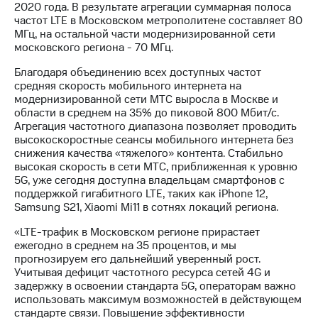
Раскрытие
2020 года. В результате агрегации суммарная полоса
информации
частот LTE в Московском метрополитене составляет 80
Информация
МГц, на остальной части модернизированной сети
акционерам
московского региона - 70 МГц.
Документы
ПАО
Благодаря объединению всех доступных частот
"МТС"
средняя скорость мобильного интернета на
Собрания
модернизированной сети МТС выросла в Москве и
акционеров
области в среднем на 35% до пиковой 800 Мбит/с.
Личный
Агрегация частотного диапазона позволяет проводить
кабинет
высокоскоростные сеансы мобильного интернета без
акционера
снижения качества «тяжелого» контента. Стабильно
Акционерный
высокая скорость в сети МТС, приближенная к уровню
капитал
5G, уже сегодня доступна владельцам смартфонов с
Контроль
поддержкой гигабитного LTE, таких как iPhone 12,
и
Samsung S21, Xiaomi Mi11 в сотнях локаций региона.
аудит
Рынок
«LTE-трафик в Московском регионе прирастает
акций
ежегодно в среднем на 35 процентов, и мы
прогнозируем его дальнейший уверенный рост.
Описание
Учитывая дефицит частотного ресурса сетей 4G и
Программа
задержку в освоении стандарта 5G, операторам важно
приобретения
использовать максимум возможностей в действующем
Порядок
стандарте связи. Повышение эффективности