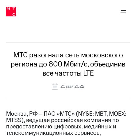
О
сторам и акционерам
Комплаенс и деловая этика
Устойчивое развитие
Медиа-центр
О МТС
О МТС
На главную
компании
О
компании
Стратегия
Стратегия
Все Новости
Карьера
в МТС
Карьера
в МТС
Пресс-
МТС разогнала сеть московского
релизы
История
региона до 800 Мбит/с, объединив
компании
МТС
все частоты LTE
о технологиях
Руководство
региона
25 мая 2022
Правовая
информация
Контакты
Москва, РФ – ПАО «МТС» (NYSE: MBT, MOEX:
MTSS), ведущая российская компания по
Медиа-центр
предоставлению цифровых, медийных и
Пресс-
телекоммуникационных сервисов,
релизы