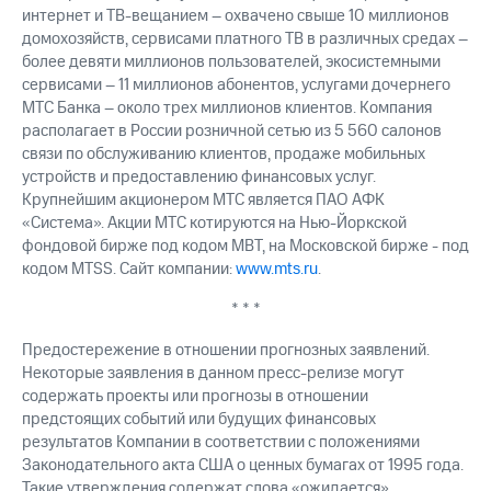
интернет и ТВ-вещанием – охвачено свыше 10 миллионов
домохозяйств, сервисами платного ТВ в различных средах –
более девяти миллионов пользователей, экосистемными
сервисами – 11 миллионов абонентов, услугами дочернего
МТС Банка – около трех миллионов клиентов. Компания
располагает в России розничной сетью из 5 560 салонов
связи по обслуживанию клиентов, продаже мобильных
устройств и предоставлению финансовых услуг.
Крупнейшим акционером МТС является ПАО АФК
«Система». Акции МТС котируются на Нью-Йоркской
фондовой бирже под кодом MBT, на Московской бирже - под
кодом MTSS. Сайт компании:
www.mts.ru
.
* * *
Предостережение в отношении прогнозных заявлений.
Некоторые заявления в данном пресс-релизе могут
содержать проекты или прогнозы в отношении
предстоящих событий или будущих финансовых
результатов Компании в соответствии с положениями
Законодательного акта США о ценных бумагах от 1995 года.
Такие утверждения содержат слова «ожидается»,