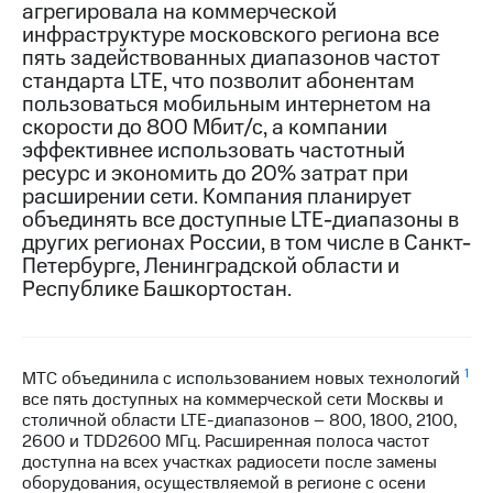
агрегировала на коммерческой
инфраструктуре московского региона все
МТС
пять задействованных диапазонов частот
о технологиях
стандарта LTE, что позволит абонентам
Достижения
пользоваться мобильным интернетом на
скорости до 800 Мбит/с, а компании
Интервью
эффективнее использовать частотный
ресурс и экономить до 20% затрат при
Финансовая
расширении сети. Компания планирует
отчетность
объединять все доступные LTE-диапазоны в
других регионах России, в том числе в Санкт-
Контакты
Петербурге, Ленинградской области и
Республике Башкортостан.
Новости
в
регионе
м и акционерам
1
МТС объединила с использованием новых технологий
Корпоративное
все пять доступных на коммерческой сети Москвы и
управление
столичной области LTE-диапазонов – 800, 1800, 2100,
2600 и TDD2600 МГц. Расширенная полоса частот
Корпоративный
доступна на всех участках радиосети после замены
секретарь
оборудования, осуществляемой в регионе с осени