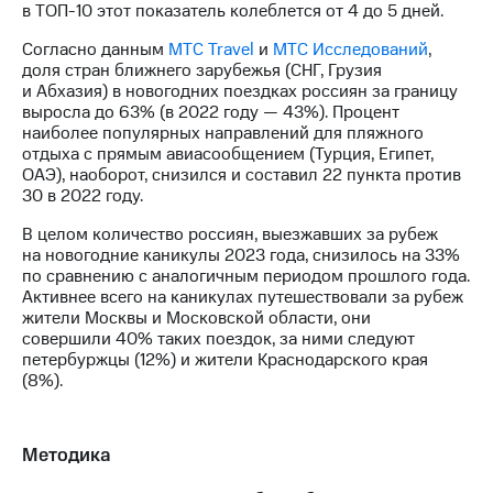
в ТОП-10 этот показатель колеблется от 4 до 5 дней.
выкупа
акций
Согласно данным
МТС Travel
и
МТС Исследований
,
Дивиденды
доля стран ближнего зарубежья (СНГ, Грузия
Рынок
и Абхазия) в новогодних поездках россиян за границу
облигаций
выросла до 63% (в 2022 году — 43%). Процент
наиболее популярных направлений для пляжного
Описание
отдыха с прямым авиасообщением (Турция, Египет,
Еврооблигации-2023
ОАЭ), наоборот, снизился и составил 22 пункта против
Уведомление
30 в 2022 году.
о
погашении
В целом количество россиян, выезжавших за рубеж
именных
на новогодние каникулы 2023 года, снизилось на 33%
облигаций
по сравнению с аналогичным периодом прошлого года.
Другое
Активнее всего на каникулах путешествовали за рубеж
жители Москвы и Московской области, они
Регистратор
совершили 40% таких поездок, за ними следуют
Реквизиты
петербуржцы (12%) и жители Краснодарского края
Контакты
(8%).
йчивое развитие
и деловая этика
На главную
Методика