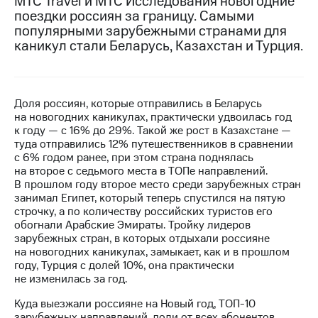
МТС Travel и МТС Исследования новогодние
поездки россиян за границу. Самыми
МТС
популярными зарубежными странами для
о технологиях
каникул стали Беларусь, Казахстан и Турция.
Достижения
Интервью
Доля россиян, которые отправились в Беларусь
на новогодних каникулах, практически удвоилась год
Финансовая
к году — с 16% до 29%. Такой же рост в Казахстане —
отчетность
туда отправились 12% путешественников в сравнении
с 6% годом ранее, при этом страна поднялась
Контакты
на второе с седьмого места в ТОПе направлений.
В прошлом году второе место среди зарубежных стран
Новости
занимал Египет, который теперь спустился на пятую
в
строчку, а по количеству российских туристов его
регионе
обогнали Арабские Эмираты. Тройку лидеров
зарубежных стран, в которых отдыхали россияне
м и акционерам
на новогодних каникулах, замыкает, как и в прошлом
Корпоративное
году, Турция с долей 10%, она практически
управление
не изменилась за год.
Корпоративный
Куда выезжали россияне на Новый год, ТОП-10
секретарь
зарубежных направлений, доли от всех абонентов,