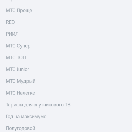
МТС Проще
RED
РИИЛ
МТС Супер
МТС ТОП
МТС Junior
МТС Мудрый
МТС Налегке
Тарифы для спутникового ТВ
Год на максимуме
Полугодовой