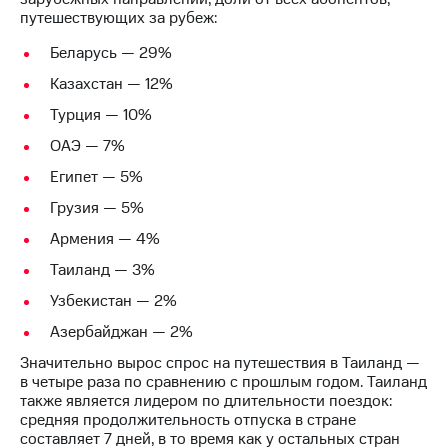
Раскрытие
путешествующих за рубеж:
информации
Информация
Беларусь — 29%
акционерам
Документы
Казахстан — 12%
ПАО
Турция — 10%
"МТС"
Собрания
ОАЭ — 7%
акционеров
Личный
Египет — 5%
кабинет
Грузия — 5%
акционера
Акционерный
Армения — 4%
капитал
Контроль
Таиланд — 3%
и
Узбекистан — 2%
аудит
Рынок
Азербайджан — 2%
акций
Значительно вырос спрос на путешествия в Таиланд —
в четыре раза по сравнению с прошлым годом. Таиланд
Описание
также является лидером по длительности поездок:
Программа
средняя продолжительность отпуска в стране
приобретения
составляет 7 дней, в то время как у остальных стран
Порядок