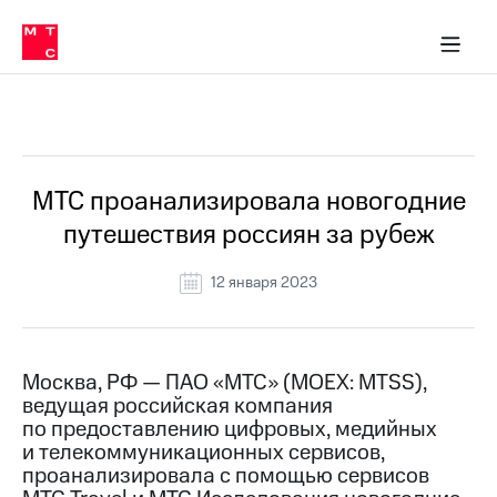
О
сторам и акционерам
Комплаенс и деловая этика
Устойчивое развитие
Медиа-центр
О МТС
О МТС
На главную
компании
О
компании
Стратегия
Стратегия
Все Новости
Карьера
в МТС
Карьера
в МТС
Пресс-
МТС проанализировала новогодние
релизы
История
путешествия россиян за рубеж
компании
МТС
о технологиях
Руководство
12 января 2023
региона
Правовая
информация
Москва, РФ — ПАО «МТС» (MOEX: MTSS),
ведущая российская компания
Контакты
по предоставлению цифровых, медийных
и телекоммуникационных сервисов,
Медиа-центр
Пресс-
проанализировала с помощью сервисов
релизы