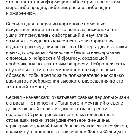
Раскрытие
это недостаток информации», «Все приятное в этом
информации
мире либо вредно, либо аморально, либо ведет
Информация
к ожирению».
акционерам
Сервисы для генерации картинок с помощью
Документы
искусственного интеллекта всего за несколько лет
ПАО
ушли от причудливых абстракций и научились
"МТС"
за минуты создавать качественные изображения
Собрания
и даже произведения искусства. Постеры для выставки
акционеров
к выходу сериала «Раневская» были сгенерированы
Личный
с помощью нейросети Midjourney, создающей
кабинет
изображения по текстовым запросам. Нейронная сеть
акционера
обучается с помощью миллионов тренировочных
Акционерный
образов, чтобы предложить пользователю несколько
капитал
вариантов изображения высокого разрешения по его
Контроль
текстовой команде.
и
аудит
Сериал «Раневская» охватывает разные периоды жизни
Рынок
актрисы — от юности в Таганроге и мечтаний о сцене
акций
до всесоюзной славы и одиночества в зрелом
возрасте. Сериал рассказывает о малоизвестных
Описание
страницах жизни этой удивительной женщины,
Программа
и раскрывает, какой была Раневская вне света софитов,
приобретения
и какой путь пришлось пройти юной Фанни Фельдман
Порядок