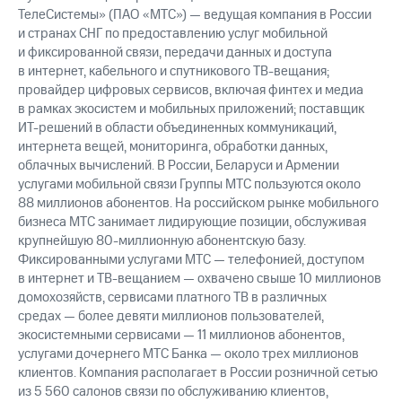
ТелеСистемы» (ПАО «МТС») — ведущая компания в России
и странах СНГ по предоставлению услуг мобильной
и фиксированной связи, передачи данных и доступа
в интернет, кабельного и спутникового ТВ-вещания;
провайдер цифровых сервисов, включая финтех и медиа
в рамках экосистем и мобильных приложений; поставщик
ИТ-решений в области объединенных коммуникаций,
интернета вещей, мониторинга, обработки данных,
облачных вычислений. В России, Беларуси и Армении
услугами мобильной связи Группы МТС пользуются около
88 миллионов абонентов. На российском рынке мобильного
бизнеса МТС занимает лидирующие позиции, обслуживая
крупнейшую 80-миллионную абонентскую базу.
Фиксированными услугами МТС — телефонией, доступом
в интернет и ТВ-вещанием — охвачено свыше 10 миллионов
домохозяйств, сервисами платного ТВ в различных
средах — более девяти миллионов пользователей,
экосистемными сервисами — 11 миллионов абонентов,
услугами дочернего МТС Банка — около трех миллионов
клиентов. Компания располагает в России розничной сетью
из 5 560 салонов связи по обслуживанию клиентов,