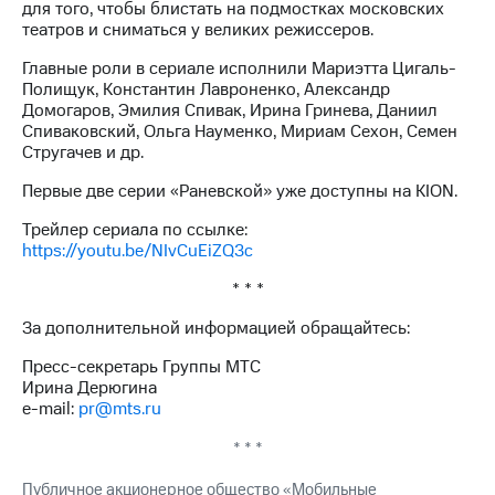
для того, чтобы блистать на подмостках московских
выкупа
театров и сниматься у великих режиссеров.
акций
Дивиденды
Главные роли в сериале исполнили Мариэтта Цигаль-
Рынок
Полищук, Константин Лавроненко, Александр
облигаций
Домогаров, Эмилия Спивак, Ирина Гринева, Даниил
Спиваковский, Ольга Науменко, Мириам Сехон, Семен
Описание
Стругачев и др.
Еврооблигации-2023
Уведомление
Первые две серии «Раневской» уже доступны на KION.
о
погашении
Трейлер сериала по ссылке:
именных
https://youtu.be/NIvCuEiZQ3c
облигаций
Другое
* * *
Регистратор
За дополнительной информацией обращайтесь:
Реквизиты
Пресс-секретарь Группы МТС
Контакты
Ирина Дерюгина
йчивое развитие
e-mail:
pr@mts.ru
и деловая этика
На главную
* * *
Публичное акционерное общество «Мобильные