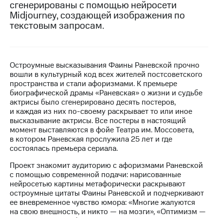
сгенерированы с помощью нейросети
Midjourney, создающей изображения по
МТС
текстовым запросам.
о технологиях
Достижения
Интервью
Остроумные высказывания Фаины Раневской прочно
вошли в культурный код всех жителей постсоветского
Финансовая
пространства и стали афоризмами. К премьере
отчетность
биографической драмы «Раневская» о жизни и судьбе
актрисы было сгенерировано десять постеров,
Контакты
и каждая из них по-своему раскрывает то или иное
высказывание актрисы. Все постеры в настоящий
Новости
момент выставляются в фойе Театра им. Моссовета,
в
в котором Раневская прослужила 25 лет и где
регионе
состоялась премьера сериала.
м и акционерам
Проект знакомит аудиторию с афоризмами Раневской
Корпоративное
с помощью современной подачи: нарисованные
управление
нейросетью картины метафорически раскрывают
остроумные цитаты Фаины Раневской и подчеркивают
Корпоративный
ее вневременное чувство юмора: «Многие жалуются
секретарь
на свою внешность, и никто — на мозги», «Оптимизм —