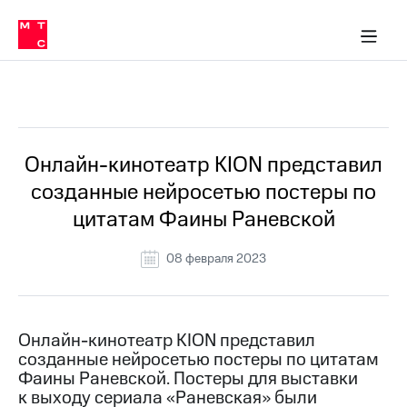
О
сторам и акционерам
Комплаенс и деловая этика
Устойчивое развитие
Медиа-центр
О МТС
О МТС
На главную
компании
О
компании
Стратегия
Стратегия
Все Новости
Карьера
в МТС
Карьера
в МТС
Пресс-
Онлайн-кинотеатр KION представил
релизы
История
созданные нейросетью постеры по
компании
МТС
цитатам Фаины Раневской
о технологиях
Руководство
региона
08 февраля 2023
Правовая
информация
Контакты
Онлайн-кинотеатр KION представил
созданные нейросетью постеры по цитатам
Медиа-центр
Фаины Раневской. Постеры для выставки
Пресс-
к выходу сериала «Раневская» были
релизы