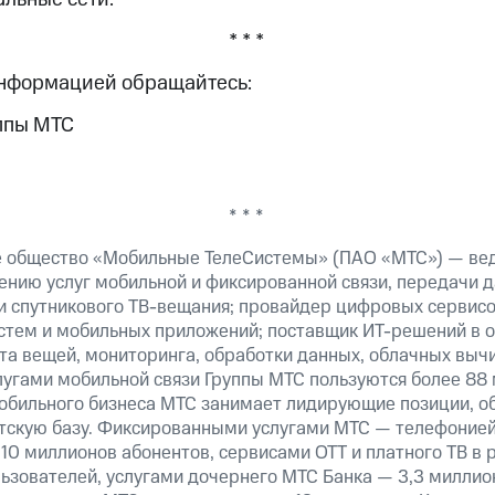
* * *
информацией обращайтесь:
ппы МТС
* * *
е общество «Мобильные ТелеСистемы» (ПАО «МТС») — ве
ению услуг мобильной и фиксированной связи, передачи д
 и спутникового ТВ-вещания; провайдер цифровых сервис
истем и мобильных приложений; поставщик ИТ-решений в 
а вещей, мониторинга, обработки данных, облачных вычи
лугами мобильной связи Группы МТС пользуются более 88 
обильного бизнеса МТС занимает лидирующие позиции, 
скую базу. Фиксированными услугами МТС — телефонией,
10 миллионов абонентов, сервисами OTT и платного ТВ в
ьзователей, услугами дочернего МТС Банка — 3,3 миллио