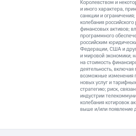
Королевством и некото
и иного характера, при
санкции и ограничения;
колебания российского 
финансовых активов; вл
программного обеспечен
российским юридически
Федерации, США и друг
и мировой экономики; 
на стоимость финансиро
деятельность, включая
возможные изменения п
новых услуг и тарифных
стратегию; риск, связ
индустрии телекоммуник
колебания котировок ак
выше и/или появление д