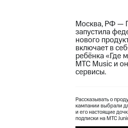
Москва, РФ — 
запустила фед
нового продукт
включает в се
ребёнка «Где 
МТС Music и о
сервисы.
Рассказывать о проду
кампании выбрали дл
и его настоящие доч
подписки на МТС Junio