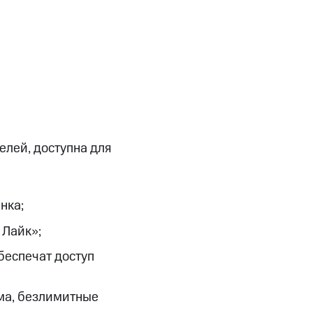
елей, доступна для
нка;
 Лайк»;
беспечат доступ
ама, безлимитные