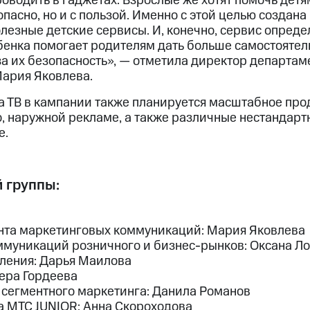
оводить в гаджетах. Взрослые же хотят помочь дет
пасно, но и с пользой. Именно с этой целью создана 
лезные детские сервисы. И, конечно, сервис опреде
енка помогает родителям дать больше самостоятель
за их безопасность», — отметила директор департа
ария Яковлева.
 ТВ в кампании также планируется масштабное пр
о, наружной рекламе, а также различные нестандар
е.
 группы:
нта маркетинговых коммуникаций: Мария Яковлева
ммуникаций розничного и бизнес-рынков: Оксана Л
ления: Дарья Маилова
ера Гордеева
 сегментного маркетинга: Данила Романов
а МТС JUNIOR: Анна Скороходова