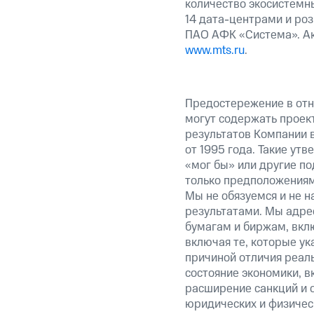
количество экосистемны
14 дата-центрами и ро
ПАО АФК «Система». Ак
www.mts.ru
.
Предостережение в отн
могут содержать проек
результатов Компании 
от 1995 года. Такие ут
«мог бы» или другие по
только предположениями
Мы не обязуемся и не н
результатами. Мы адре
бумагам и биржам, вкл
включая те, которые у
причиной отличия реаль
состояние экономики, в
расширение санкций и 
юридических и физиче