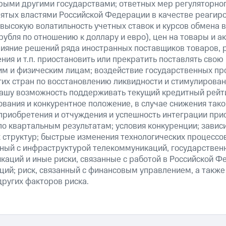
рыми другими государствами; ответных мер регуляторног
нятых властями Российской Федерации в качестве реагир
 высокую волатильность учетных ставок и курсов обмена в
рубля по отношению к доллару и евро), цен на товары и а
ияние решений ряда иностранных поставщиков товаров, ра
ия и т.п. приостановить или прекратить поставлять свою
м и физическим лицам; воздействие государственных пр
их стран по восстановлению ликвидности и стимулирова
нашу возможность поддерживать текущий кредитный рейти
вания и конкурентное положение, в случае снижения тако
 приобретения и отчуждения и успешность интеграции при
о квартальным результатам; условия конкуренции; зависи
 структур; быстрые изменения технологических процессов
анный с инфраструктурой телекоммуникаций, государстве
аций и иные риски, связанные с работой в Российской Ф
ций; риск, связанный с финансовым управлением, а также
ругих факторов риска.