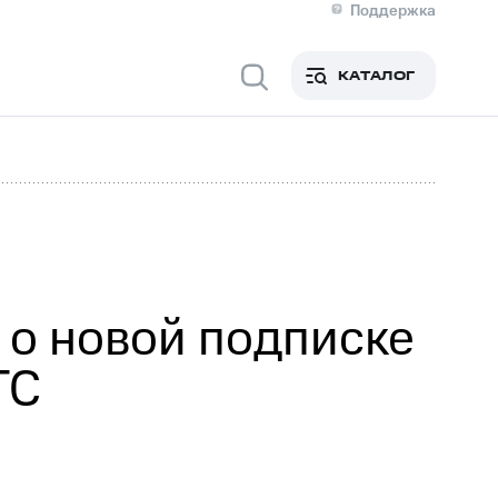
Поддержка
О МТС
я информация
Контакты
КАТАЛОГ
Медиа-центр
кты
Новости в регионе
Инвесторам и акционерам
ция акционерам
Документы
роль и аудит
Рынок акций
й
Описание
р
Реквизиты
Контакты
Устойчивое развитие
Комплаенс и деловая этика
На главную
 о новой подписке
ТС