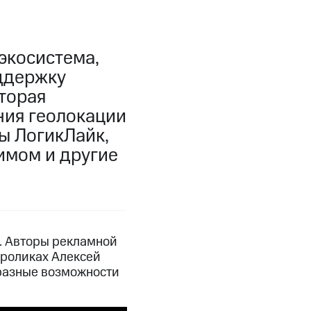
экосистема,
ддержку
оторая
ния геолокации
ы ЛогикЛайк,
имом и другие
и. Авторы рекламной
 роликах Алексей
 разные возможности