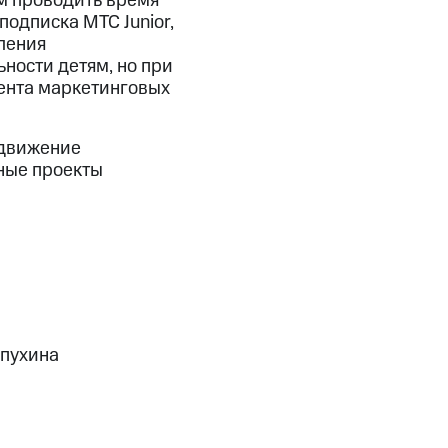
ям проводить время
подписка МТС Junior,
ления
ности детям, но при
мента маркетинговых
одвижение
тные проекты
опухина