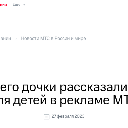
ании
Еще
ТС
Пресс-релизы
МТС о технологиях
ТС
История компании
Руководство региона
Правова
стижения
Интервью
Финансовая отчетность
Конта
пании
Новости МТС в России и мире
тивный секретарь
Раскрытие информации
Информа
ный кабинет акционера
Акционерный капитал
Конт
Порядок выкупа акций
Дивиденды
Рынок облигаци
 погашении именных облигаций
Другое
Регистрато
 его дочки рассказали
ля детей в рекламе М
27 февраля 2023