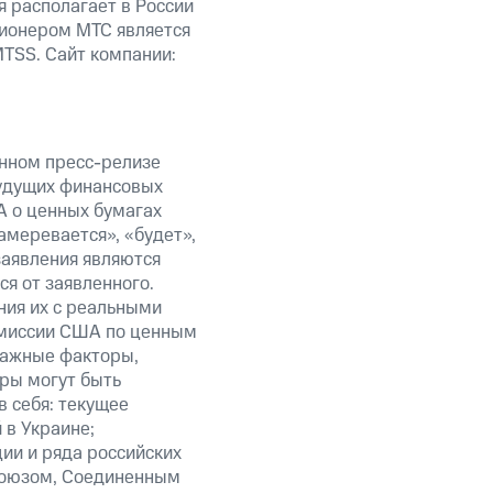
я располагает в России
ционером МТС является
TSS. Сайт компании:
анном пресс-релизе
будущих финансовых
А о ценных бумагах
амеревается», «будет»,
заявления являются
я от заявленного.
ния их с реальными
омиссии США по ценным
важные факторы,
ры могут быть
в себя: текущее
 в Украине;
ии и ряда российских
союзом, Соединенным