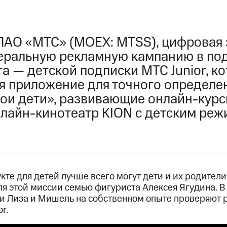
ПАО «МТС» (MOEX: MTSS), цифровая 
еральную рекламную кампанию в по
а — детской подписки МТС Junior, к
бя приложение для точного определе
мои дети», развивающие онлайн-курс
нлайн-кинотеатр KION с детским реж
кте для детей лучше всего могут дети и их родител
я этой миссии семью фигуриста Алексея Ягудина. В
ки Лиза и Мишель на собственном опыте проверяют
r.