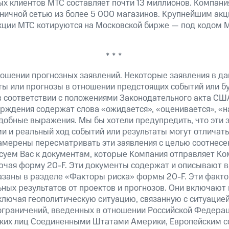
х клиентов МТС составляет почти 13 миллионов. Компани
зничной сетью из более 5 000 магазинов. Крупнейшим ак
ции МТС котируются на Московской бирже — под кодом M
* * *
ошении прогнозных заявлений. Некоторые заявления в д
ты или прогнозы в отношении предстоящих событий или 
в соответствии с положениями Законодательного акта СШ
верждения содержат слова «ожидается», «оценивается», «н
добные выражения. Мы бы хотели предупредить, что эти 
 и реальный ход событий или результаты могут отличатьс
амерены пересматривать эти заявления с целью соотнесе
суем Вас к документам, которые Компания отправляет К
ючая форму 20-F. Эти документы содержат и описывают 
казаны в разделе «Факторы риска» формы 20-F. Эти факто
ных результатов от проектов и прогнозов. Они включают 
ключая геополитическую ситуацию, связанную с ситуацией
ограничений, введенных в отношении Российской Федерац
ских лиц Соединенными Штатами Америки, Европейским 