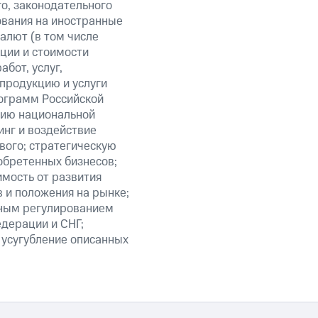
о, законодательного
ования на иностранные
алют (в том числе
кции и стоимости
бот, услуг,
 продукцию и услуги
ограмм Российской
нию национальной
нг и воздействие
вого; стратегическую
обретенных бизнесов;
мость от развития
 и положения на рынке;
нным регулированием
едерации и СНГ;
 усугубление описанных