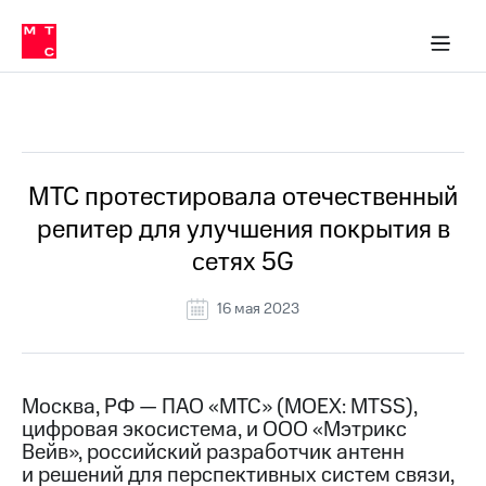
О
сторам и акционерам
Комплаенс и деловая этика
Устойчивое развитие
Медиа-центр
О МТС
О МТС
На главную
компании
О
компании
Стратегия
Стратегия
Все Новости
Карьера
в МТС
Карьера
в МТС
Пресс-
МТС протестировала отечественный
релизы
История
репитер для улучшения покрытия в
компании
МТС
сетях 5G
о технологиях
Руководство
региона
16 мая 2023
Правовая
информация
Контакты
Москва, РФ — ПАО «МТС» (MOEX: MTSS),
цифровая экосистема, и ООО «Мэтрикс
Медиа-центр
Вейв», российский разработчик антенн
Пресс-
и решений для перспективных систем связи,
релизы