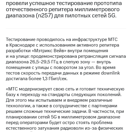
провели успешное тестирование прототипа
отечественного репитера миллиметрового
МТС
диапазона (n257) для пилотных сетей 5G.
о технологиях
Достижения
Интервью
Тестирование проводилось на инфраструктуре МТС
в Краснодаре с использованием активного репитера
Финансовая
разработки «Мэтрикс Вейв» внутри помещения
отчетность
и на улице: продемонстрирована ретрансляция сигнала
диапазона 26,5-29,5 ГГц в слепую зону — внутрь
Контакты
помещения с улицы с поворотом за угол. Во время
тестов скорость передачи данных в режиме downlink
Новости
достигала более 1,3 Гбит/сек.
в
регионе
«МТС модернизирует свою сеть и готовит техническую
базу к переходу на стандарты следующих поколений.
м и акционерам
Для этого мы испытываем и внедряем различные
Корпоративное
технологии, а также в сотрудничестве с партнерами
управление
решаем сложные технические задачи. В частности, при
планировании сетей 5G в миллиметровом диапазоне
Корпоративный
перед операторами будет остро стоять проблема
секретарь
естественного затухания радиоволн из-за физических