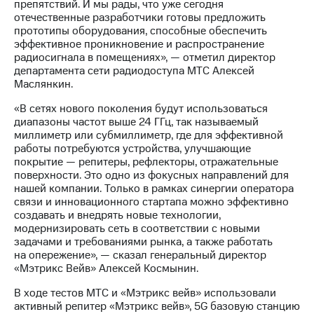
Раскрытие
препятствий. И мы рады, что уже сегодня
информации
отечественные разработчики готовы предложить
Информация
прототипы оборудования, способные обеспечить
акционерам
эффективное проникновение и распространение
Документы
радиосигнала в помещениях», — отметил директор
ПАО
департамента сети радиодоступа МТС Алексей
"МТС"
Маслянкин.
Собрания
«В сетях нового поколения будут использоваться
акционеров
диапазоны частот выше 24 ГГц, так называемый
Личный
миллиметр или субмиллиметр, где для эффективной
кабинет
работы потребуются устройства, улучшающие
акционера
покрытие — репитеры, рефлекторы, отражательные
Акционерный
поверхности. Это одно из фокусных направлений для
капитал
нашей компании. Только в рамках синергии оператора
Контроль
связи и инновационного стартапа можно эффективно
и
создавать и внедрять новые технологии,
аудит
модернизировать сеть в соответствии с новыми
Рынок
задачами и требованиями рынка, а также работать
акций
на опережение», — сказал генеральный директор
«Мэтрикс Вейв» Алексей Космынин.
Описание
Программа
В ходе тестов МТС и «Мэтрикс вейв» использовали
приобретения
активный репитер «Мэтрикс вейв», 5G базовую станцию
Порядок