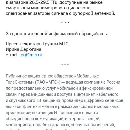
диапазона 26,5-29,5 ГГц, доступные на рынке
выкупа
смартфоны миллиметрового диапазона,
акций
спектроанализаторы сигнала с рупорной антенной.
Дивиденды
Рынок
* * *
облигаций
За дополнительной информацией обращайтесь:
Описание
Еврооблигации-2023
Пресс-секретарь Группы МТС
Уведомление
Ирина Дерюгина
о
e-mail:
pr@mts.ru
погашении
именных
* * *
облигаций
Другое
Публичное акционерное общество «Мобильные
ТелеСистемы» (ПАО «МТС») — ведущая компания в России
Регистратор
по предоставлению услуг мобильной и фиксированной
Реквизиты
связи, передачи данных и доступа в интернет, кабельного
Контакты
и спутникового ТВ-вещания; провайдер цифровых сервисов,
йчивое развитие
включая финтех и медиа в рамках экосистем и мобильных
и деловая этика
приложений; поставщик ИТ-решений в области
На главную
объединенных коммуникаций, интернета вещей,
мониторинга, обработки данных, облачных вычислений,