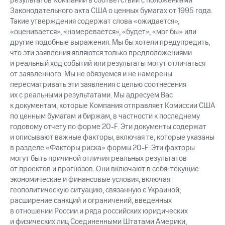
результатов Компании в соответствии с положениями
Законодательного акта США о ценных бумагах от 1995 года.
Такие утверждения содержат слова «ожидается»,
«оценивается», «намеревается», «будет», «мог бы» или
другие подобные выражения. Мы бы хотели предупредить,
что эти заявления являются только предположениями
и реальный ход событий или результаты могут отличаться
от заявленного. Мы не обязуемся и не намерены
пересматривать эти заявления с целью соотнесения
их с реальными результатами. Мы адресуем Вас
к документам, которые Компания отправляет Комиссии США
по ценным бумагам и биржам, в частности к последнему
годовому отчету по форме 20-F. Эти документы содержат
и описывают важные факторы, включая те, которые указаны
в разделе «Факторы риска» формы 20-F. Эти факторы
могут быть причиной отличия реальных результатов
от проектов и прогнозов. Они включают в себя: текущие
экономические и финансовые условия, включая
геополитическую ситуацию, связанную с Украиной;
расширение санкций и ограничений, введенных
в отношении России и ряда российских юридических
и физических лиц Соединенными Штатами Америки,