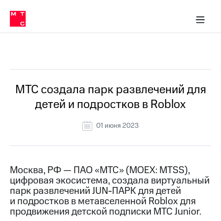
О
сторам и акционерам
Комплаенс и деловая этика
Устойчивое развитие
Медиа-центр
О МТС
О МТС
На главную
компании
О
компании
Стратегия
Стратегия
Все Новости
Карьера
в МТС
Карьера
в МТС
Пресс-
МТС создала парк развлечений для
релизы
История
детей и подростков в Roblox
компании
МТС
о технологиях
Руководство
01 июня 2023
региона
Правовая
информация
Москва, РФ — ПАО «МТС» (MOEX: MTSS),
цифровая экосистема, создала виртуальный
Контакты
парк развлечений JUN-ПАРК для детей
и подростков в метавселенной Roblox для
Медиа-центр
Пресс-
продвижения детской подписки МТС Junior.
релизы