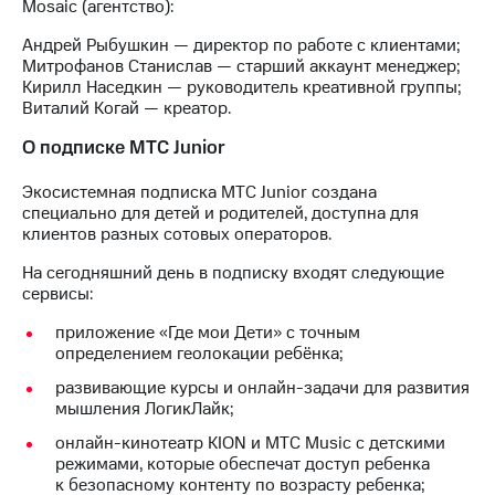
Mosaic (агентство):
выкупа
акций
Андрей Рыбушкин — директор по работе с клиентами;
Дивиденды
Митрофанов Станислав — старший аккаунт менеджер;
Рынок
Кирилл Наседкин — руководитель креативной группы;
облигаций
Виталий Когай — креатор.
Описание
О подписке МТС Junior
Еврооблигации-2023
Уведомление
Экосистемная подписка МТС Junior создана
о
специально для детей и родителей, доступна для
погашении
клиентов разных сотовых операторов.
именных
облигаций
На сегодняшний день в подписку входят следующие
Другое
сервисы:
Регистратор
приложение «Где мои Дети» с точным
Реквизиты
определением геолокации ребёнка;
Контакты
развивающие курсы и онлайн-задачи для развития
йчивое развитие
мышления ЛогикЛайк;
и деловая этика
На главную
онлайн-кинотеатр KION и МТС Music с детскими
режимами, которые обеспечат доступ ребенка
к безопасному контенту по возрасту ребенка;