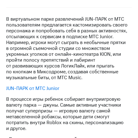
МТС
о технологиях
В виртуальном парке развлечений JUN-ПАРК от МТС
пользователям предлагается кастомизировать своего
Достижения
персонажа и попробовать себя в разных активностях,
отсылающих к сервисам в подписке МТС Junior.
Интервью
Например, игроки могут сыграть в необычные прятки
в огромной съемочной студии со множеством
Финансовая
укромных уголков от онлайн-кинотеатра KION, или
отчетность
пройти полосу препятствий и лабиринт
от развивающих курсов ЛогикЛайк, или прыгать
Контакты
по кнопкам в Миксодроме, создавая собственные
музыкальные биты, от МТС Мusic.
Новости
в
JUN-ПАРК от МТС Junior
регионе
В процессе игры ребенок собирает внутриигровую
м и акционерам
валюту парка — джуны. Самые активные участники
Корпоративное
получат суперпризы — игровую валюту самой
управление
метавселенной робаксы, которые дети смогут
потратить внутри Roblox на скины, персонализацию
Корпоративный
и другое.
секретарь