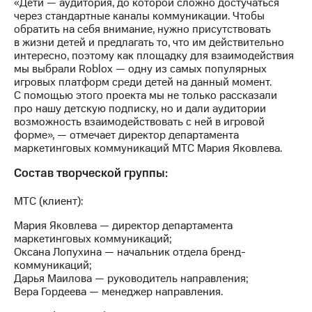
Раскрытие
«Дети — аудитория, до которой сложно достучаться
информации
через стандартные каналы коммуникации. Чтобы
Информация
обратить на себя внимание, нужно присутствовать
акционерам
в жизни детей и предлагать то, что им действительно
Документы
интересно, поэтому как площадку для взаимодействия
ПАО
мы выбрали Roblox — одну из самых популярных
"МТС"
игровых платформ среди детей на данный момент.
Собрания
С помощью этого проекта мы не только рассказали
акционеров
про нашу детскую подписку, но и дали аудитории
Личный
возможность взаимодействовать с ней в игровой
кабинет
форме», — отмечает директор департамента
акционера
маркетинговых коммуникаций МТС Мария Яковлева.
Акционерный
Состав творческой группы:
капитал
Контроль
и
МТС (клиент):
аудит
Мария Яковлева — директор департамента
Рынок
маркетинговых коммуникаций;
акций
Оксана Лопухина — начальник отдела бренд-
коммуникаций;
Описание
Дарья Маилова — руководитель направления;
Программа
Вера Гордеева — менеджер направления.
приобретения
Порядок