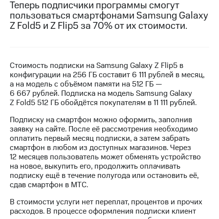
Теперь подписчики программы смогут
пользоваться смартфонами Samsung Galaxy
МТС
Z Fold5 и Z Flip5 за 70% от их стоимости.
о технологиях
Достижения
Интервью
Стоимость подписки на Samsung Galaxy Z Flip5 в
конфигурации на 256 ГБ составит 6 111 рублей в месяц,
Финансовая
а на модель с объёмом памяти на 512 ГБ —
отчетность
6 667 рублей. Подписка на модель Samsung Galaxy
Z Fold5 512 ГБ обойдётся покупателям в 11 111 рублей.
Контакты
Подписку на смартфон можно оформить, заполнив
Новости
заявку на сайте. После её рассмотрения необходимо
в
оплатить первый месяц подписки, а затем забрать
регионе
смартфон в любом из доступных магазинов. Через
12 месяцев пользователь может обменять устройство
м и акционерам
на новое, выкупить его, продолжить оплачивать
Корпоративное
подписку ещё в течение полугода или остановить её,
управление
сдав смартфон в МТС.
В стоимости услуги нет переплат, процентов и прочих
Корпоративный
расходов. В процессе оформления подписки клиент
секретарь