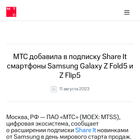
О
сторам и акционерам
Комплаенс и деловая этика
Устойчивое развитие
Медиа-центр
О МТС
О МТС
На главную
компании
О
компании
Стратегия
Стратегия
Все Новости
Карьера
в МТС
Карьера
в МТС
Пресс-
МТС добавила в подписку Share It
релизы
История
смартфоны Samsung Galaxy Z Fold5 и
компании
МТС
Z Flip5
о технологиях
Руководство
региона
11 августа 2023
Правовая
информация
Контакты
Москва, РФ — ПАО «МТС» (MOEX: MTSS),
цифровая экосистема, сообщает
Медиа-центр
о расширении подписки
Share It
новинками
Пресс-
от Samsung в день мирового старта продаж.
релизы