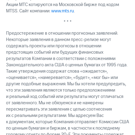
Акции МТС котируются на Московской бирже под кодом
MTSS. Сайт компании:
www.mts.ru
.
* * *
Предостережение в отношении прогнозных заявлений.
Некоторые заявления в данном пресс-релизе могут
содержать проекты или прогнозы в отношении
предстоящих событий или будущих финансовых
результатов Компании в соответствии с положениями
Законодательного акта США о ценных бумагах от 1995 года.
Такие утверждения содержат слова «ожидается»,
«оценивается», «намеревается», «будет», «мог бы» или
другие подобные выражения. Мы бы хотели предупредить,
что эти заявления являются только предположениями
и реальный ход событий или результаты могут отличаться
от заявленного. Мы не обязуемся и не намерены
пересматривать эти заявления с целью соотнесения
их с реальными результатами. Мы адресуем Вас
к документам, которые Компания отправляет Комиссии США
по ценным бумагам и биржам, в частности к последнему
годовому отчету по форме 20-F. Эти документы содержат