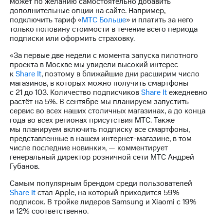
может по желанию самостоятельно добавить
Раскрытие
дополнительные опции на сайте. Например,
информации
подключить тариф «
МТС Больше
» и платить за него
Информация
только половину стоимости в течение всего периода
акционерам
подписки или оформить страховку.
Документы
ПАО
«За первые две недели с момента запуска пилотного
"МТС"
проекта в Москве мы увидели высокий интерес
Собрания
к
Share It
, поэтому в ближайшие дни расширим число
акционеров
магазинов, в которых можно получить смартфоны
Личный
с 21 до 103. Количество подписчиков
Share It
ежедневно
кабинет
растёт на 5%. В сентябре мы планируем запустить
акционера
сервис во всех наших столичных магазинах, а до конца
Акционерный
года во всех регионах присутствия МТС. Также
капитал
мы планируем включить подписку все смартфоны,
Контроль
представленные в нашем интернет-магазине, в том
и
числе последние новинки», — комментирует
аудит
генеральный директор розничной сети МТС Андрей
Рынок
Губанов.
акций
Самым популярным брендом среди пользователей
Описание
Share It
стал Apple, на который приходится 59%
Программа
подписок. В тройке лидеров Samsung и Xiaomi c 19%
приобретения
и 12% соответственно.
Порядок