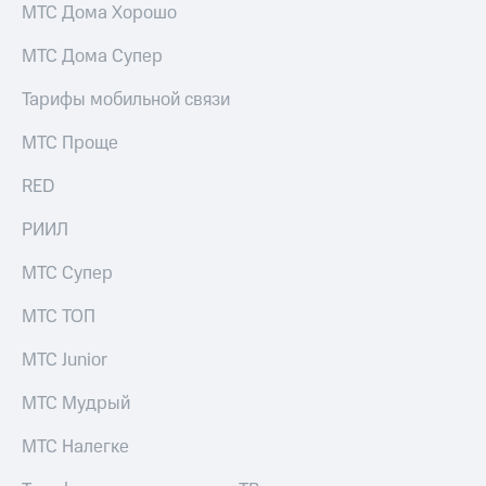
МТС Дома Хорошо
МТС Дома Супер
Тарифы мобильной связи
МТС Проще
RED
РИИЛ
МТС Супер
МТС ТОП
МТС Junior
МТС Мудрый
МТС Налегке