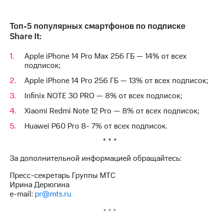
выкупа
акций
Дивиденды
Топ-5 популярных смартфонов по подписке
Рынок
Share It:
облигаций
Apple iPhone 14 Pro Max 256 ГБ — 14% от всех
Описание
подписок;
Еврооблигации-2023
Уведомление
Apple iPhone 14 Pro 256 ГБ — 13% от всех подписок;
о
Infinix NOTE 30 PRO — 8% от всех подписок;
погашении
именных
Xiaomi Redmi Note 12 Pro — 8% от всех подписок;
облигаций
Huawei P60 Pro 8- 7% от всех подписок.
Другое
* * *
Регистратор
Реквизиты
За дополнительной информацией обращайтесь:
Контакты
йчивое развитие
Пресс-секретарь Группы МТС
и деловая этика
Ирина Дерюгина
На главную
e-mail:
pr@mts.ru
* * *