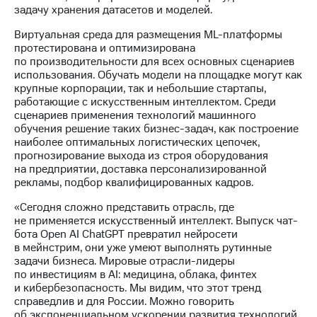
Раскрытие
задачу хранения датасетов и моделей.
информации
Информация
Виртуальная среда для размещения ML-платформы
акционерам
протестирована и оптимизирована
Документы
по производительности для всех основных сценариев
ПАО
использования. Обучать модели на площадке могут как
"МТС"
крупные корпорации, так и небольшие стартапы,
Собрания
работающие с искусственным интеллектом. Среди
акционеров
сценариев применения технологий машинного
Личный
обучения решение таких бизнес-задач, как построение
кабинет
наиболее оптимальных логистических цепочек,
акционера
прогнозирование выхода из строя оборудования
Акционерный
на предприятии, доставка персонализированной
капитал
рекламы, подбор квалифицированных кадров.
Контроль
и
«Сегодня сложно представить отрасль, где
аудит
не применяется искусственный интеллект. Выпуск чат-
Рынок
бота Open AI ChatGPT превратил нейросети
акций
в мейнстрим, они уже умеют выполнять рутинные
задачи бизнеса. Мировые отрасли-лидеры
Описание
по инвестициям в AI: медицина, облака, финтех
Программа
и кибербезопасность. Мы видим, что этот тренд
приобретения
справедлив и для России. Можно говорить
Порядок
об экспоненциальном ускорении развития технологий