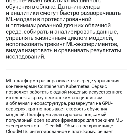
обеспечивает весь цикл машинного
обучения в облаке. Дата-инженеры
МТС
и аналитики смогут быстро разворачивать
о технологиях
ML-модели в протестированной
и оптимизированной для них облачной
Достижения
среде, собирать и анализировать данные,
управлять жизненным циклом моделей,
Интервью
использовать трекинг ML-экспериментов,
Финансовая
визуализировать и сравнивать результаты
отчетность
исследований.
Контакты
Новости
ML-платформа разворачивается в среде управления
в
контейнерами Containerum Kubernetes. Сервис
регионе
позволяет работать с одной моделью искусственного
интеллекта сразу нескольким специалистам,
м и акционерам
а облачная инфраструктура, развернутая на GPU-
Корпоративное
серверах, кратно повышает скорость обучения
управление
моделей. Платформа адаптирована под самый
популярный open source фреймворк для трекинга ML-
Корпоративный
экспериментов — ClearML. Объектное хранилище
секретарь
CloudMTS, интегрированное в платформу, решает