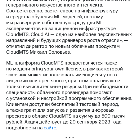
выкупа
генеративного искусственного интеллекта.
акций
Соответственно, растет спрос на инфраструктуру
Дивиденды
и средства обучения ML-моделей, поэтому
Рынок
мы развернули собственную среду для ML-
облигаций
экспериментов на защищенной инфраструктуре
CloudMTS. Cloud AI — одно из наиболее перспективных
Описание
направлений и будущих драйверов роста отрасли», —
Еврооблигации-2023
отметил директор по новым облачным продуктам
Уведомление
CloudMTS Михаил Соловьев.
о
погашении
ML-платформа CloudMTS предоставляется также
именных
по модели bring your own license, в рамках которой
облигаций
заказчик может использовать имеющиеся у него
Другое
лицензии или open source, при этом оплачиваются
только вычислительные ресурсы. При необходимости
Регистратор
специалисты облачного провайдера помогают
Реквизиты
с установкой и настройкой программного обеспечения.
Контакты
Клиентам доступен бесплатный тестовый период,
а также грант для запуска и развития цифровых
йчивое развитие
проектов в облаке CloudMTS на сумму до 500 тысяч
и деловая этика
рублей. Акция действует до 29 сентября 2023 года,
На главную
подробности на
сайте
.
* * *