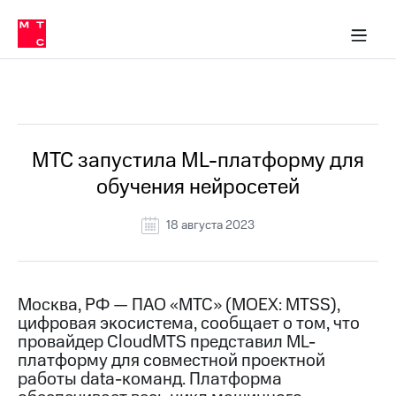
О
сторам и акционерам
Комплаенс и деловая этика
Устойчивое развитие
Медиа-центр
О МТС
О МТС
На главную
компании
О
компании
Стратегия
Стратегия
Все Новости
Карьера
в МТС
Карьера
в МТС
Пресс-
МТС запустила ML-платформу для
релизы
История
обучения нейросетей
компании
МТС
о технологиях
Руководство
18 августа 2023
региона
Правовая
информация
Москва, РФ — ПАО «МТС» (MOEX: MTSS),
цифровая экосистема, сообщает о том, что
Контакты
провайдер CloudMTS представил ML-
платформу для совместной проектной
Медиа-центр
Пресс-
работы data-команд. Платформа
релизы