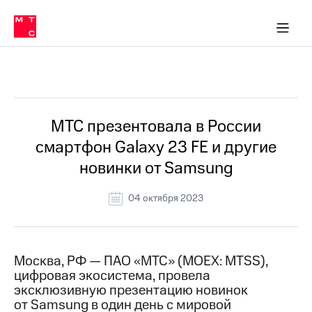
О
сторам и акционерам
Комплаенс и деловая этика
Устойчивое развитие
Медиа-центр
О МТС
О МТС
На главную
компании
О
компании
Стратегия
Стратегия
Все Новости
Карьера
в МТС
Карьера
в МТС
Пресс-
МТС презентовала в России
релизы
История
смартфон Galaxy 23 FE и другие
компании
МТС
новинки от Samsung
о технологиях
Руководство
региона
04 октября 2023
Правовая
информация
Контакты
Москва, РФ — ПАО «МТС» (MOEX: MTSS),
цифровая экосистема, провела
Медиа-центр
эксклюзивную презентацию новинок
Пресс-
от Samsung в один день с мировой
релизы