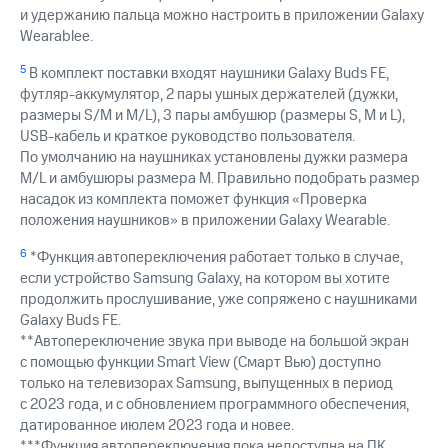
и удержанию пальца можно настроить в приложении Galaxy
Wearablee.
5
В комплект поставки входят наушники Galaxy Buds FE,
футляр-аккумулятор, 2 пары ушных держателей (дужки,
размеры S/M и M/L), 3 пары амбушюр (размеры S, M и L),
USB-кабель и краткое руководство пользователя.
По умолчанию на наушниках установлены дужки размера
M/L и амбушюры размера М. Правильно подобрать размер
насадок из комплекта поможет функция «Проверка
положения наушников» в приложении Galaxy Wearable.
6
*Функция автопереключения работает только в случае,
если устройство Samsung Galaxy, на котором вы хотите
продолжить прослушивание, уже сопряжено с наушниками
Galaxy Buds FE.
**Автопереключение звука при выводе на большой экран
с помощью функции Smart View (Смарт Вью) доступно
только на телевизорах Samsung, выпущенных в период
с 2023 года, и с обновлением программного обеспечения,
датированное июлем 2023 года и новее.
***Функция автопереключения пока недоступна на ПК.