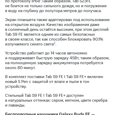
по протоколу IP68
.Таким образом, Tab S23FE
не боится не только сильного дождя, но и погружения
в воду на глубину до полутора метров до получаса.
Экран планшета также адаптирован под использование
на открытом воздухе. Качество изображения даже
в солнечный день остаётся высоким, при этом дисплей
Tab S9 FE является одним из самых безопасных
в своем классе, так как способен блокировать 90.1%
2
излучаемого синего света
.
Устройство работает до 14 часов автономно
и поддерживает быструю зарядку 45Вт, таким образом,
на полноценную зарядку аккумулятора потребуется
около 80 минут.
В комплект поставки Tab S9 FE I Tab S9 FE+ включен
новый S Pen с защитой от влаги и пыли в тон
устройству.
Стильный Tab S9 FE I Tab S9 FE+ доступен
в натуральных оттенках: сером, мятном, цвете серебра
и лаванды.
Беспроводные наушники Galaxy Buds FE —