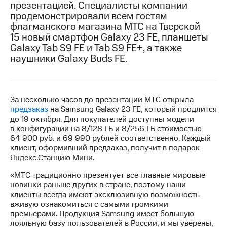
презентацией. Специалисты компании
продемонстрировали всем гостям
МТС
флагманского магазина МТС на Тверской
о технологиях
15 новый смартфон Galaxy 23 FE, планшеты
Достижения
Galaxy Tab S9 FE и Tab S9 FE+, а также
наушники Galaxy Buds FE.
Интервью
Финансовая
отчетность
За несколько часов до презентации МТС открыла
предзаказ
на Samsung Galaxy 23 FE, который продлится
Контакты
до 19 октября. Для покупателей доступны модели
в конфигурации на 8/128 ГБ и 8/256 ГБ стоимостью
Новости
64 900 руб. и 69 990 рублей соответственно. Каждый
в
клиент, оформивший предзаказ, получит в подарок
регионе
Яндекс.Станцию Мини.
м и акционерам
«МТС традиционно презентует все главные мировые
Корпоративное
новинки раньше других в стране, поэтому наши
управление
клиенты всегда имеют эксклюзивную возможность
вживую ознакомиться с самыми громкими
Корпоративный
премьерами. Продукция Samsung имеет большую
секретарь
лояльную базу пользователей в России, и мы уверены,