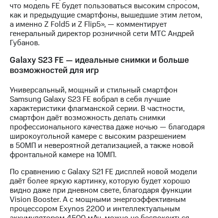
Раскрытие
что модель FE будет пользоваться высоким спросом,
информации
как и предыдущие смартфоны, вышедшие этим летом,
Информация
а именно Z Fold5 и Z Flip5», — комментирует
акционерам
генеральный директор розничной сети МТС Андрей
Документы
Губанов.
ПАО
"МТС"
Galaxy S23 FE — идеальные снимки и больше
Собрания
возможностей для игр
акционеров
Личный
Универсальный, мощный и стильный смартфон
кабинет
Samsung Galaxy S23 FE вобрал в себя лучшие
акционера
характеристики флагманской серии. В частности,
Акционерный
смартфон даёт возможность делать снимки
капитал
профессионального качества даже ночью — благодаря
Контроль
широкоугольной камере с высоким разрешением
и
в 50МП и невероятной детализацией, а также новой
аудит
фронтальной камере на 10МП.
Рынок
акций
По сравнению с Galaxy S21 FE дисплей новой модели
даёт более яркую картинку, которую будет хорошо
Описание
видно даже при дневном свете, благодаря функции
Программа
Vision Booster. А с мощными энергоэффективным
приобретения
процессором Exynos 2200 и интеллектуальным
Порядок