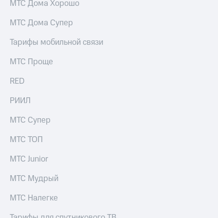
МТС Дома Хорошо
МТС Дома Супер
Тарифы мобильной связи
МТС Проще
RED
РИИЛ
МТС Супер
МТС ТОП
МТС Junior
МТС Мудрый
МТС Налегке
Тарифы для спутникового ТВ