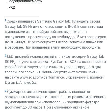
Водопроницаемость
IPX2
1
Среди планшетов Samsung Galaxy Tab. Планшеты серии
Galaxy Tab S9 FE имеют класс защиты IP68. В соответствии
с условиями испытаний устройство выдерживает
погружения в пресную воду на глубину до 1,5 метров на срок
до 30 минут. Не рекомендуется использовать на пляже или
в бассейне. При попадании влаги необходимо просушить.
2
LED-дисплей, используемый в планшетах серии Galaxy Tab
S9 FE, получил сертификат Eye Care от SGS на основании его
способности существенно снижать уровень вредного для
глаз синего свечения. Данный сертификат можно найти
на сайте www.sgs.com/performance. В сравнении с экраном
Dynamic Amoled 2x.
3
Суммарное автономное время работы полностью
заряженных наушников с выключённым режимом активного
шумоподавления при использовании зарядного футляра
достигает до 30 часов. При включённом активном