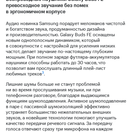
превосходное звучание без помех
в эргономичном корпусе
Аудио новинка Samsung порадует меломанов чистотой
и богатством звука, продуманностью дизайна
и производительностью. Galaxy Buds FE оснащены
новым однополосным динамиком, который
в совокупности с настройкой для усиления низких
частот, делает звучание по-настоящему глубоким
мощным. При полном заряде футляра-аккумулятора
наушники способны работать до 30 часов, что
позволит вам прослушать длинный плей-лист
3
любимых треков
.
Лишние шумы больше не станут проблемой
ни во время прослушивания музыки, ни при
телефонном разговоре, благодаря выдающимся
функциям шумоподавления. Активное шумоподавление
в паре с пассивной шумоизоляцией эффективно
устраняет большинство нежелательных внешних
звуков, а новейшие технологии помогают улучшить
качество передачи речевого сигнала. За передачу
голоса отвечают сразу три микрофона на каждом