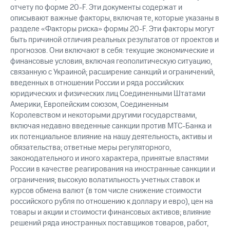
отчету по форме 20-F. Эти документы содержат и
описывают важные факторы, включая те, которые указаны в
разделе «Факторы риска» формы 20-F. Эти факторы могут
быть причиной отличия реальных результатов от проектов и
прогнозов. Они включают в себя: текущие экономические и
финансовые условия, включая геополитическую ситуацию,
связанную с Украиной; расширение санкций и ограничений,
введенных в отношении России и ряда российских
юридических и физических лиц Соединенными Штатами
Америки, Европейским союзом, Соединенным
Королевством и некоторыми другими государствами,
включая недавно введенные санкции против МТС-Банка и
их потенциальное влияние на нашу деятельность, активы и
обязательства; ответные меры регуляторного,
законодательного и иного характера, принятые властями
России в качестве реагирования на иностранные санкции и
ограничения; высокую волатильность учетных ставок и
курсов обмена валют (в том числе снижение стоимости
российского рубля по отношению к доллару и евро), цен на
товары и акции и стоимости финансовых активов; влияние
решений ряда иностранных поставщиков товаров, работ,