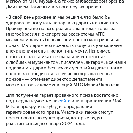
Раскрытие
Marlow от МТС Музыки, а также амбассадором бренда
информации
Дмитрием Нагиевым и много других призов.
Информация
«В свой день рождения мы решили, что было бы
акционерам
здорово не получать подарки, а дарить их клиентам.
Документы
Преимущество нашего розыгрыша в том, что из-за
ПАО
многообразия и экспертизы экосистемы МТС
"МТС"
мы можем давать больше, чем просто материальные
Собрания
призы. Мы дарим возможность получить уникальные
акционеров
впечатления и опыт, исполнить мечту. Например,
Личный
побывать на съемках сериала или встретиться
кабинет
с любимым музыкантом, писателем, актером. Все наши
акционера
подарки мы дарим без всяких условий и даже платим
Акционерный
налоги за победителя в случае выигрыша ценных
капитал
призов» — отмечает директор департамента
Контроль
маркетинговых коммуникаций МТС Мария Яковлева.
и
аудит
Для получения гарантированного приза достаточно
Рынок
подтвердить участие на
сайте
или в приложении Мой
акций
МТС и прокрутить куб для определения
гарантированного приза. Участники также смогут
Описание
претендовать на суперпризы, которые будут
Программа
разыгрываться до января 2024 года.
приобретения
Порядок