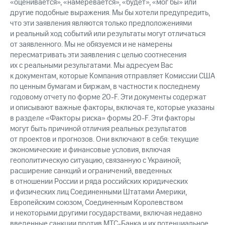
«оценивается», «намеревается», «будет», «мог бы» или
другие подобные выражения. Мы бы хотели предупредить,
что эти заявления являются только предположениями
и реальный ход событий или результаты могут отличаться
от заявленного. Мы не обязуемся и не намерены
пересматривать эти заявления с целью соотнесения
их с реальными результатами. Мы адресуем Вас
к документам, которые Компания отправляет Комиссии США
по ценным бумагам и биржам, в частности к последнему
годовому отчету по форме 20-F. Эти документы содержат
и описывают важные факторы, включая те, которые указаны
в разделе «Факторы риска» формы 20-F. Эти факторы
могут быть причиной отличия реальных результатов
от проектов и прогнозов. Они включают в себя: текущие
экономические и финансовые условия, включая
геополитическую ситуацию, связанную с Украиной;
расширение санкций и ограничений, введенных
в отношении России и ряда российских юридических
и физических лиц Соединенными Штатами Америки,
Европейским союзом, Соединенным Королевством
и некоторыми другими государствами, включая недавно
введенные санкции против МТС-Банка и их потенциальное