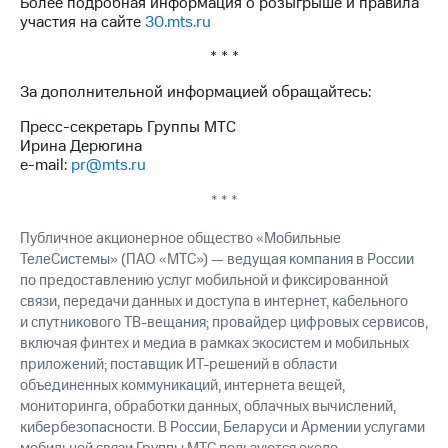
Более подробная информация о розыгрыше и правила
выкупа
участия на сайте
30.mts.ru
акций
Дивиденды
* * *
Рынок
облигаций
За дополнительной информацией обращайтесь:
Описание
Пресс-секретарь Группы МТС
Еврооблигации-2023
Ирина Дерюгина
Уведомление
e-mail:
pr@mts.ru
о
погашении
* * *
именных
Публичное акционерное общество «Мобильные
облигаций
Другое
ТелеСистемы» (ПАО «МТС») — ведущая компания в России
по предоставлению услуг мобильной и фиксированной
Регистратор
связи, передачи данных и доступа в интернет, кабельного
Реквизиты
и спутникового ТВ-вещания; провайдер цифровых сервисов,
Контакты
включая финтех и медиа в рамках экосистем и мобильных
йчивое развитие
приложений; поставщик ИТ-решений в области
и деловая этика
объединенных коммуникаций, интернета вещей,
На главную
мониторинга, обработки данных, облачных вычислений,
кибербезопасности. В России, Беларуси и Армении услугами