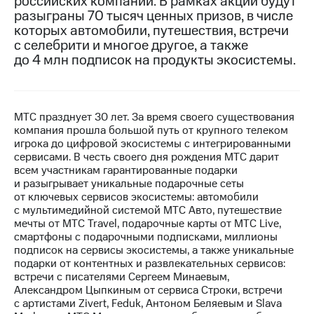
российских компаний. В рамках акции будут
разыграны 70 тысяч ценных призов, в числе
МТС
которых автомобили, путешествия, встречи
о технологиях
с селебрити и многое другое, а также
до 4 млн подписок на продукты экосистемы.
Достижения
Интервью
Финансовая
МТС празднует 30 лет. За время своего существования
отчетность
компания прошла большой путь от крупного телеком
игрока до цифровой экосистемы с интегрированными
Контакты
сервисами. В честь своего дня рождения МТС дарит
всем участникам гарантированные подарки
Новости
и разыгрывает уникальные подарочные сеты
в
от ключевых сервисов экосистемы: автомобили
регионе
с мультимедийной системой МТС Авто, путешествие
мечты от МТС Travel, подарочные карты от МТС Live,
смартфоны с подарочными подписками, миллионы
м и акционерам
Корпоративное
подписок на сервисы экосистемы, а также уникальные
управление
подарки от контентных и развлекательных сервисов:
встречи с писателями Сергеем Минаевым,
Корпоративный
Александром Цыпкиным от сервиса Строки, встречи
секретарь
с артистами Zivert, Feduk, Антоном Беляевым и Slava