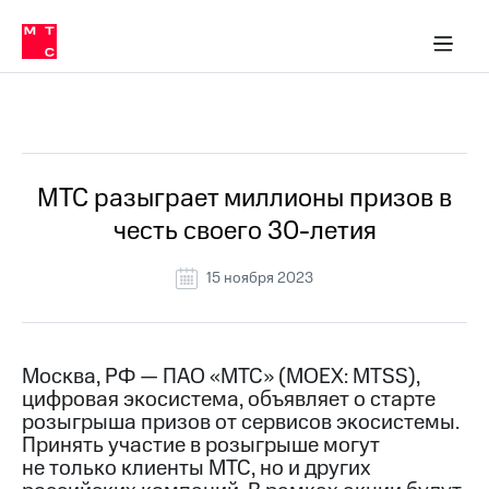
О
сторам и акционерам
Комплаенс и деловая этика
Устойчивое развитие
Медиа-центр
О МТС
О МТС
На главную
компании
О
компании
Стратегия
Стратегия
Все Новости
Карьера
в МТС
Карьера
в МТС
Пресс-
МТС разыграет миллионы призов в
релизы
История
честь своего 30-летия
компании
МТС
о технологиях
Руководство
15 ноября 2023
региона
Правовая
информация
Москва, РФ — ПАО «МТС» (MOEX: MTSS),
цифровая экосистема, объявляет о старте
Контакты
розыгрыша призов от сервисов экосистемы.
Принять участие в розыгрыше могут
Медиа-центр
Пресс-
не только клиенты МТС, но и других
релизы