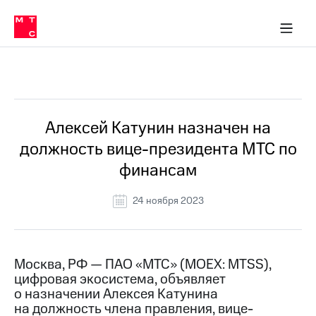
О
сторам и акционерам
Комплаенс и деловая этика
Устойчивое развитие
Медиа-центр
О МТС
О МТС
На главную
компании
О
компании
Стратегия
Стратегия
Все Новости
Карьера
в МТС
Карьера
в МТС
Пресс-
Алексей Катунин назначен на
релизы
История
должность вице-президента МТС по
компании
МТС
финансам
о технологиях
Руководство
региона
24 ноября 2023
Правовая
информация
Контакты
Москва, РФ — ПАО «МТС» (MOEX: MTSS),
цифровая экосистема, объявляет
Медиа-центр
о назначении Алексея Катунина
Пресс-
на должность члена правления, вице-
релизы