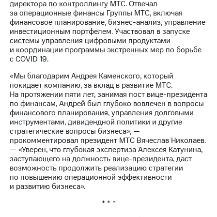
Раскрытие
директора по контроллингу МТС. Отвечал
информации
за операционные финансы Группы МТС, включая
Информация
финансовое планирование, бизнес-анализ, управление
акционерам
инвестиционным портфелем. Участвовал в запуске
Документы
системы управления цифровыми продуктами
ПАО
и координации программы экстренных мер по борьбе
"МТС"
с COVID 19.
Собрания
акционеров
«Мы благодарим Андрея Каменского, который
Личный
покидает компанию, за вклад в развитие МТС.
кабинет
На протяжении пяти лет, занимая пост вице-президента
акционера
по финансам, Андрей был глубоко вовлечен в вопросы
Акционерный
финансового планирования, управления долговыми
капитал
инструментами, дивидендной политики и другие
Контроль
стратегические вопросы бизнеса», —
и
прокомментировал президент МТС Вячеслав Николаев.
аудит
— «Уверен, что глубокая экспертиза Алексея Катунина,
Рынок
заступающего на должность вице-президента, даст
акций
возможность продолжить реализацию стратегии
по повышению операционной эффективности
Описание
и развитию бизнеса».
Программа
* * *
приобретения
Порядок