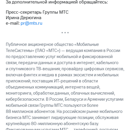
За дополнительной информацией обращайтесь:
выкупа
акций
Пресс-секретарь Группы МТС
Дивиденды
Ирина Дерюгина
Рынок
e-mail:
pr@mts.ru
облигаций
* * *
Описание
Еврооблигации-2023
Публичное акционерное общество «Мобильные
Уведомление
ТелеСистемы» (ПАО «МТС») — ведущая компания в России
о
по предоставлению услуг мобильной и фиксированной
погашении
связи, передачи данных и доступа в интернет, кабельного
именных
и спутникового ТВ-вещания; провайдер цифровых сервисов,
облигаций
Другое
включая финтех и медиа в рамках экосистем и мобильных
приложений; поставщик ИТ-решений в области
Регистратор
объединенных коммуникаций, интернета вещей,
Реквизиты
мониторинга, обработки данных, облачных вычислений,
Контакты
кибербезопасности. В России, Беларуси и Армении услугами
йчивое развитие
мобильной связи Группы МТС пользуются более
и деловая этика
88 миллионов абонентов. На российском рынке мобильного
На главную
бизнеса МТС занимает лидирующие позиции, обслуживая
крупнейшую 80-миллионную абонентскую базу.
Фиксированными услугами МТС — телефонией, доступом