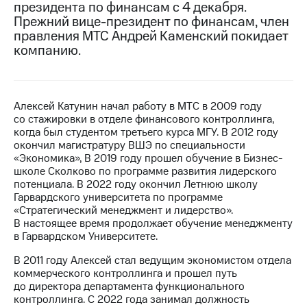
президента по финансам с 4 декабря.
Прежний вице-президент по финансам, член
МТС
правления МТС Андрей Каменский покидает
о технологиях
компанию.
Достижения
Интервью
Алексей Катунин начал работу в МТС в 2009 году
Финансовая
со стажировки в отделе финансового контроллинга,
отчетность
когда был студентом третьего курса МГУ. В 2012 году
окончил магистратуру ВШЭ по специальности
Контакты
«Экономика», В 2019 году прошел обучение в Бизнес-
школе Сколково по программе развития лидерского
Новости
потенциала. В 2022 году окончил Летнюю школу
в
Гарвардского университета по программе
регионе
«Стратегический менеджмент и лидерство».
В настоящее время продолжает обучение менеджменту
м и акционерам
в Гарвардском Университете.
Корпоративное
управление
В 2011 году Алексей стал ведущим экономистом отдела
коммерческого контроллинга и прошел путь
Корпоративный
до директора департамента функционального
секретарь
контроллинга. С 2022 года занимал должность