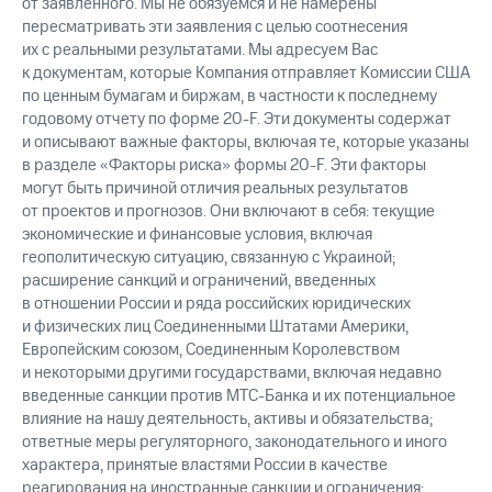
от заявленного. Мы не обязуемся и не намерены
пересматривать эти заявления с целью соотнесения
их с реальными результатами. Мы адресуем Вас
к документам, которые Компания отправляет Комиссии США
по ценным бумагам и биржам, в частности к последнему
годовому отчету по форме 20-F. Эти документы содержат
и описывают важные факторы, включая те, которые указаны
в разделе «Факторы риска» формы 20-F. Эти факторы
могут быть причиной отличия реальных результатов
от проектов и прогнозов. Они включают в себя: текущие
экономические и финансовые условия, включая
геополитическую ситуацию, связанную с Украиной;
расширение санкций и ограничений, введенных
в отношении России и ряда российских юридических
и физических лиц Соединенными Штатами Америки,
Европейским союзом, Соединенным Королевством
и некоторыми другими государствами, включая недавно
введенные санкции против МТС-Банка и их потенциальное
влияние на нашу деятельность, активы и обязательства;
ответные меры регуляторного, законодательного и иного
характера, принятые властями России в качестве
реагирования на иностранные санкции и ограничения;