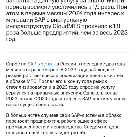
затраты на данную услугу за аналогичный
период времени увеличились в 1,9 раза. При
МТС
этом в первые месяцы 2024 года интерес к
о технологиях
миграции SAP в виртуальную
инфраструктуру CloudMTS проявило в 1,8
Достижения
раза больше предприятий, чем за весь 2023
год.
Интервью
Финансовая
отчетность
Спрос на
SAP-хостин
г в России в последние два года
Контакты
менялся неравномерно. В 2022 году наблюдался
резкий рост интереса к локализации данных систем
Новости
в облаке МТС. После чего к концу года рынок
в
стабилизировался и в 2023 году спрос на услугу
регионе
вернулся на привычные значения. Однако в конце
2023, начале 2024 года интерес к SAP-хостингу вновь
м и акционерам
начал существенно расти.
Корпоративное
управление
В большинстве случаев свои SAP-системы в облако
переносят предприятия, работающие в сфере
Корпоративный
промышленности и производства. Следом по доле
секретарь
пользователей сервиса идет ритейл