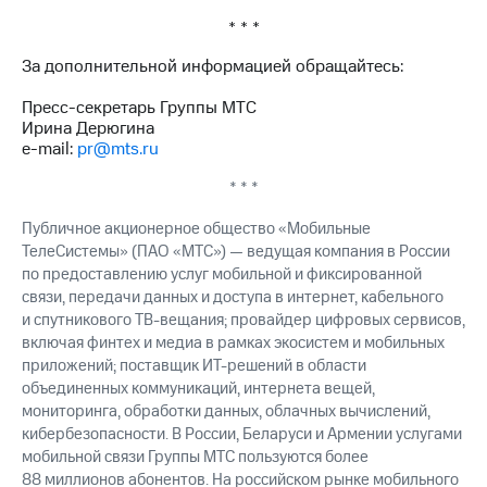
выкупа
* * *
акций
Дивиденды
За дополнительной информацией обращайтесь:
Рынок
облигаций
Пресс-секретарь Группы МТС
Ирина Дерюгина
Описание
e-mail:
pr@mts.ru
Еврооблигации-2023
Уведомление
* * *
о
погашении
Публичное акционерное общество «Мобильные
именных
ТелеСистемы» (ПАО «МТС») — ведущая компания в России
облигаций
по предоставлению услуг мобильной и фиксированной
Другое
связи, передачи данных и доступа в интернет, кабельного
и спутникового ТВ-вещания; провайдер цифровых сервисов,
Регистратор
Реквизиты
включая финтех и медиа в рамках экосистем и мобильных
Контакты
приложений; поставщик ИТ-решений в области
йчивое развитие
объединенных коммуникаций, интернета вещей,
и деловая этика
мониторинга, обработки данных, облачных вычислений,
На главную
кибербезопасности. В России, Беларуси и Армении услугами
мобильной связи Группы МТС пользуются более
88 миллионов абонентов. На российском рынке мобильного