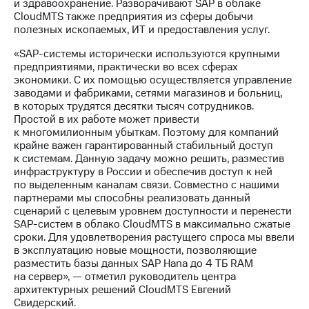
Раскрытие
и здравоохранение. Разворачивают SAP в облаке
информации
CloudMTS также предприятия из сферы добычи
Информация
полезных ископаемых, ИТ и предоставления услуг.
акционерам
«SAP-системы исторически используются крупными
Документы
предприятиями, практически во всех сферах
ПАО
экономики. С их помощью осуществляется управление
"МТС"
заводами и фабриками, сетями магазинов и больниц,
Собрания
в которых трудятся десятки тысяч сотрудников.
акционеров
Простой в их работе может привести
Личный
к многомилионным убыткам. Поэтому для компаний
кабинет
крайне важен гарантированный стабильный доступ
акционера
к системам. Данную задачу можно решить, разместив
Акционерный
инфраструктуру в России и обеспечив доступ к ней
капитал
по выделенным каналам связи. Совместно с нашими
Контроль
партнерами мы способны реализовать данный
и
сценарий с целевым уровнем доступности и перенести
аудит
SAP-систем в облако CloudMTS в максимально сжатые
Рынок
сроки. Для удовлетворения растущего спроса мы ввели
акций
в эксплуатацию новые мощности, позволяющие
разместить базы данных SAP Hana до 4 ТБ RAM
Описание
на сервер», — отметил руководитель центра
Программа
архитектурных решений CloudMTS Евгений
приобретения
Свидерский.
Порядок