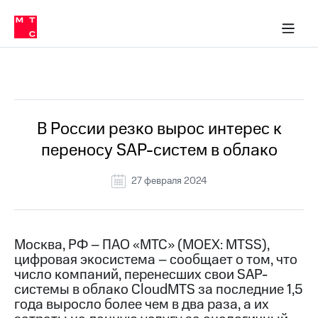
О
сторам и акционерам
Комплаенс и деловая этика
Устойчивое развитие
Медиа-центр
О МТС
О МТС
На главную
компании
О
компании
Стратегия
Стратегия
Все Новости
Карьера
в МТС
Карьера
в МТС
Пресс-
В России резко вырос интерес к
релизы
История
переносу SAP-систем в облако
компании
МТС
о технологиях
Руководство
27 февраля 2024
региона
Правовая
информация
Москва, РФ – ПАО «МТС» (MOEX: MTSS),
цифровая экосистема – сообщает о том, что
Контакты
число компаний, перенесших свои SAP-
системы в облако CloudMTS за последние 1,5
Медиа-центр
Пресс-
года выросло более чем в два раза, а их
релизы