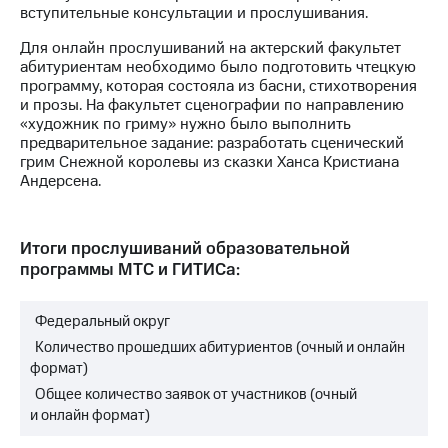
Раскрытие
вступительные консультации и прослушивания.
информации
Информация
Для онлайн прослушиваний на актерский факультет
акционерам
абитуриентам необходимо было подготовить чтецкую
Документы
программу, которая состояла из басни, стихотворения
ПАО
и прозы. На факультет сценографии по направлению
"МТС"
«художник по гриму» нужно было выполнить
Собрания
предварительное задание: разработать сценический
акционеров
грим Снежной королевы из сказки Ханса Кристиана
Личный
Андерсена.
кабинет
акционера
Акционерный
Итоги прослушиваний образовательной
капитал
программы МТС и ГИТИСа:
Контроль
и
аудит
Федеральный округ
Рынок
акций
Количество прошедших абитуриентов (очный и онлайн
формат)
Описание
Общее количество заявок от участников (очный
Программа
и онлайн формат)
приобретения
Порядок