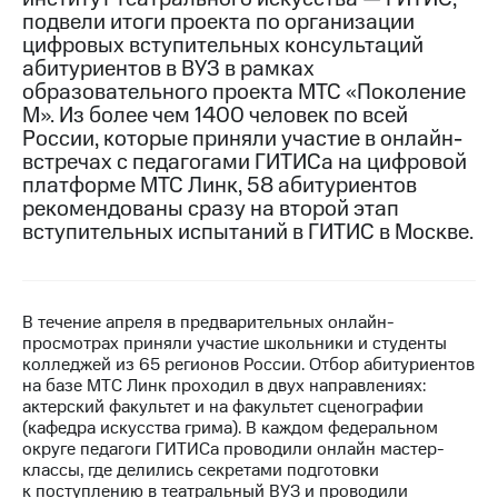
подвели итоги проекта по организации
МТС
цифровых вступительных консультаций
о технологиях
абитуриентов в ВУЗ в рамках
образовательного проекта МТС «Поколение
Достижения
М». Из более чем 1400 человек по всей
России, которые приняли участие в онлайн-
Интервью
встречах с педагогами ГИТИСа на цифровой
платформе МТС Линк, 58 абитуриентов
Финансовая
отчетность
рекомендованы сразу на второй этап
вступительных испытаний в ГИТИС в Москве.
Контакты
Новости
в
В течение апреля в предварительных онлайн-
регионе
просмотрах приняли участие школьники и студенты
колледжей из 65 регионов России. Отбор абитуриентов
м и акционерам
на базе МТС Линк проходил в двух направлениях:
Корпоративное
актерский факультет и на факультет сценографии
управление
(кафедра искусства грима). В каждом федеральном
округе педагоги ГИТИСа проводили онлайн мастер-
Корпоративный
классы, где делились секретами подготовки
секретарь
к поступлению в театральный ВУЗ и проводили