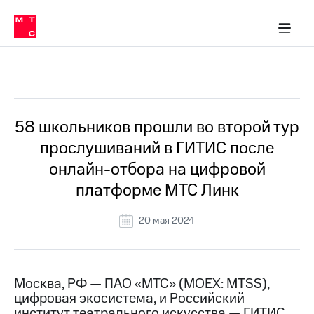
О
сторам и акционерам
Комплаенс и деловая этика
Устойчивое развитие
Медиа-центр
О МТС
О МТС
На главную
компании
О
компании
Стратегия
Стратегия
Все Новости
Карьера
в МТС
Карьера
в МТС
Пресс-
58 школьников прошли во второй тур
релизы
История
прослушиваний в ГИТИС после
компании
МТС
онлайн-отбора на цифровой
о технологиях
Руководство
платформе МТС Линк
региона
Правовая
20 мая 2024
информация
Контакты
Москва, РФ — ПАО «МТС» (MOEX: MTSS),
Медиа-центр
цифровая экосистема, и Российский
Пресс-
релизы
институт театрального искусства — ГИТИС,