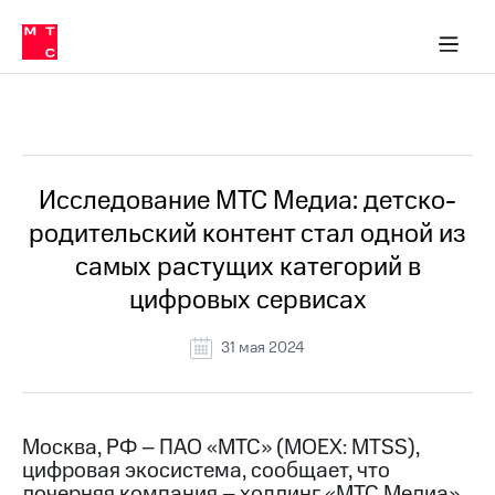
О
сторам и акционерам
Комплаенс и деловая этика
Устойчивое развитие
Медиа-центр
О МТС
О МТС
На главную
компании
О
компании
Стратегия
Стратегия
Все Новости
Карьера
в МТС
Карьера
в МТС
Пресс-
Исследование МТС Медиа: детско-
релизы
История
родительский контент стал одной из
компании
МТС
самых растущих категорий в
о технологиях
Руководство
цифровых сервисах
региона
Правовая
31 мая 2024
информация
Контакты
Москва, РФ – ПАО «МТС» (MOEX: MTSS),
Медиа-центр
цифровая экосистема, сообщает, что
Пресс-
релизы
дочерняя компания – холдинг «МТС Медиа»