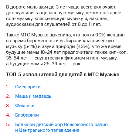
выкупа
В дороге малышам до 3 лет чаще всего включают
акций
детскую или танцевальную музыку, детям постарше —
Дивиденды
поп-музыку, классическую музыку и, наконец,
Рынок
аудиосказки для слушателей от 8 до 11 лет.
облигаций
Также МТС Музыка выяснила, что почти 90% женщин
Описание
во время беременности выбирали классическую
Еврооблигации-2023
музыку (54%) и звуки природы (43%), в то же время
Уведомление
будущие мамы 18-24 лет предпочитали также хип-хоп,
о
35-54 лет — саундтреки к фильмам и поп-музыку,
погашении
а будущие мамы 25-34 лет — рок.
именных
облигаций
ТОП-5 исполнителей для детей в МТС Музыке
Другое
Смешарики
Регистратор
Реквизиты
Маша и медведь
Контакты
Фиксики
йчивое развитие
и деловая этика
Барбарики
На главную
Большой детский хор Всесоюзного радио
и Центрального телевидения