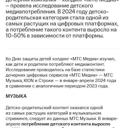
– провела исследование детского
МТС
медиапотребления. В 2024 году детско-
о технологиях
родительская категория стала одной из
самых растущих на цифровых платформах,
Достижения
а потребление такого контента выросло на
10-50% в зависимости от платформы.
Интервью
Финансовая
отчетность
Ко Дню защиты детей холдинг «МТС Медиа» изучил,
Контакты
как дети и родители потребляют медиаконтент.
Исследование проводилось на базе статистики
Новости
дочерних цифровых сервисов «МТС Медиа» — МТС
в
Музыка, KION и Строки — в январе-апреле 2024 года
регионе
в сравнении с аналогичным периодом 2023 года.
МУЗЫКА
м и акционерам
Корпоративное
управление
Детско-родительский контент оказался одной
из самых растущих категорий в музыкальном
Корпоративный
стриминге, следует из данных МТС Музыки. В январе-
секретарь
апреле
потребление детского контента выросло