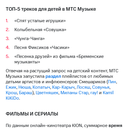
ТОП-5 треков для детей в МТС Музыке
«Спят усталые игрушки»
Колыбельная «Совушка»
«Чунга-Чанга»
Песня Фиксиков «Часики»
«Песенка друзей» из фильма «Бременские
музыканты»
Отвечая на растущий запрос на детский контент, МТС
Музыка запустила
раздел
плейлистов от любимых
детьми артистов и инфлюенсеров: Смешариков (
Пин
,
Ежик
,
Нюша
,
Копатыч
,
Кар-Карыч
,
Лосяш
,
Совунья
,
Крош
,
Бараш
),
Цветняшек
,
Миланы Стар
,
ray!
и
Kamil
KiKiDo
.
ФИЛЬМЫ И СЕРИАЛЫ
По данным онлайн-кинотеатра KION, суммарное
время