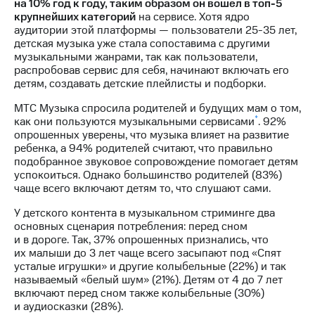
Раскрытие
на 10% год к году, таким образом он вошел в топ-5
информации
крупнейших категорий
на сервисе. Хотя ядро
Информация
аудитории этой платформы — пользователи 25-35 лет,
акционерам
детская музыка уже стала сопоставима с другими
Документы
музыкальными жанрами, так как пользователи,
ПАО
распробовав сервис для себя, начинают включать его
"МТС"
детям, создавать детские плейлисты и подборки.
Собрания
МТС Музыка спросила родителей и будущих мам о том,
акционеров
*
как они пользуются музыкальными сервисами
. 92%
Личный
опрошенных уверены, что музыка влияет на развитие
кабинет
ребенка, а 94% родителей считают, что правильно
акционера
подобранное звуковое сопровождение помогает детям
Акционерный
успокоиться. Однако большинство родителей (83%)
капитал
чаще всего включают детям то, что слушают сами.
Контроль
и
У детского контента в музыкальном стриминге два
аудит
основных сценария потребления: перед сном
Рынок
и в дороге. Так, 37% опрошенных признались, что
акций
их малыши до 3 лет чаще всего засыпают под «Спят
усталые игрушки» и другие колыбельные (22%) и так
Описание
называемый «белый шум» (21%). Детям от 4 до 7 лет
Программа
включают перед сном также колыбельные (30%)
приобретения
и аудиосказки (28%).
Порядок