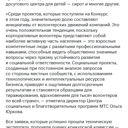
Раскрытие
досугового центра для детей — сирот и многие другие.
информации
Информация
«Среди проектов, которые поступили на Конкурс
акционерам
в этом году, значительную долю составляют
Документы
инициативы от волонтерских движений компаний. Это
ПАО
очень положительная тенденция, поскольку
"МТС"
корпоративные волонтеры представляют собой
Собрания
наиболее активную часть населения — это взрослые
акционеров
компетентные люди с развитыми профессиональными
Личный
навыками, способные видеть общественно значимые
кабинет
вопросы через призму устойчивого развития
акционера
и социальной ответственности. Социальные проекты,
Акционерный
созданные при постоянном анализе запросов
капитал
со стороны местных сообществ, с использованием
Контроль
технологических и интеллектуальных ресурсов
и
бизнеса, приводят к ощутимым долгосрочным
аудит
результатам и становятся образцами для
Рынок
тиражирования, вдохновением для тысяч волонтеров
акций
по всей стране», — отметила директор Центра
социальных и благотворительных программ МТС Ольга
Описание
Юркова.
Программа
приобретения
Все заявки, которые успешно прошли техническую
Порядок
экспертизу, получили оценку конкурсной комиссии —