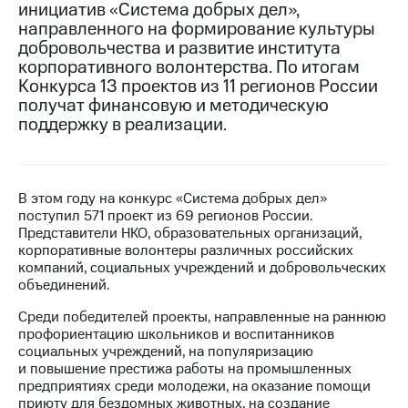
инициатив «Система добрых дел»,
направленного на формирование культуры
МТС
добровольчества и развитие института
о технологиях
корпоративного волонтерства. По итогам
Достижения
Конкурса 13 проектов из 11 регионов России
получат финансовую и методическую
Интервью
поддержку в реализации.
Финансовая
отчетность
В этом году на конкурс «Система добрых дел»
Контакты
поступил 571 проект из 69 регионов России.
Представители НКО, образовательных организаций,
Новости
корпоративные волонтеры различных российских
в
компаний, социальных учреждений и добровольческих
регионе
объединений.
м и акционерам
Среди победителей проекты, направленные на раннюю
Корпоративное
профориентацию школьников и воспитанников
управление
социальных учреждений, на популяризацию
и повышение престижа работы на промышленных
Корпоративный
предприятиях среди молодежи, на оказание помощи
секретарь
приюту для бездомных животных, на создание