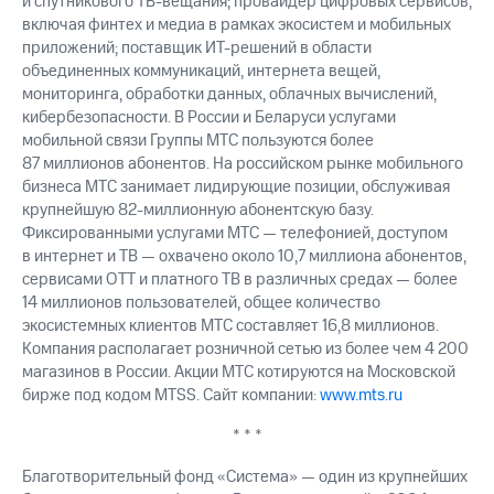
и спутникового ТВ-вещания; провайдер цифровых сервисов,
включая финтех и медиа в рамках экосистем и мобильных
приложений; поставщик ИТ-решений в области
объединенных коммуникаций, интернета вещей,
мониторинга, обработки данных, облачных вычислений,
кибербезопасности. В России и Беларуси услугами
мобильной связи Группы МТС пользуются более
87 миллионов абонентов. На российском рынке мобильного
бизнеса МТС занимает лидирующие позиции, обслуживая
крупнейшую 82-миллионную абонентскую базу.
Фиксированными услугами МТС — телефонией, доступом
в интернет и ТВ — охвачено около 10,7 миллиона абонентов,
сервисами OTT и платного ТВ в различных средах — более
14 миллионов пользователей, общее количество
экосистемных клиентов МТС составляет 16,8 миллионов.
Компания располагает розничной сетью из более чем 4 200
магазинов в России. Акции МТС котируются на Московской
бирже под кодом MTSS. Сайт компании:
www.mts.ru
* * *
Благотворительный фонд «Система» — один из крупнейших