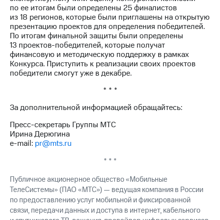
выкупа
по ее итогам были определены 25 финалистов
акций
из 18 регионов, которые были приглашены на открытую
Дивиденды
презентацию проектов для определения победителей.
Рынок
По итогам финальной защиты были определены
облигаций
13 проектов-победителей, которые получат
финансовую и методическую поддержку в рамках
Описание
Конкурса. Приступить к реализации своих проектов
Еврооблигации-2023
победители смогут уже в декабре.
Уведомление
о
* * *
погашении
За дополнительной информацией обращайтесь:
именных
облигаций
Пресс-секретарь Группы МТС
Другое
Ирина Дерюгина
e-mail:
pr@mts.ru
Регистратор
Реквизиты
* * *
Контакты
йчивое развитие
Публичное акционерное общество «Мобильные
и деловая этика
ТелеСистемы» (ПАО «МТС») — ведущая компания в России
На главную
по предоставлению услуг мобильной и фиксированной
связи, передачи данных и доступа в интернет, кабельного