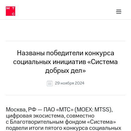
О
сторам и акционерам
Комплаенс и деловая этика
Устойчивое развитие
Медиа-центр
О МТС
О МТС
На главную
компании
О
компании
Стратегия
Стратегия
Все Новости
Карьера
в МТС
Карьера
в МТС
Пресс-
Названы победители конкурса
релизы
История
социальных инициатив «Система
компании
МТС
добрых дел»
о технологиях
Руководство
региона
29 ноября 2024
Правовая
информация
Контакты
Москва, РФ — ПАО «МТС» (MOEX: MTSS),
цифровая экосистема, совместно
Медиа-центр
с Благотворительным фондом «Система»
Пресс-
подвели итоги пятого конкурса социальных
релизы