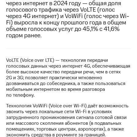
через интернет в 2024 году — общая доля
голосового трафика через VoLTE (голос
МТС
через 4G интернет) и VoWiFi (голос через Wi-
о технологиях
Fi) выросла к концу прошлого года в общем
Достижения
объеме голосовых услуг до 45,1% с 41,6%
годом ранее.
Интервью
Финансовая
отчетность
VoLTE (Voice over LTE) — технология передачи
голосовых данных через интернет 4G, обеспечивающая
Контакты
более высокое качество передачи речи, чем в сетях
2G и 3G; позволяет практически мгновенно
Новости
дозваниваться до собеседника, а также пользоваться
в
мобильным интернетом во время разговора
регионе
по телефону.
м и акционерам
Технология VoWiFi (Voice over Wi-Fi) даёт возможность
Корпоративное
звонить через локальные сети Wi-Fi в условиях
управление
затрудненного проникновения сигнала сотовой связи
или массового скопления абонентов (в подвальных
Корпоративный
помещениях, торговых центрах, аэропортах), а также
секретарь
экономить средства в роуминге за границей.