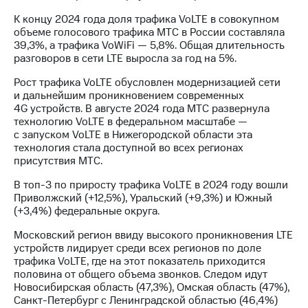
Раскрытие
информации
К концу 2024 года доля трафика VoLTE в совокупном
Информация
объеме голосового трафика МТС в России составляла
акционерам
39,3%, а трафика VoWiFi — 5,8%. Общая длительность
Документы
разговоров в сети LTE выросла за год на 5%.
ПАО
"МТС"
Рост трафика VoLTE обусловлен модернизацией сети
Собрания
и дальнейшим проникновением современных
акционеров
4G устройств. В августе 2024 года МТС развернула
Личный
технологию VoLTE в федеральном масштабе —
кабинет
с запуском VoLTE в Нижегородской области эта
акционера
технология стала доступной во всех регионах
Акционерный
присутствия МТС.
капитал
В топ-3 по приросту трафика VoLTE в 2024 году вошли
Контроль
Приволжский (+12,5%), Уральский (+9,3%) и Южный
и
(+3,4%) федеральные округа.
аудит
Рынок
Московский регион ввиду высокого проникновения LTE
акций
устройств лидирует среди всех регионов по доле
трафика VoLTE, где на этот показатель приходится
Описание
половина от общего объема звонков. Следом идут
Программа
Новосибирская область (47,3%), Омская область (47%),
приобретения
Санкт-Петербург с Ленинградской областью (46,4%)
Порядок