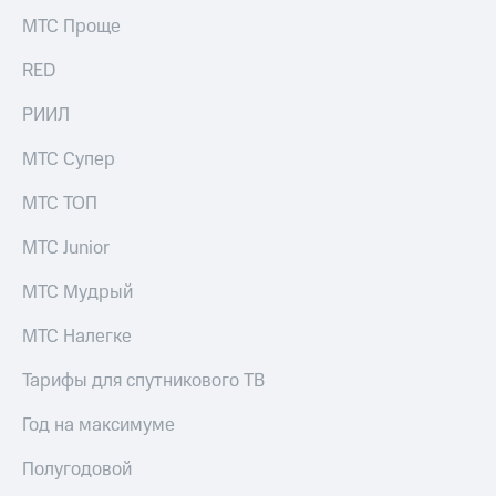
МТС Проще
RED
РИИЛ
МТС Супер
МТС ТОП
МТС Junior
МТС Мудрый
МТС Налегке
Тарифы для спутникового ТВ
Год на максимуме
Полугодовой