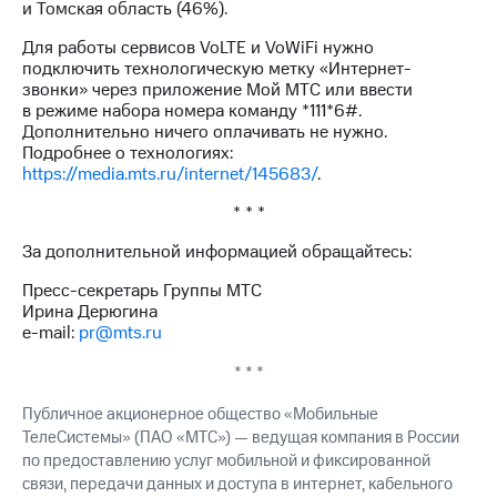
и Томская область (46%).
выкупа
акций
Для работы сервисов VoLTE и VoWiFi нужно
Дивиденды
подключить технологическую метку «Интернет-
Рынок
звонки» через приложение Мой МТС или ввести
облигаций
в режиме набора номера команду *111*6#.
Дополнительно ничего оплачивать не нужно.
Описание
Подробнее о технологиях:
Еврооблигации-2023
https://media.mts.ru/internet/145683/
.
Уведомление
о
* * *
погашении
именных
За дополнительной информацией обращайтесь:
облигаций
Другое
Пресс-секретарь Группы МТС
Ирина Дерюгина
Регистратор
e-mail:
pr@mts.ru
Реквизиты
Контакты
* * *
йчивое развитие
Публичное акционерное общество «Мобильные
и деловая этика
ТелеСистемы» (ПАО «МТС») — ведущая компания в России
На главную
по предоставлению услуг мобильной и фиксированной
связи, передачи данных и доступа в интернет, кабельного