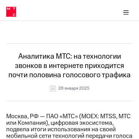
О
сторам и акционерам
Комплаенс и деловая этика
Устойчивое развитие
Медиа-центр
О МТС
О МТС
На главную
компании
О
компании
Стратегия
Стратегия
Все Новости
Карьера
в МТС
Карьера
в МТС
Пресс-
Аналитика МТС: на технологии
релизы
История
звонков в интернете приходится
компании
МТС
почти половина голосового трафика
о технологиях
Руководство
региона
28 января 2025
Правовая
информация
Контакты
Москва, РФ — ПАО «МТС» (MOEX: MTSS, МТС
или Компания), цифровая экосистема,
Медиа-центр
подвела итоги использования на своей
Пресс-
мобильной сети технологий передачи голоса
релизы