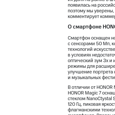
появилась на российс
поэтому мы уверены, 
комментирует коммер
О смартфоне HONO
Смартфон оснащен но
с сенсорами 50 Мп, 
технологий искусстве
в условиях недостат
оптический зум 3х и
режимы для расширен
улучшение портрета с
и музыкальных фести
В отличии от HONOR 
HONOR Magic 7 оснащ
стеклом NanoCtystal 
120 Гц, пиковая ярко
флагманскими технол