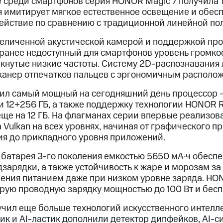
 среди смартфонов серия HONOR Magic 7 получила 
я имитирует мягкое естественное освещение и обес
йствие по сравнению с традиционной линейной по
еличенной акустической камерой и поддержкой про
ранее недоступный для смартфонов уровень громко
ркнутые низкие частоты. Систему 2D-распознавания
канер отпечатков пальцев с эргономичным располо
ил самый мощный на сегодняшний день процессор — 
 12+256 ГБ, а также поддержку технологии HONOR 
ще на 12 ГБ. На флагманах серии впервые реализов
Vulkan на всех уровнях, начиная от графического п
ия до прикладного уровня приложений.
батарея 3-го поколения емкостью 5650 мА·ч обесп
зарядки, а также устойчивость к жаре и морозам за
ения питанием даже при низком уровне заряда. HO
рую проводную зарядку мощностью до 100 Вт и бесп
чил еще больше технологий искусственного интелле
ик и AI-ластик дополнили детектор дипфейков, AI-с