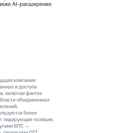
также AI-расширение
дущая компания
анных и доступа
ов, включая финтех
области объединенных
ислений,
ользуются более
ет лидирующие позиции,
лугами МТС —
в, сервисами OTT