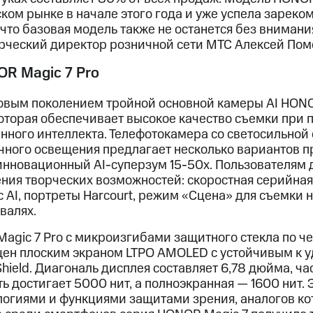
ком рынке в начале этого года и уже успела зареком
что базовая модель также не останется без внимани
ческий директор розничной сети МТС Алексей Пом
R Magic 7 Pro
вым поколением тройной основной камеры AI HONO
которая обеспечивает высокое качество съемки при
нного интеллекта. Телефотокамера со светосильной
очного освещения предлагает несколько вариантов 
 инновационный AI-суперзум 15-50х. Пользователям
ия творческих возможностей: скоростная серийная 
 AI, портреты Harcourt, режим «Сцена» для съемки 
валях.
Magic 7 Pro c микроизгибами защитного стекла по ч
ен плоским экраном LTPO AMOLED с устойчивым к 
Shield. Диагональ дисплея составляет 6,78 дюйма, ча
сть достигает 5000 нит, а полноэкранная — 1600 нит.
огиями и функциями защитами зрения, аналогов ко