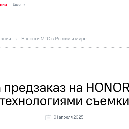
ании
Еще
ТС
Пресс-релизы
МТС о технологиях
ТС
История компании
Руководство региона
Правова
стижения
Интервью
Финансовая отчетность
Конта
пании
Новости МТС в России и мире
тивный секретарь
Раскрытие информации
Информа
ный кабинет акционера
Акционерный капитал
Конт
Порядок выкупа акций
Дивиденды
Рынок облигаци
 погашении именных облигаций
Другое
Регистрато
предзаказ на HONOR 
технологиями съемк
01 апреля 2025