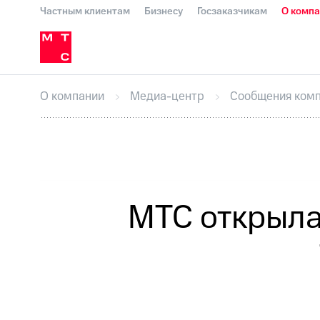
Частным клиентам
Бизнесу
Госзаказчикам
О комп
О компании
Стратегия
Карьера в М
Инвесторам и акционерам
Комплаенс и деловая этика
Устойчивое развитие
Медиа-центр
О МТС
На главную
О компании
Стратегия
Карьера в М
Пресс-релизы
МТС о технологиях
До
О компании
Медиа-центр
Сообщения ком
Корпоративное управление
Корпора
ПАО "МТС"
Собрания акционеров
Лич
Описание
Программа приобретения
Все Новости
Еврооблигации-2023
Уведомление о
МТС открыла 