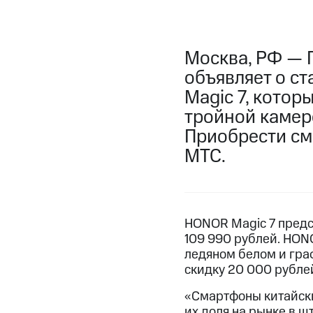
Москва, РФ — 
объявляет о с
Magic 7, котор
тройной камер
Приобрести с
МТС.
HONOR Magic 7 предс
109 990 рублей. HONO
ледяном белом и граф
скидку 20 000 рублей
«Смартфоны китайски
их доля на рынке в ш