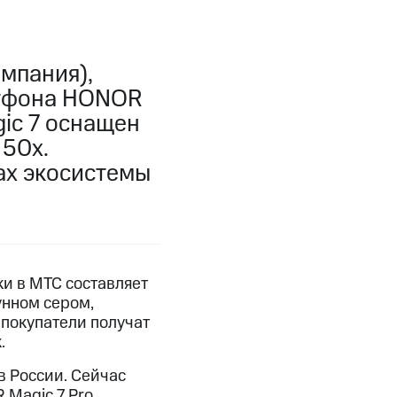
мпания),
ртфона HONOR
gic 7 оснащен
 50х.
ах экосистемы
и в МТС составляет
унном сером,
 покупатели получат
.
в России. Сейчас
 Magic 7 Pro