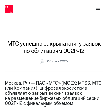
О
сторам и акционерам
Комплаенс и деловая этика
Устойчивое развитие
Медиа-центр
О МТС
О МТС
На главную
компании
О
компании
Стратегия
Стратегия
Все Новости
Карьера
в МТС
Карьера
в МТС
Пресс-
МТС успешно закрыла книгу заявок
релизы
История
по облигациям 002Р-12
компании
МТС
о технологиях
Руководство
27 июня 2025
региона
Правовая
информация
Москва, РФ — ПАО «МТС» (MOEX: MTSS, МТС
или Компания), цифровая экосистема,
Контакты
объявляет о закрытии книги заявок
на размещение биржевых облигаций серии
Медиа-центр
Пресс-
002Р-12 с финальным объемом
релизы