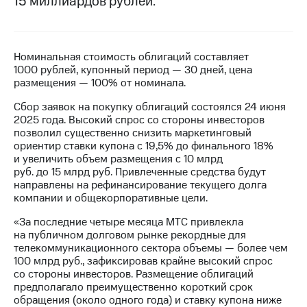
15 миллиардов рублей.
МТС
о технологиях
Номинальная стоимость облигаций составляет
Достижения
1000 рублей, купонный период — 30 дней, цена
размещения — 100% от номинала.
Интервью
Сбор заявок на покупку облигаций состоялся 24 июня
Финансовая
2025 года. Высокий спрос со стороны инвесторов
отчетность
позволил существенно снизить маркетинговый
ориентир ставки купона с 19,5% до финального 18%
Контакты
и увеличить объем размещения с 10 млрд
руб. до 15 млрд руб. Привлеченные средства будут
Новости
направлены на рефинансирование текущего долга
в
компании и общекорпоративные цели.
регионе
«За последние четыре месяца МТС привлекла
м и акционерам
на публичном долговом рынке рекордные для
Корпоративное
телекоммуникационного сектора объемы — более чем
управление
100 млрд руб., зафиксировав крайне высокий спрос
со стороны инвесторов. Размещение облигаций
Корпоративный
предполагало преимущественно короткий срок
секретарь
обращения (около одного года) и ставку купона ниже