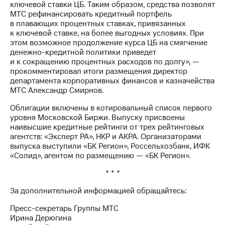
Раскрытие
ключевой ставки ЦБ. Таким образом, средства позволят
информации
МТС рефинансировать кредитный портфель
Информация
в плавающих процентных ставках, привязанных
акционерам
к ключевой ставке, на более выгодных условиях. При
Документы
этом возможное продолжение курса ЦБ на смягчение
ПАО
денежно-кредитной политики приведет
"МТС"
и к сокращению процентных расходов по долгу», —
Собрания
прокомментировал итоги размещения директор
акционеров
департамента корпоративных финансов и казначейства
Личный
МТС Александр Смирнов.
кабинет
акционера
Облигации включены в котировальный список первого
Акционерный
уровня Московской Биржи. Выпуску присвоены
капитал
наивысшие кредитные рейтинги от трех рейтинговых
Контроль
агентств: «Эксперт РА», НКР и АКРА. Организаторами
и
выпуска выступили «БК Регион», Россельхозбанк, ИФК
аудит
«Солид», агентом по размещению — «БК Регион».
Рынок
* * *
акций
За дополнительной информацией обращайтесь:
Описание
Программа
Пресс-секретарь Группы МТС
приобретения
Ирина Дерюгина
Порядок