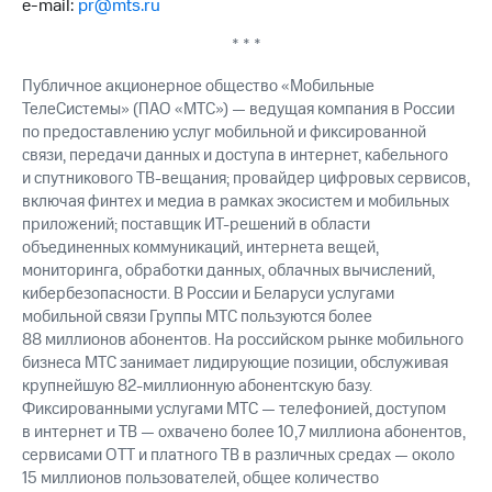
e-mail:
pr@mts.ru
выкупа
акций
* * *
Дивиденды
Рынок
Публичное акционерное общество «Мобильные
облигаций
ТелеСистемы» (ПАО «МТС») — ведущая компания в России
по предоставлению услуг мобильной и фиксированной
Описание
связи, передачи данных и доступа в интернет, кабельного
Еврооблигации-2023
и спутникового ТВ-вещания; провайдер цифровых сервисов,
Уведомление
о
включая финтех и медиа в рамках экосистем и мобильных
погашении
приложений; поставщик ИТ-решений в области
именных
объединенных коммуникаций, интернета вещей,
облигаций
мониторинга, обработки данных, облачных вычислений,
Другое
кибербезопасности. В России и Беларуси услугами
мобильной связи Группы МТС пользуются более
Регистратор
88 миллионов абонентов. На российском рынке мобильного
Реквизиты
бизнеса МТС занимает лидирующие позиции, обслуживая
Контакты
крупнейшую 82-миллионную абонентскую базу.
йчивое развитие
Фиксированными услугами МТС — телефонией, доступом
и деловая этика
в интернет и ТВ — охвачено более 10,7 миллиона абонентов,
На главную
сервисами OTT и платного ТВ в различных средах — около
15 миллионов пользователей, общее количество