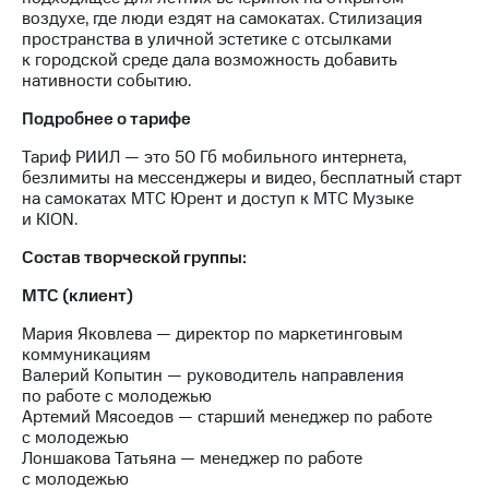
выкупа
воздухе, где люди ездят на самокатах. Стилизация
акций
пространства в уличной эстетике с отсылками
Дивиденды
к городской среде дала возможность добавить
Рынок
нативности событию.
облигаций
Подробнее о тарифе
Описание
Тариф РИИЛ — это 50 Гб мобильного интернета,
Еврооблигации-2023
безлимиты на мессенджеры и видео, бесплатный старт
Уведомление
на самокатах МТС Юрент и доступ к МТС Музыке
о
и KION.
погашении
именных
Состав творческой группы:
облигаций
Другое
МТС (клиент)
Регистратор
Мария Яковлева — директор по маркетинговым
Реквизиты
коммуникациям
Контакты
Валерий Копытин — руководитель направления
йчивое развитие
по работе с молодежью
и деловая этика
Артемий Мясоедов — старший менеджер по работе
На главную
с молодежью
Лоншакова Татьяна — менеджер по работе
с молодежью