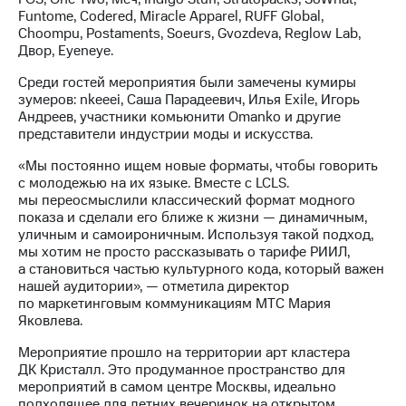
Раскрытие
Funtome, Codered, Miracle Apparel, RUFF Global,
информации
Choompu, Postaments, Soeurs, Gvozdeva, Reglow Lab,
Информация
Двор, Eyeneye.
акционерам
Документы
Среди гостей мероприятия были замечены кумиры
ПАО
зумеров: nkeeei, Саша Парадеевич, Илья Exile, Игорь
"МТС"
Андреев, участники комьюнити Omanko и другие
Собрания
представители индустрии моды и искусства.
акционеров
Личный
«Мы постоянно ищем новые форматы, чтобы говорить
кабинет
с молодежью на их языке. Вместе с LCLS.
акционера
мы переосмыслили классический формат модного
Акционерный
показа и сделали его ближе к жизни — динамичным,
капитал
уличным и самоироничным. Используя такой подход,
Контроль
мы хотим не просто рассказывать о тарифе РИИЛ,
и
а становиться частью культурного кода, который важен
аудит
нашей аудитории», — отметила директор
Рынок
по маркетинговым коммуникациям МТС Мария
акций
Яковлева.
Описание
Мероприятие прошло на территории арт кластера
Программа
ДК Кристалл. Это продуманное пространство для
приобретения
мероприятий в самом центре Москвы, идеально
Порядок
подходящее для летних вечеринок на открытом