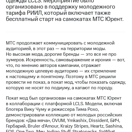
одежды LCLS. Мероприятие было
организовано в поддержку молодежного
МТС
тарифа РИИЛ, который включает также
о технологиях
бесплатный старт на самокатах МТС Юрент.
Достижения
Интервью
МТС продолжает коммуницировать с молодежной
аудиторией, в этот раз — на территории моды.
Финансовая
Но высокая мода, дорогие бренды — это все не про
отчетность
зумеров. Искренность, самовыражение и ирония — вот,
что, по мнению авторов кампании, отражает
Контакты
молодежную целевую аудиторию — их стремление
к настоящему и понятному. Поэтому в МТС решили
Новости
провести не показ, а покат мод, чтобы показать одежду,
в
которую не носят по подиуму, а катают по городу.
регионе
Покат мод был организован на самокатах МТС Юрент
м и акционерам
в коллаборации с платформой LCLS. Модели, включая
Корпоративное
блогера Вику Чуму и режиссера Тима Рохо,
управление
демонстрировали коллекцию от молодых российских
брендов: «Два мяча», OVUM, Ymkashix, Dissident, БИЧ,
Корпоративный
Гербарий, Bruler d’Amour, Kraizy Stripes, Heartz, Sashina,
секретарь
FOS, One Two, Меч, Indigo Stuff, Stratopacks, SoWhat,