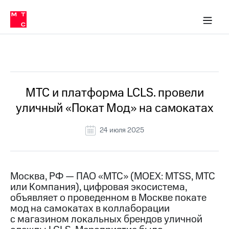
О
сторам и акционерам
Комплаенс и деловая этика
Устойчивое развитие
Медиа-центр
О МТС
О МТС
На главную
компании
О
компании
Стратегия
Стратегия
Все Новости
Карьера
в МТС
Карьера
в МТС
Пресс-
МТС и платформа LCLS. провели
релизы
История
уличный «Покат Мод» на самокатах
компании
МТС
о технологиях
Руководство
24 июля 2025
региона
Правовая
информация
Москва, РФ — ПАО «МТС» (MOEX: MTSS, МТС
или Компания), цифровая экосистема,
Контакты
объявляет о проведенном в Москве покате
мод на самокатах в коллаборации
Медиа-центр
Пресс-
с магазином локальных брендов уличной
релизы