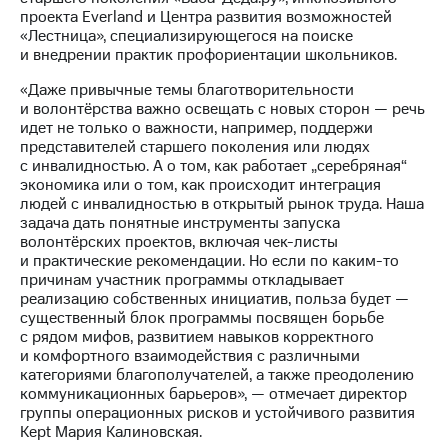
выкупа
проекта Everland и Центра развития возможностей
акций
«Лестница», специализирующегося на поиске
Дивиденды
и внедрении практик профориентации школьников.
Рынок
облигаций
«Даже привычные темы благотворительности
и волонтёрства важно освещать с новых сторон — речь
Описание
идет не только о важности, например, поддержи
Еврооблигации-2023
представителей старшего поколения или людях
Уведомление
с инвалидностью. А о том, как работает „серебряная“
о
экономика или о том, как происходит интеграция
погашении
людей с инвалидностью в открытый рынок труда. Наша
именных
задача дать понятные инструменты запуска
облигаций
волонтёрских проектов, включая чек-листы
Другое
и практические рекомендации. Но если по каким-то
причинам участник программы откладывает
Регистратор
реализацию собственных инициатив, польза будет —
Реквизиты
существенный блок программы посвящен борьбе
Контакты
с рядом мифов, развитием навыков корректного
йчивое развитие
и комфортного взаимодействия с различными
категориями благополучателей, а также преодолению
и деловая этика
коммуникационных барьеров», — отмечает директор
На главную
группы операционных рисков и устойчивого развития
Kept Мария Калиновская.