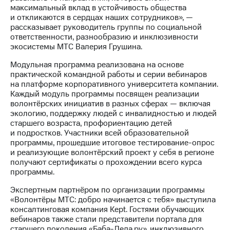
Раскрытие
максимальный вклад в устойчивость общества
информации
и откликаются в сердцах наших сотрудников», —
Информация
рассказывает руководитель группы по социальной
акционерам
ответственности, разнообразию и инклюзивности
Документы
экосистемы МТС Валерия Грушина.
ПАО
"МТС"
Модульная программа реализована на основе
Собрания
практической командной работы и серии вебинаров
акционеров
на платформе корпоративного университета компании.
Личный
Каждый модуль программы посвящен реализации
кабинет
волонтёрских инициатив в разных сферах — включая
акционера
экологию, поддержку людей с инвалидностью и людей
Акционерный
старшего возраста, профориентацию детей
капитал
и подростков. Участники всей образовательной
Контроль
программы, прошедшие итоговое тестирование-опрос
и
и реализующие волонтёрский проект у себя в регионе
аудит
получают сертификаты о прохождении всего курса
Рынок
программы.
акций
Экспертным партнёром по организации программы
Описание
«Волонтёры МТС: добро начинается с тебя» выступила
Программа
консалтинговая компания Kept. Гостями обучающих
приобретения
вебинаров также стали представители портала для
Порядок
старшего поколения «Баба-Деда.ру», инклюзивного