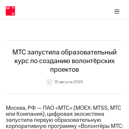
О
сторам и акционерам
Комплаенс и деловая этика
Устойчивое развитие
Медиа-центр
О МТС
О МТС
На главную
компании
О
компании
Стратегия
Стратегия
Все Новости
Карьера
в МТС
Карьера
в МТС
Пресс-
МТС запустила образовательный
релизы
История
курс по созданию волонтёрских
компании
МТС
проектов
о технологиях
Руководство
региона
15 августа 2025
Правовая
информация
Контакты
Москва, РФ — ПАО «МТС» (MOEX: MTSS, МТС
или Компания), цифровая экосистема
Медиа-центр
запустила первую образовательную
Пресс-
корпоративную программу «Волонтёры МТС:
релизы