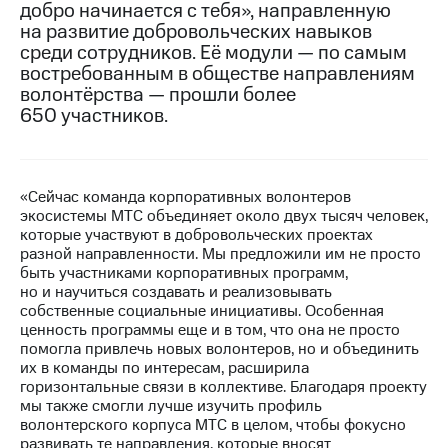
добро начинается с тебя», направленную
на развитие добровольческих навыков
МТС
среди сотрудников. Её модули — по самым
о технологиях
востребованным в обществе направлениям
Достижения
волонтёрства — прошли более
650 участников.
Интервью
Финансовая
отчетность
«Сейчас команда корпоративных волонтеров
экосистемы МТС объединяет около двух тысяч человек,
Контакты
которые участвуют в добровольческих проектах
разной направленности. Мы предложили им не просто
Новости
быть участниками корпоративных программ,
в
но и научиться создавать и реализовывать
регионе
собственные социальные инициативы. Особенная
ценность программы еще и в том, что она не просто
м и акционерам
помогла привлечь новых волонтеров, но и объединить
Корпоративное
их в команды по интересам, расширила
управление
горизонтальные связи в коллективе. Благодаря проекту
мы также смогли лучше изучить профиль
Корпоративный
волонтерского корпуса МТС в целом, чтобы фокусно
секретарь
развивать те направления, которые вносят