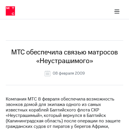
О
сторам и акционерам
Комплаенс и деловая этика
Устойчивое развитие
Медиа-центр
О МТС
О МТС
На главную
компании
О
компании
Стратегия
Стратегия
Все Новости
Карьера
в МТС
Карьера
в МТС
Пресс-
МТС обеспечила связью матросов
релизы
История
«Неустрашимого»
компании
МТС
о технологиях
Руководство
08 февраля 2009
региона
Правовая
информация
Компания МТС 8 февраля обеспечила возможность
звонков домой для экипажа одного из самых
Контакты
известных кораблей Балтийского флота СКР
«Неустрашимый», который вернулся в Балтийск
Медиа-центр
(Калининградская область) после операции по защите
Пресс-
гражданских судов от пиратов у берегов Африки,
релизы