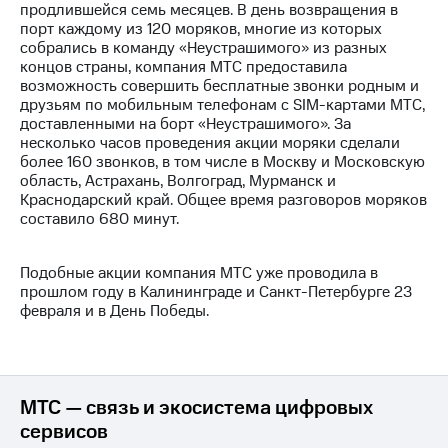
продлившейся семь месяцев. В день возвращения в
порт каждому из 120 моряков, многие из которых
МТС
собрались в команду «Неустрашимого» из разных
о технологиях
концов страны, компания МТС предоставила
возможность совершить бесплатные звонки родным и
Достижения
друзьям по мобильным телефонам с SIM-картами МТС,
доставленными на борт «Неустрашимого». За
Интервью
несколько часов проведения акции моряки сделали
более 160 звонков, в том числе в Москву и Московскую
Финансовая
область, Астрахань, Волгоград, Мурманск и
отчетность
Краснодарский край. Общее время разговоров моряков
составило 680 минут.
Контакты
Новости
Подобные акции компания МТС уже проводила в
в
прошлом году в Калининграде и Санкт-Петербурге 23
регионе
февраля и в День Победы.
м и акционерам
Корпоративное
управление
МТС — связь и экосистема цифровых
Корпоративный
сервисов
секретарь