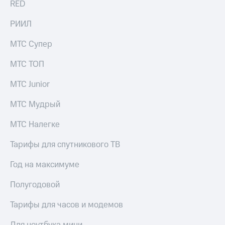
RED
выкупа
акций
РИИЛ
Дивиденды
Рынок
МТС Супер
облигаций
Описание
МТС ТОП
Еврооблигации-2023
Уведомление
МТС Junior
о
погашении
МТС Мудрый
именных
облигаций
МТС Налегке
Другое
Тарифы для спутникового ТВ
Регистратор
Реквизиты
Год на максимуме
Контакты
йчивое развитие
Полугодовой
и деловая этика
На главную
Тарифы для часов и модемов