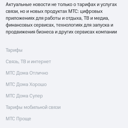
Раскрытие
Актуальные новости не только о тарифах и услугах
информации
связи, но и новых продуктах МТС: цифровых
Информация
акционерам
приложениях для работы и отдыха, ТВ и медиа,
Документы
финансовых сервисах, технологиях для запуска и
ПАО
продвижения бизнеса и других сервисах компании
"МТС"
Собрания
акционеров
Личный
Тарифы
кабинет
акционера
Связь, ТВ и интернет
Акционерный
капитал
МТС Дома Отлично
Контроль
и
МТС Дома Хорошо
аудит
Рынок
МТС Дома Супер
акций
Тарифы мобильной связи
Описание
Программа
МТС Проще
приобретения
Порядок