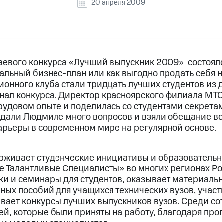
20 апреля 2009
раевого конкурса «Лучший выпускник 2009» состоял
альный бизнес-план или как выгодно продать себя н
онного клуба стали тридцать лучших студентов из д
нал конкурса. Директор красноярского филиала М
трудовом опыте и поделилась со студентами секрет
адали Людмиле много вопросов и взяли обещание вс
карьеры в современном мире на регулярной основе.
живает студенческие инициативы и образовательн
Талантливые Специалисты» во многих регионах Рос
ки и семинары для студентов, оказывает материаль
ных пособий для учащихся технических вузов, участ
вает конкурсы лучших выпускников вузов. Среди с
й, которые были приняты на работу, благодаря пр