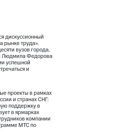
ся дискуссионный
а рынке труда».
есяти вузов города,
ТС Людмила Федорова
ами успешной
тречаться и
ые проекты в рамках
сии и странах СНГ:
ную поддержку в
вует в ярмарках
отрудников компании
ограмме МТС по