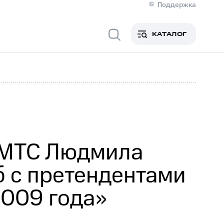
Поддержка
О МТС
я информация
Контакты
КАТАЛОГ
Медиа-центр
кты
Новости в регионе
Инвесторам и акционерам
ция акционерам
Документы
роль и аудит
Рынок акций
й
Описание
р
Реквизиты
Контакты
Устойчивое развитие
Комплаенс и деловая этика
На главную
 МТС Людмила
 с претендентами
2009 года»