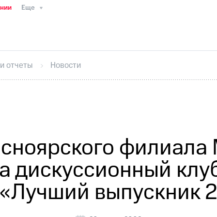
ании
Еще
ТС
Пресс-релизы
МТС о технологиях
ТС
История компании
Руководство региона
Правова
стижения
Интервью
Финансовая отчетность
Конта
 и отчеты
Новости
тивный секретарь
Раскрытие информации
Информа
ный кабинет акционера
Акционерный капитал
Конт
Порядок выкупа акций
Дивиденды
Рынок облигаци
 погашении именных облигаций
Другое
Регистрато
асноярского филиала
а дискуссионный клуб
 «Лучший выпускник 