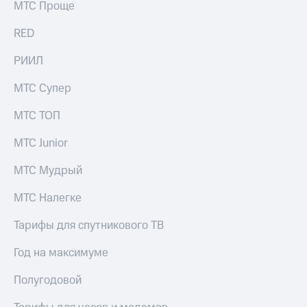
МТС Проще
выкупа
акций
RED
Дивиденды
Рынок
облигаций
РИИЛ
Описание
МТС Супер
Еврооблигации-2023
Уведомление
МТС ТОП
о
погашении
МТС Junior
именных
облигаций
МТС Мудрый
Другое
МТС Налегке
Регистратор
Реквизиты
Тарифы для спутникового ТВ
Контакты
йчивое развитие
Год на максимуме
и деловая этика
На главную
Полугодовой