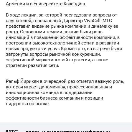
Армении и в Университете Кавендиш.
МТС
В ходе лекции, за которой последовали вопросы от
о технологиях
слушателей, генеральный Директор VivaCell-МТС
представил видение рынка компании и динамику ее
Достижения
роста. Основными темами лекции были роль
инноваций в повышении эффективности компании, в
Интервью
построении высокотехнологичной сети и в развитии
новых продуктов и услуг. Кроме того, на встрече были
Финансовая
затронуты вопросы рыночной конкуренции,
отчетность
эффективной маркетинговой стратегии, а также
стратегии развития сети.
Контакты
Новости
Ральф Йирикян в очередной раз отметил важную роль,
в
которая играет динамичная, профессиональная и
регионе
инновационная команда в поддержании
эффективности бизнеса компании и позиции
м и акционерам
лидерства на рынке.
Корпоративное
управление
Корпоративный
секретарь