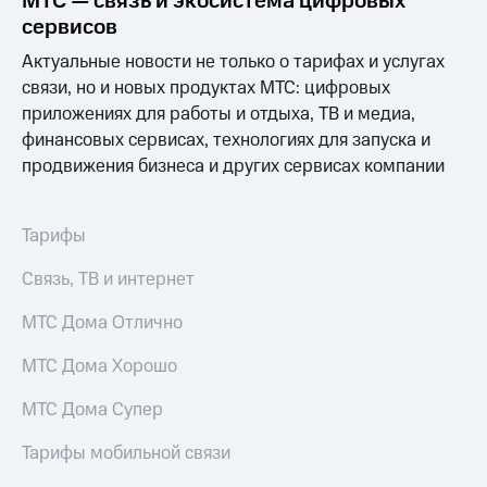
МТС — связь и экосистема цифровых
Раскрытие
сервисов
информации
Информация
Актуальные новости не только о тарифах и услугах
акционерам
Документы
связи, но и новых продуктах МТС: цифровых
ПАО
приложениях для работы и отдыха, ТВ и медиа,
"МТС"
финансовых сервисах, технологиях для запуска и
Собрания
продвижения бизнеса и других сервисах компании
акционеров
Личный
кабинет
акционера
Тарифы
Акционерный
капитал
Связь, ТВ и интернет
Контроль
и
МТС Дома Отлично
аудит
Рынок
МТС Дома Хорошо
акций
МТС Дома Супер
Описание
Программа
Тарифы мобильной связи
приобретения
Порядок