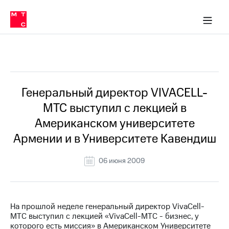
О
сторам и акционерам
Комплаенс и деловая этика
Устойчивое развитие
Медиа-центр
О МТС
О МТС
На главную
компании
О
компании
Стратегия
Стратегия
Все Новости
Карьера
в МТС
Карьера
в МТС
Пресс-
Генеральный директор VIVACELL-
релизы
История
МТС выступил с лекцией в
компании
МТС
Американском университете
о технологиях
Руководство
Армении и в Университете Кавендиш
региона
Правовая
06 июня 2009
информация
Контакты
На прошлой неделе генеральный директор VivaCell-
Медиа-центр
МТС выступил с лекцией «VivaCell-МТС - бизнес, у
Пресс-
которого есть миссия» в Американском Университете
релизы