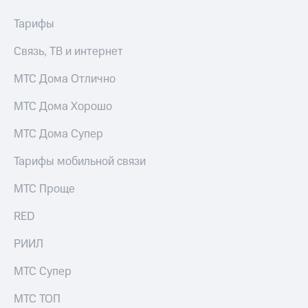
Раскрытие
информации
Тарифы
Информация
акционерам
Связь, ТВ и интернет
Документы
ПАО
МТС Дома Отлично
"МТС"
Собрания
МТС Дома Хорошо
акционеров
Личный
кабинет
МТС Дома Супер
акционера
Акционерный
Тарифы мобильной связи
капитал
Контроль
МТС Проще
и
аудит
RED
Рынок
акций
РИИЛ
Описание
МТС Супер
Программа
приобретения
МТС ТОП
Порядок