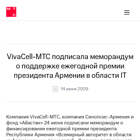
О
сторам и акционерам
Комплаенс и деловая этика
Устойчивое развитие
Медиа-центр
О МТС
О МТС
На главную
компании
О
компании
Стратегия
Стратегия
Все Новости
Карьера
в МТС
Карьера
в МТС
Пресс-
VivaCell-МТС подписала меморандум
релизы
История
о поддержке ежегодной премии
компании
МТС
президента Армении в области IT
о технологиях
Руководство
региона
14 июня 2009
Правовая
информация
Контакты
Компания VivaCell-МТС, компания Синопсис-Армения и
фонд «Айастан» 24 июня подписали меморандум о
Медиа-центр
финансировании ежегодной премии президента
Пресс-
Республики Армения «Всемирный авторитет в области
релизы