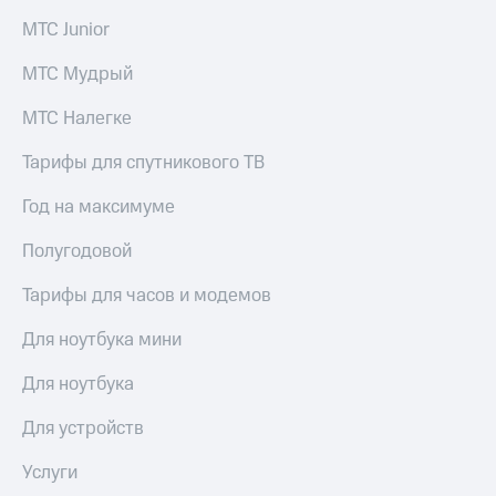
выкупа
МТС Junior
акций
Дивиденды
МТС Мудрый
Рынок
облигаций
МТС Налегке
Описание
Еврооблигации-2023
Тарифы для спутникового ТВ
Уведомление
о
Год на максимуме
погашении
именных
Полугодовой
облигаций
Другое
Тарифы для часов и модемов
Регистратор
Для ноутбука мини
Реквизиты
Контакты
Для ноутбука
йчивое развитие
и деловая этика
Для устройств
На главную
Услуги