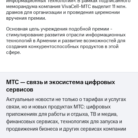
информационных технологий». В рамках подписанного
меморандума компания VivaCell-МТС выделит 11 млн.
МТС
драмов для организации и проведения церемонии
о технологиях
вручения премии.
Достижения
Основная цель учреждения подобной премии -
стимулирование развития отрасли информационных
Интервью
технологий в Армении и развитие возможностей для
создания конкурентоспособных продуктов в этой
Финансовая
сфере.
отчетность
Контакты
Новости
МТС — связь и экосистема цифровых
в
сервисов
регионе
Актуальные новости не только о тарифах и услугах
м и акционерам
связи, но и новых продуктах МТС: цифровых
Корпоративное
приложениях для работы и отдыха, ТВ и медиа,
управление
финансовых сервисах, технологиях для запуска и
Корпоративный
продвижения бизнеса и других сервисах компании
секретарь